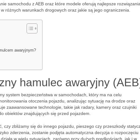
danie samochodu z AEB oraz które modele oferują najlepsze rozwiązania
ę w różnych warunkach drogowych oraz jakie są jego ograniczenia.
amulcem awaryjnym?
czny hamulec awaryjny (AEB
ny system bezpieczeństwa w samochodach, który ma na celu
 monitorowania otoczenia pojazdu, analizując sytuację na drodze oraz
je zaawansowane technologie, takie jak radary, kamery oraz czujniki
 do obiektów znajdujących się przed pojazdem.
ć, czy zbliżamy się do innego pojazdu, pieszego czy przeszkody statycz
e ryzyko zderzenia, zostanie podjęta automatyczna decyzja o rozpoczęciu
działa w wielu sytuacjach, zarówno przy dużych prędkościach, jak i w