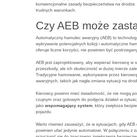
konwencjonalne zasady bezpieczeństwa na drodze. 
trudnych warunkach.
Czy AEB może zastą
Automatyczny hamulec awaryjny (AEB) to technologi
wykrywanie potencjalnych kolizji i automatyczne h
oferuje liczne korzyści, nie powinien być postrzega
AEB jest zaprojektowany, aby wspierać kierowcę w 
przeszkody, ale ich skuteczność w dużej mierze za
Tradycyjne hamowanie, wykonywane przez kierowcę
awaryjnych, takich jak nagła zmiana sytuacji na drod
Kierowcy powinni mieć świadomość, że nie mogą po
czujnym oraz gotowym do podjęcia działań w sytuac
jako
wspomagający system
, który zwiększa bezpi
pojazdu.
Warto również zauważyć, że w sytuacjach, gdy AEB d
powinien ufać jedynie automatowi. W połączeniu z 
przyczynić się do znacznego zwiększenia bezpiecze