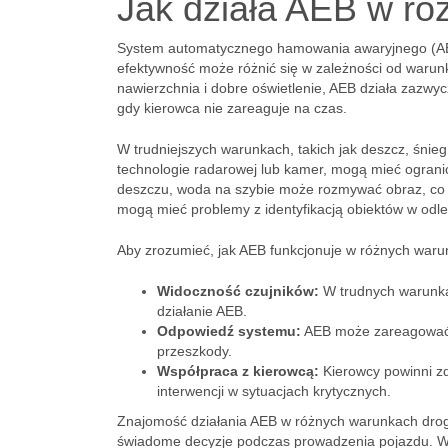
Jak działa AEB w r
System automatycznego hamowania awaryjnego (AEB)
efektywność może różnić się w zależności od warun
nawierzchnia i dobre oświetlenie, AEB działa zazwy
gdy kierowca nie zareaguje na czas.
W trudniejszych warunkach, takich jak deszcz, śnieg
technologie radarowej lub kamer, mogą mieć ogran
deszczu, woda na szybie może rozmywać obraz, co 
mogą mieć problemy z identyfikacją obiektów w odle
Aby zrozumieć, jak AEB funkcjonuje w różnych waru
Widoczność czujników:
W trudnych warunka
działanie AEB.
Odpowiedź systemu:
AEB może zareagować z 
przeszkody.
Współpraca z kierowcą:
Kierowcy powinni zd
interwencji w sytuacjach krytycznych.
Znajomość działania AEB w różnych warunkach drog
świadome decyzje podczas prowadzenia pojazdu. Waż