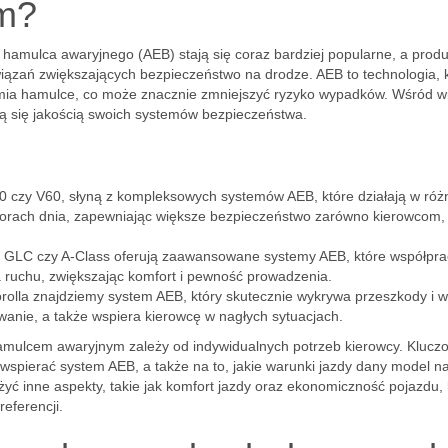
m?
ulca awaryjnego (AEB) stają się coraz bardziej popularne, a produ
ązań zwiększających bezpieczeństwo na drodze. AEB to technologia, 
amia hamulce, co może znacznie zmniejszyć ryzyko wypadków. Wśród w
ą się jakością swoich systemów bezpieczeństwa.
C60 czy V60, słyną z kompleksowych systemów AEB, które działają w róż
orach dnia, zapewniając większe bezpieczeństwo zarówno kierowcom, j
 GLC czy A-Class oferują zaawansowane systemy AEB, które współpra
sa ruchu, zwiększając komfort i pewność prowadzenia.
olla znajdziemy system AEB, który skutecznie wykrywa przeszkody i w
owanie, a także wspiera kierowcę w nagłych sytuacjach.
ulcem awaryjnym zależy od indywidualnych potrzeb kierowcy. Kluczo
spierać system AEB, a także na to, jakie warunki jazdy dany model naj
yć inne aspekty, takie jak komfort jazdy oraz ekonomiczność pojazdu,
eferencji.