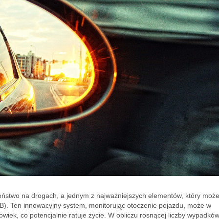
ństwo na drogach, a jednym z najważniejszych elementów, który może
B). Ten innowacyjny system, monitorując otoczenie pojazdu, może w
iek, co potencjalnie ratuje życie. W obliczu rosnącej liczby wypadków