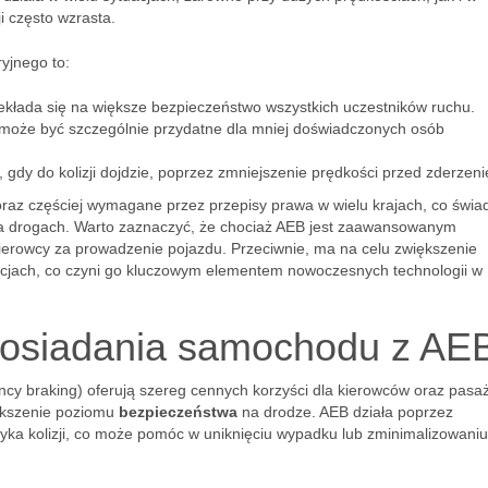
i często wzrasta.
yjnego to:
kłada się na większe bezpieczeństwo wszystkich uczestników ruchu.
 może być szczególnie przydatne dla mniej doświadczonych osób
gdy do kolizji dojdzie, poprzez zmniejszenie prędkości przed zderzen
z częściej wymagane przez przepisy prawa w wielu krajach, co świa
a drogach. Warto zaznaczyć, że chociaż AEB jest zaawansowanym
kierowcy za prowadzenie pojazdu. Przeciwnie, ma na celu zwiększenie
cjach, co czyni go kluczowym elementem nowoczesnych technologii w
 posiadania samochodu z AE
y braking) oferują szereg cennych korzyści dla kierowców oraz pasa
ększenie poziomu
bezpieczeństwa
na drodze. AEB działa poprzez
a kolizji, co może pomóc w uniknięciu wypadku lub zminimalizowaniu