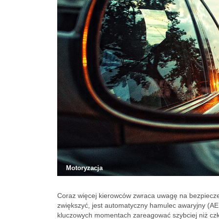
Motoryzacja
Coraz więcej kierowców zwraca uwagę na bezpiecze
zwiększyć, jest automatyczny hamulec awaryjny (AE
kluczowych momentach zareagować szybciej niż człow