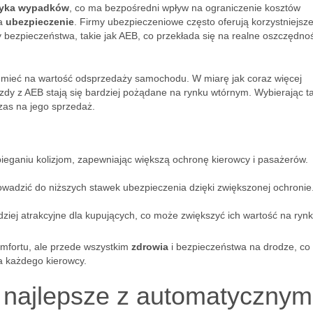
zyka wypadków
, co ma bezpośredni wpływ na ograniczenie kosztów
na
ubezpieczenie
. Firmy ubezpieczeniowe często oferują korzystniejsze
zpieczeństwa, takie jak AEB, co przekłada się na realne oszczędnoś
 mieć na wartość odsprzedaży samochodu. W miarę jak coraz więcej
azdy z AEB stają się bardziej pożądane na rynku wtórnym. Wybierając t
czas na jego sprzedaż.
ganiu kolizjom, zapewniając większą ochronę kierowcy i pasażerów.
adzić do niższych stawek ubezpieczenia dzięki zwiększonej ochronie
ziej atrakcyjne dla kupujących, co może zwiększyć ich wartość na ryn
omfortu, ale przede wszystkim
zdrowia
i bezpieczeństwa na drodze, co 
a każdego kierowcy.
 najlepsze z automatycznym