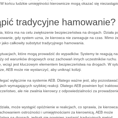
W końcu ludzkie umiejętności kierownicze mogą okazać się niezastąp
pić tradycyjne hamowanie?
a, która ma na celu zwiększenie bezpieczeństwa na drogach. Działa p
amowanie, gdy system uzna, że kierowca nie zareaguje na czas. Mimo ż
ny jako całkowity substytut tradycyjnego hamowania.
sytuacjach, które mogą prowadzić do wypadków. Systemy te reagują na
leży od warunków drogowych oraz zachowań innych uczestników ruchu.
, wciąż jest kluczowym elementem bezpieczeństwa na drogach. W syt
ze, AEB może nie wystarczyć, aby uniknąć kolizji.
legać wyłącznie na systemie AEB. Dlatego ważne jest, aby pozostawać
jach wymagających szybkiej reakcji. Dlatego AEB powinien być traktow
eczeństwo, ale nie zwalnia kierowcy z odpowiedzialności za prowadzeni
ziała, może wystąpić opóźnienie w reakcjach, co sprawia, że kierowca
zachowaniem ostrożności i umiejętnościami za kierownicą, AEB może
ństwa na drogach, jednak nie powinien zastąpić tradycyjnych metod