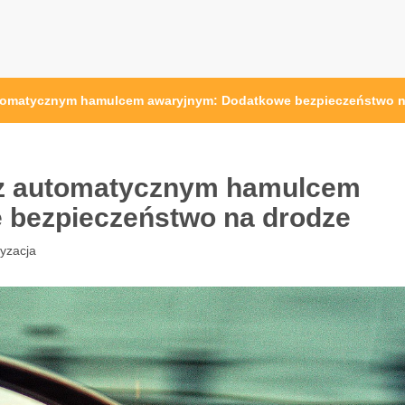
tomatycznym hamulcem awaryjnym: Dodatkowe bezpieczeństwo n
 z automatycznym hamulcem
 bezpieczeństwo na drodze
yzacja