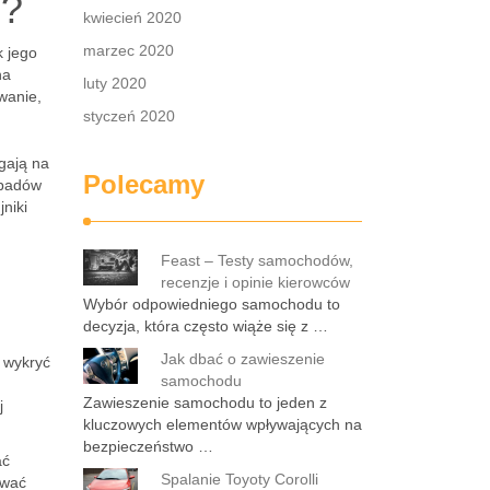
h?
kwiecień 2020
marzec 2020
 jego
ha
luty 2020
wanie,
styczeń 2020
egają na
Polecamy
opadów
niki
Feast – Testy samochodów,
recenzje i opinie kierowców
Wybór odpowiedniego samochodu to
decyzja, która często wiąże się z …
Jak dbać o zawieszenie
 wykryć
samochodu
Zawieszenie samochodu to jeden z
j
kluczowych elementów wpływających na
bezpieczeństwo …
ać
Spalanie Toyoty Corolli
ować