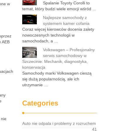
Spalanie Toyoty Corolli to
ione w
temat, który budzi wiele emocji wśród …
Najlepsze samochody z
systemem kamer cofania
Coraz więcej kierowców docenia zalety
nowoczesnych technologii w
oprzez
samochodach, a …
e AEB
Volkswagen – Profesjonalny
serwis samochodowy w
Szczecinie: Mechanik, diagnostyka,
konserwacja
uacjach
Samochody marki Volkswagen cieszą
się dużą popularnością, ale ich
utrzymanie …
any
e
Categories
 nie
Auto nie odpala i problemy z rozruchem
41