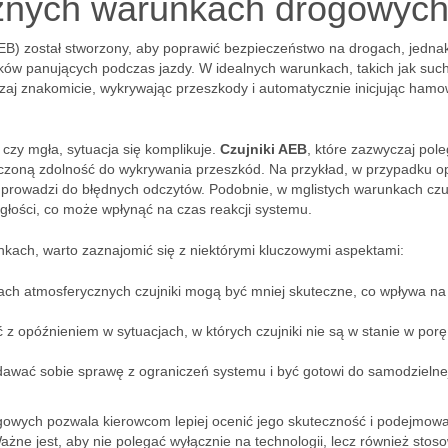
óżnych warunkach drogowyc
 został stworzony, aby poprawić bezpieczeństwo na drogach, jednak
ków panujących podczas jazdy. W idealnych warunkach, takich jak suc
czaj znakomicie, wykrywając przeszkody i automatycznie inicjując hamo
 czy mgła, sytuacja się komplikuje.
Czujniki AEB
, które zazwyczaj pol
iczoną zdolność do wykrywania przeszkód. Na przykład, w przypadku 
prowadzi do błędnych odczytów. Podobnie, w mglistych warunkach czuj
głości, co może wpłynąć na czas reakcji systemu.
nkach, warto zaznajomić się z niektórymi kluczowymi aspektami:
ch atmosferycznych czujniki mogą być mniej skuteczne, co wpływa na
opóźnieniem w sytuacjach, w których czujniki nie są w stanie w porę
awać sobie sprawę z ograniczeń systemu i być gotowi do samodzielne
owych pozwala kierowcom lepiej ocenić jego skuteczność i podejmow
ne jest, aby nie polegać wyłącznie na technologii, lecz również stos