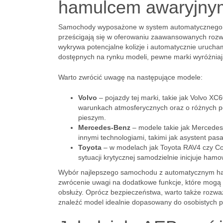
hamulcem awaryjny
Samochody wyposażone w system automatycznego ham
prześcigają się w oferowaniu zaawansowanych rozwi
wykrywa potencjalne kolizje i automatycznie uruch
dostępnych na rynku modeli, pewne marki wyróżniaj
Warto zwrócić uwagę na następujące modele:
Volvo
– pojazdy tej marki, takie jak Volvo X
warunkach atmosferycznych oraz o różnych p
pieszym.
Mercedes-Benz
– modele takie jak Mercedes
innymi technologiami, takimi jak asystent pa
Toyota
– w modelach jak Toyota RAV4 czy Cor
sytuacji krytycznej samodzielnie inicjuje ham
Wybór najlepszego samochodu z automatycznym ham
zwrócenie uwagi na dodatkowe funkcje, które mogą w
obsłuży. Oprócz bezpieczeństwa, warto także rozważ
znaleźć model idealnie dopasowany do osobistych pr