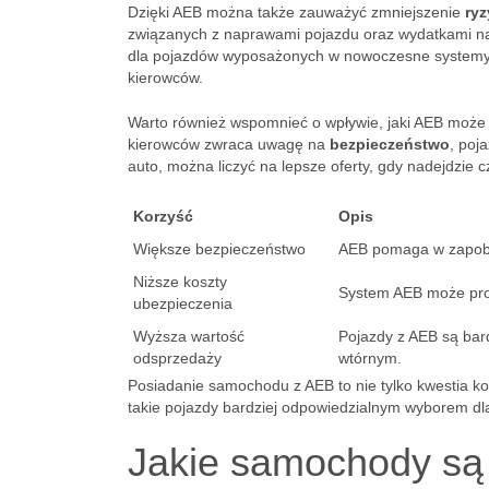
Dzięki AEB można także zauważyć zmniejszenie
ry
związanych z naprawami pojazdu oraz wydatkami 
dla pojazdów wyposażonych w nowoczesne systemy be
kierowców.
Warto również wspomnieć o wpływie, jaki AEB może
kierowców zwraca uwagę na
bezpieczeństwo
, poj
auto, można liczyć na lepsze oferty, gdy nadejdzie 
Korzyść
Opis
Większe bezpieczeństwo
AEB pomaga w zapobie
Niższe koszty
System AEB może prow
ubezpieczenia
Wyższa wartość
Pojazdy z AEB są bard
odsprzedaży
wtórnym.
Posiadanie samochodu z AEB to nie tylko kwestia k
takie pojazdy bardziej odpowiedzialnym wyborem dl
Jakie samochody są