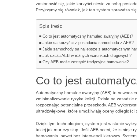
zastanowić się, jakie korzyści niesie za sobą posia
Przyjrzymy się również, jak ten system sprawdza si
Spis treści
Co to jest automatyczny hamulec awaryjny (AEB)?
Jakie są korzyści z posiadania samochodu z AEB?
Jakie samochody są najlepsze z automatycznym h
Jak działa AEB w różnych warunkach drogowych?
Czy AEB może zastąpić tradycyjne hamowanie?
Co to jest automaty
Automatyczny hamulec awaryjny (AEB) to nowoczes
zminimalizowanie ryzyka kolizji. Działa na zasadzie
rozpoznając potencjalne przeszkody. AEB wykorzystu
ultradźwiękowe, które umożliwiają oceny odległości
Dzięki tym technologiom, system jest w stanie wykry
takiej jak mur czy słup. Jeśli AEB oceni, że istniej
hamowania, nawet bez interwencji kierowcy. System 