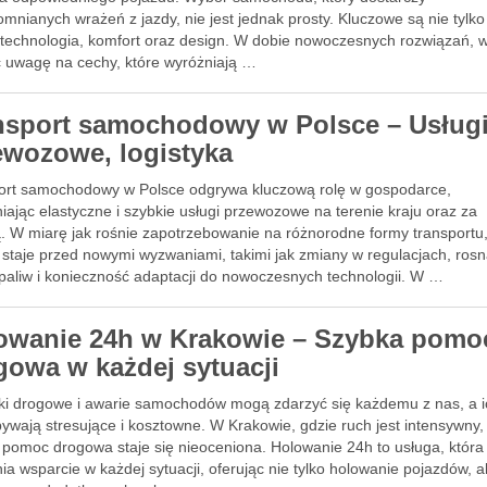
mnianych wrażeń z jazdy, nie jest jednak prosty. Kluczowe są nie tylko 
ż technologia, komfort oraz design. W dobie nowoczesnych rozwiązań, 
ć uwagę na cechy, które wyróżniają …
nsport samochodowy w Polsce – Usług
ewozowe, logistyka
ort samochodowy w Polsce odgrywa kluczową rolę w gospodarce,
ając elastyczne i szybkie usługi przewozowe na terenie kraju oraz za
ą. W miarę jak rośnie zapotrzebowanie na różnorodne formy transportu
 staje przed nowymi wyzwaniami, takimi jak zmiany w regulacjach, ros
 paliw i konieczność adaptacji do nowoczesnych technologii. W …
owanie 24h w Krakowie – Szybka pomo
gowa w każdej sytuacji
i drogowe i awarie samochodów mogą zdarzyć się każdemu z nas, a i
bywają stresujące i kosztowne. W Krakowie, gdzie ruch jest intensywny,
 pomoc drogowa staje się nieoceniona. Holowanie 24h to usługa, która
a wsparcie w każdej sytuacji, oferując nie tylko holowanie pojazdów, a