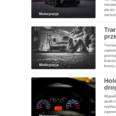
niezapo
ale te
Motoryzacja
zwróci
Tra
prz
Transp
zapewni
granic
branża
Motoryzacja
koszty
Hol
dro
Wypadk
skutki 
szybka
zapewni
Motoryzacja