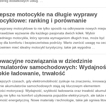
szereg dodatkowych usług. …
lepsze motocykle na długie wyprawy
ocyklowe: ranking i porównanie
 wyprawy motocyklowe to nie tylko sposób na odkrywanie nowych miejsc
prawdziwe wyzwanie dla każdego pasjonata dwóch kółek. Wybór
edniego motocykla, który sprosta wymaganiom długich tras, może być
wy dla komfortu i bezpieczeństwa podróży. Warto zwrócić uwagę na cec
owinien mieć idealny motocykl turystyczny, takie jak wygodna …
owacyjne rozwiązania w dziedzinie
mulatorów samochodowych: Wydajnoś
bkie ładowanie, trwałość
iejszych czasach, gdy elektromobilność zyskuje na znaczeniu, innowac
inie akumulatorów samochodowych stają się kluczowym elementem
łości motoryzacji. Wydajność, szybkość ładowania oraz trwałość akumu
ą nie tylko na komfort użytkowania pojazdów elektrycznych, ale także 
ność energetyczną. Nowe materiały i technologie, takie jak ogniwa lito
kowe czy ładowarki o …