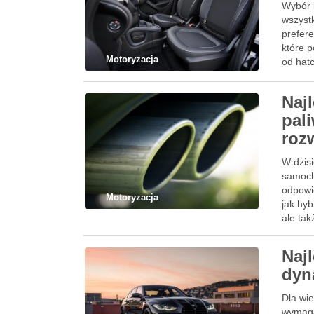
Wybór i
wszyst
prefer
które p
Motoryzacja
od hat
Naj
pal
roz
W dzisi
samocho
odpowie
Motoryzacja
jak hyb
ale ta
Naj
dyn
Dla wie
wymaga