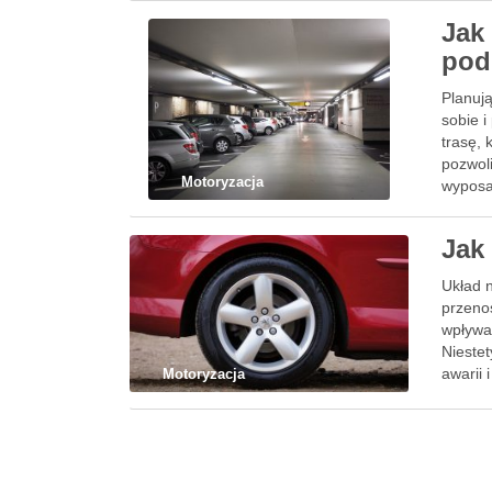
Jak
pod
Planuj
sobie 
trasę, 
pozwol
Motoryzacja
wyposa
znaczą
Jak
Układ 
przenos
wpływa
Nieste
awarii 
Motoryzacja