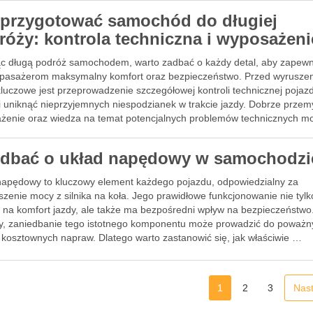
 przygotować samochód do długiej
róży: kontrola techniczna i wyposażeni
ąc długą podróż samochodem, warto zadbać o każdy detal, aby zapewn
i pasażerom maksymalny komfort oraz bezpieczeństwo. Przed wyrusze
kluczowe jest przeprowadzenie szczegółowej kontroli technicznej pojaz
i uniknąć nieprzyjemnych niespodzianek w trakcie jazdy. Dobrze przem
żenie oraz wiedza na temat potencjalnych problemów technicznych m
co wpłynąć …
 dbać o układ napędowy w samochodzi
napędowy to kluczowy element każdego pojazdu, odpowiedzialny za
zenie mocy z silnika na koła. Jego prawidłowe funkcjonowanie nie tylk
 na komfort jazdy, ale także ma bezpośredni wpływ na bezpieczeństwo
ty, zaniedbanie tego istotnego komponentu może prowadzić do poważn
i kosztownych napraw. Dlatego warto zastanowić się, jak właściwie …
1
2
3
Nas