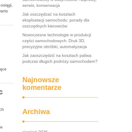
osiągi,
serwis, konserwacja
warto
Jak oszczędzać na kosztach
eksploatacji samochodu: porady dla
oszczędnych kierowców
i
Nowoczesne technologie w produkcji
części samochodowych: Druk 3D,
precyzyjne obróbki, automatyzacja
Jak zaoszczędzić na kosztach paliwa
podczas długich podróży samochodem?
,
nące
Najnowsze
komentarze
c
ch
Archiwa
le