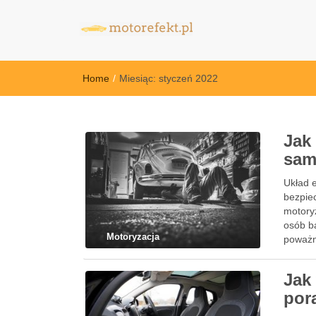
motorefekt.pl
Home
/
Miesiąc:
styczeń 2022
Jak
sam
Układ 
bezpie
motoryz
osób b
Motoryzacja
poważn
wiedzi
Jak
por