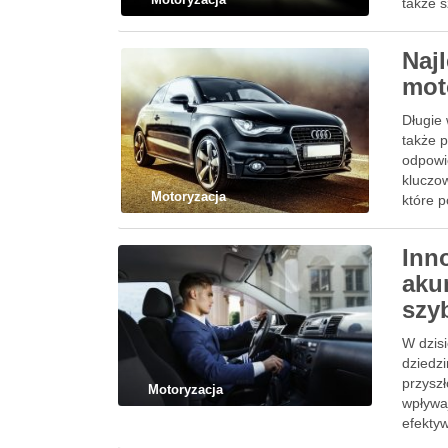
także 
Naj
mot
Długie
także 
odpowi
kluczo
Motoryzacja
które p
Inn
aku
szy
W dzis
dziedz
przysz
Motoryzacja
wpływaj
efektyw
siarcz