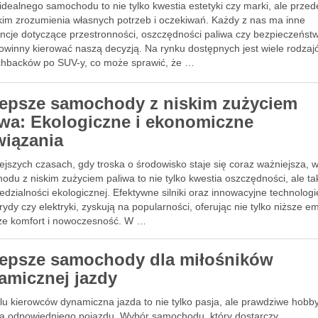
dealnego samochodu to nie tylko kwestia estetyki czy marki, ale przed
kim zrozumienia własnych potrzeb i oczekiwań. Każdy z nas ma inne
encje dotyczące przestronności, oszczędności paliwa czy bezpieczeńst
owinny kierować naszą decyzją. Na rynku dostępnych jest wiele rodzaj
chbacków po SUV-y, co może sprawić, że …
lepsze samochody z niskim zużyciem
iwa: Ekologiczne i ekonomiczne
wiązania
ejszych czasach, gdy troska o środowisko staje się coraz ważniejsza, 
du z niskim zużyciem paliwa to nie tylko kwestia oszczędności, ale ta
dzialności ekologicznej. Efektywne silniki oraz innowacyjne technologie
rydy czy elektryki, zyskują na popularności, oferując nie tylko niższe em
kże komfort i nowoczesność. W …
lepsze samochody dla miłośników
amicznej jazdy
lu kierowców dynamiczna jazda to nie tylko pasja, ale prawdziwe hobby
 odpowiedniego pojazdu. Wybór samochodu, który dostarczy