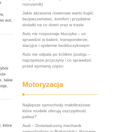
e
rozrusznik)
Jakie akcesoria rowerowe warto kupić:
wa,
bezpieczeństwo, komfort i przydatne
ów aut,
dodatki na co dzień oraz w trasie
Auto nie rozpoznaje kluczyka – co
sprawdzić w baterii, transponderze,
stacyjce i systemie bezkluczykowym
Auto nie odpala po krótkim postoju –
najczęstsze przyczyny i co sprawdzić
przed wymianą części
wybór
kże
, takie
Motoryzacja
isje,
Najlepsze samochody małolitrażowe:
które modele oferują oszczędność
paliwa?
, które
Audi – Doświadczony mechanik
samochodowy w Białymstoku: Naprawy,