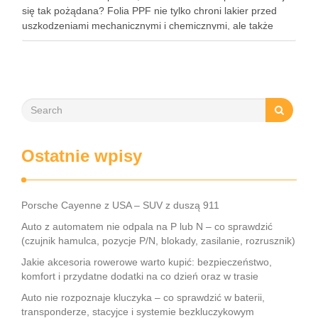
się tak pożądana? Folia PPF nie tylko chroni lakier przed
uszkodzeniami mechanicznymi i chemicznymi, ale także
zachowuje estetykę pojazdu przez wiele lat. Dzięki swoim
właściwościom hydrofobowym ułatwia …
Ostatnie wpisy
Porsche Cayenne z USA – SUV z duszą 911
Auto z automatem nie odpala na P lub N – co sprawdzić
(czujnik hamulca, pozycje P/N, blokady, zasilanie, rozrusznik)
Jakie akcesoria rowerowe warto kupić: bezpieczeństwo,
komfort i przydatne dodatki na co dzień oraz w trasie
Auto nie rozpoznaje kluczyka – co sprawdzić w baterii,
transponderze, stacyjce i systemie bezkluczykowym