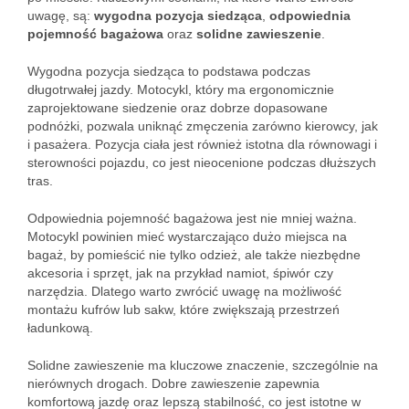
uwagę, są:
wygodna pozycja siedząca
,
odpowiednia
pojemność bagażowa
oraz
solidne zawieszenie
.
Wygodna pozycja siedząca to podstawa podczas
długotrwałej jazdy. Motocykl, który ma ergonomicznie
zaprojektowane siedzenie oraz dobrze dopasowane
podnóżki, pozwala uniknąć zmęczenia zarówno kierowcy, jak
i pasażera. Pozycja ciała jest również istotna dla równowagi i
sterowności pojazdu, co jest nieocenione podczas dłuższych
tras.
Odpowiednia pojemność bagażowa jest nie mniej ważna.
Motocykl powinien mieć wystarczająco dużo miejsca na
bagaż, by pomieścić nie tylko odzież, ale także niezbędne
akcesoria i sprzęt, jak na przykład namiot, śpiwór czy
narzędzia. Dlatego warto zwrócić uwagę na możliwość
montażu kufrów lub sakw, które zwiększają przestrzeń
ładunkową.
Solidne zawieszenie ma kluczowe znaczenie, szczególnie na
nierównych drogach. Dobre zawieszenie zapewnia
komfortową jazdę oraz lepszą stabilność, co jest istotne w