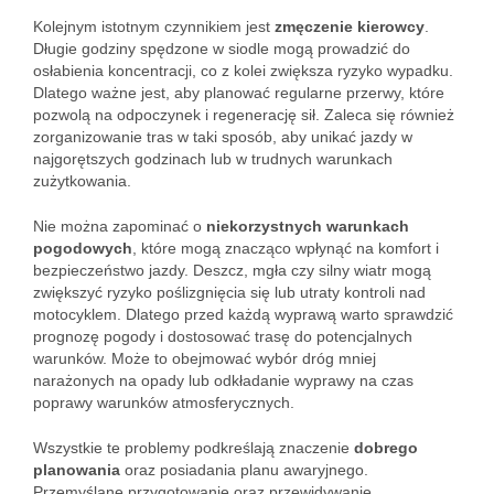
Kolejnym istotnym czynnikiem jest
zmęczenie kierowcy
.
Długie godziny spędzone w siodle mogą prowadzić do
osłabienia koncentracji, co z kolei zwiększa ryzyko wypadku.
Dlatego ważne jest, aby planować regularne przerwy, które
pozwolą na odpoczynek i regenerację sił. Zaleca się również
zorganizowanie tras w taki sposób, aby unikać jazdy w
najgorętszych godzinach lub w trudnych warunkach
zużytkowania.
Nie można zapominać o
niekorzystnych warunkach
pogodowych
, które mogą znacząco wpłynąć na komfort i
bezpieczeństwo jazdy. Deszcz, mgła czy silny wiatr mogą
zwiększyć ryzyko poślizgnięcia się lub utraty kontroli nad
motocyklem. Dlatego przed każdą wyprawą warto sprawdzić
prognozę pogody i dostosować trasę do potencjalnych
warunków. Może to obejmować wybór dróg mniej
narażonych na opady lub odkładanie wyprawy na czas
poprawy warunków atmosferycznych.
Wszystkie te problemy podkreślają znaczenie
dobrego
planowania
oraz posiadania planu awaryjnego.
Przemyślane przygotowanie oraz przewidywanie