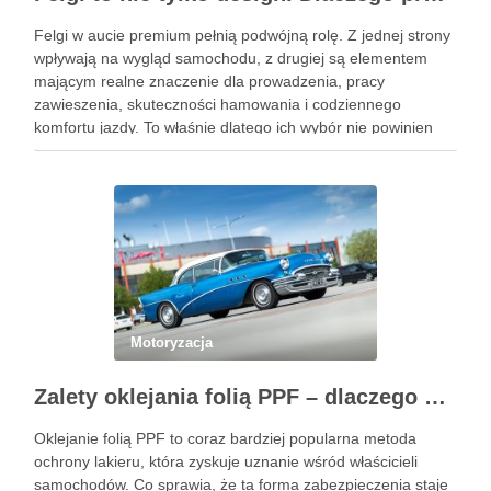
Felgi w aucie premium pełnią podwójną rolę. Z jednej strony
wpływają na wygląd samochodu, z drugiej są elementem
mającym realne znaczenie dla prowadzenia, pracy
zawieszenia, skuteczności hamowania i codziennego
komfortu jazdy. To właśnie dlatego ich wybór nie powinien
sprowadzać się wyłącznie do wzoru, koloru albo okazji
cenowej znalezionej w serwisie …
Motoryzacja
Zalety oklejania folią PPF – dlaczego warto zainwestować w ochronę lakieru?
Oklejanie folią PPF to coraz bardziej popularna metoda
ochrony lakieru, która zyskuje uznanie wśród właścicieli
samochodów. Co sprawia, że ta forma zabezpieczenia staje