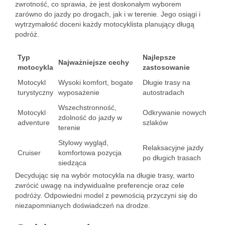
zwrotność, co sprawia, że jest doskonałym wyborem
zarówno do jazdy po drogach, jak i w terenie. Jego osiągi i
wytrzymałość doceni każdy motocyklista planujący długą
podróż.
Typ
Najlepsze
Najważniejsze cechy
motocykla
zastosowanie
Motocykl
Wysoki komfort, bogate
Długie trasy na
turystyczny
wyposażenie
autostradach
Wszechstronność,
Motocykl
Odkrywanie nowych
zdolność do jazdy w
adventure
szlaków
terenie
Stylowy wygląd,
Relaksacyjne jazdy
Cruiser
komfortowa pozycja
po długich trasach
siedząca
Decydując się na wybór motocykla na długie trasy, warto
zwrócić uwagę na indywidualne preferencje oraz cele
podróży. Odpowiedni model z pewnością przyczyni się do
niezapomnianych doświadczeń na drodze.