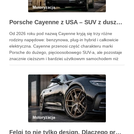
Motoryzacja
Porsche Cayenne z USA – SUV z duszą 911
Od 2026 roku pod nazwą Cayenne kryją się trzy różne
rodziny napędowe: benzynowa, plug-in hybrid i całkowicie
elektryczna. Cayenne przenosi część charakteru marki
Porsche do dużego, pięcioosobowego SUV-a, ale pozostaje
znacznie cięższym i bardziej użytkowym samochodem niż
911. Podobne wpisy Jak rozpoznać objawy uszkodzonego
reduktora LPG? Ile kosztuje automatyczna skrzynia …
Motoryzacja
Felgi to nie tylko design. Dlaczego profesjonalny dobór jest ważniejszy niż niska cena na aukcji?