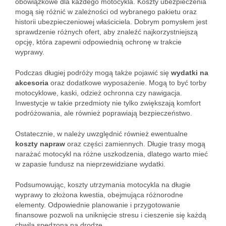
obowiązkowe dla każdego motocykla. Koszty ubezpieczenia
mogą się różnić w zależności od wybranego pakietu oraz
historii ubezpieczeniowej właściciela. Dobrym pomysłem jest
sprawdzenie różnych ofert, aby znaleźć najkorzystniejszą
opcję, która zapewni odpowiednią ochronę w trakcie
wyprawy.
Podczas długiej podróży mogą także pojawić się
wydatki na
akcesoria
oraz dodatkowe wyposażenie. Mogą to być torby
motocyklowe, kaski, odzież ochronna czy nawigacja.
Inwestycje w takie przedmioty nie tylko zwiększają komfort
podróżowania, ale również poprawiają bezpieczeństwo.
Ostatecznie, w należy uwzględnić również ewentualne
koszty napraw
oraz części zamiennych. Długie trasy mogą
narażać motocykl na różne uszkodzenia, dlatego warto mieć
w zapasie fundusz na nieprzewidziane wydatki.
Podsumowując, koszty utrzymania motocykla na długie
wyprawy to złożona kwestia, obejmująca różnorodne
elementy. Odpowiednie planowanie i przygotowanie
finansowe pozwoli na uniknięcie stresu i cieszenie się każdą
chwilą spędzoną na drodze.