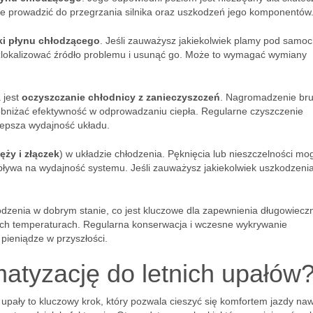
że prowadzić do przegrzania silnika oraz uszkodzeń jego komponentów
ki płynu chłodzącego
. Jeśli zauważysz jakiekolwiek plamy pod sam
ej zlokalizować źródło problemu i usunąć go. Może to wymagać wymiany
 jest
oczyszczanie chłodnicy z zanieczyszczeń
. Nagromadzenie bru
 obniżać efektywność w odprowadzaniu ciepła. Regularne czyszczenie
olepsza wydajność układu.
ży i złączek
) w układzie chłodzenia. Pęknięcia lub nieszczelności mo
wpływa na wydajność systemu. Jeśli zauważysz jakiekolwiek uszkodzenia
dzenia w dobrym stanie, co jest kluczowe dla zapewnienia długowiecz
okich temperaturach. Regularna konserwacja i wczesne wykrywanie
pieniądze w przyszłości.
matyzację do letnich upałów
 upały to kluczowy krok, który pozwala cieszyć się komfortem jazdy na