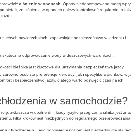
 sprawdzić
ciśnienie w oponach
. Opony niedopompowane mogą wpły
pamiętać, że ciśnienie w oponach należy kontrolować regularnie, a tak
ojazdu.
a suchych nawierzchniach, zapewniając bezpieczeństwo w jedzeniu i
na skuteczne odprowadzanie wody w deszczowych warunkach.
kości bieżnika jest kluczowe dla utrzymania bezpieczeństwa jazdy.
 zarówno osobiste preferencje kierowcy, jak i specyfikę warunków, w j
omfort i bezpieczeństwo jazdy, dlatego warto poświęcić czas na ich
 chłodzenia w samochodzie?
lę, zwłaszcza w upalne dni, kiedy ryzyko przegrzania silnika jest zna
stemu, kilka kroków jest niezbędnych do regularnego przeprowadzania
płynu chłodzącego
. Jego odpowiedni poziom jest niezbędny dla skute