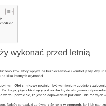
ą?
ochodzie?
eży wykonać przed letnią
uczowy krok, który wpływa na bezpieczeństwo i komfort jazdy. Aby un
na kilka istotnych czynności.
tacyjnych.
Olej silnikowy
powinien być wymieniony zgodnie z zaleceni
. Po drugie,
płyn chłodzący
jest niezbędny do utrzymania odpowiedni
ego warto upewnić się, że jest na odpowiednim poziomie i nie ma wyciek
opon. Należy sprawdzić zarówno
ciśnienie w oponach
, jak i ich stan z