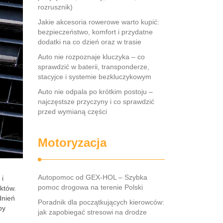
rozrusznik)
Jakie akcesoria rowerowe warto kupić:
bezpieczeństwo, komfort i przydatne
dodatki na co dzień oraz w trasie
Auto nie rozpoznaje kluczyka – co
sprawdzić w baterii, transponderze,
stacyjce i systemie bezkluczykowym
Auto nie odpala po krótkim postoju –
najczęstsze przyczyny i co sprawdzić
przed wymianą części
Motoryzacja
Autopomoc od GEX-HOL – Szybka
 i
pomoc drogowa na terenie Polski
któw.
dnień
Poradnik dla początkujących kierowców:
by
jak zapobiegać stresowi na drodze