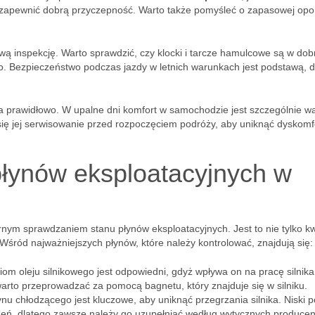
y zapewnić dobrą przyczepność. Warto także pomyśleć o zapasowej opo
ą inspekcję. Warto sprawdzić, czy klocki i tarcze hamulcowe są w do
. Bezpieczeństwo podczas jazdy w letnich warunkach jest podstawą, d
a prawidłowo. W upalne dni komfort w samochodzie jest szczególnie w
a się jej serwisowanie przed rozpoczęciem podróży, aby uniknąć dyskomf
płynów eksploatacyjnych w
nym sprawdzaniem stanu płynów eksploatacyjnych. Jest to nie tylko kw
Wśród najważniejszych płynów, które należy kontrolować, znajdują się:
iom oleju silnikowego jest odpowiedni, gdyż wpływa on na pracę silnika
arto przeprowadzać za pomocą bagnetu, który znajduje się w silniku.
u chłodzącego jest kluczowe, aby uniknąć przegrzania silnika. Niski 
ń, dlatego zawsze należy go uzupełniać według wytycznych producen