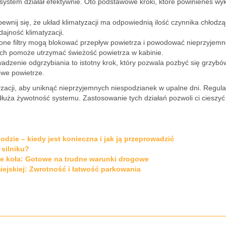
 system działał efektywnie. Oto podstawowe kroki, które powinieneś wy
pewnij się, że układ klimatyzacji ma odpowiednią ilość czynnika chłodz
ajność klimatyzacji.
one filtry mogą blokować przepływ powietrza i powodować nieprzyjem
ch pomoże utrzymać świeżość powietrza w kabinie.
adzenie odgrzybiania to istotny krok, który pozwala pozbyć się grzybów
owe powietrze.
zacji, aby uniknąć nieprzyjemnych niespodzianek w upalne dni. Regul
dłuża żywotność systemu. Zastosowanie tych działań pozwoli ci cieszyć
dzie – kiedy jest konieczna i jak ją przeprowadzić
silniku?
e koła: Gotowe na trudne warunki drogowe
ejskiej: Zwrotność i łatwość parkowania