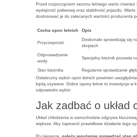
Przed rozpoczęciem sezonu letniego warto również
wydajność paliwową oraz stabilność pojazdu. Warto 
dostosować je do zalecanych wartości producenta p
Cecha opon letnich
Opis
Doskonale sprawdzają się n
Przyczepność
skrętach.
Odprowadzanie
Specjalny bieżnik pozwala 
wody
Stan bieżnika
Regularne sprawdzanie głębo
Ostateczny wybór opon letnich powinien uwzględniać
będą używane. Dobre opony letnie to inwestycja w k
odpowiedni wybór.
Jak zadbać o układ
Układ chłodzenia w samochodzie odgrywa kluczową ro
większe. Aby zapewnić prawidłowe działanie tego sy
Po pierwsze,
należy regularnie sprawdzać stan 