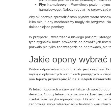
Płyn hamulcowy
– Prawidłowy poziom płynu 
hamulcowego. Należy regularnie sprawdzać ws
Aby skutecznie sprawdzić stan płynów, warto stosowa
kilka minut, aby mechanizmy mogły się rozgrzać. Nas
dokładniejsze pomiary.
W przypadku stwierdzenia niskiego poziomu któregok
tych sygnałów może prowadzić do poważnych uster
pozwala nie tylko zaoszczędzić na naprawach, ale 
Jakie opony wybrać 
Wybór odpowiednich opon na lato jest kluczowy dla
myślą o optymalnych warunkach panujących w cieplej
one
lepszą przyczepność na suchych nawierzch
W letnich oponach ważny jest także ich sposób od
deszczu. Opony letnie mają zazwyczaj bardziej płas
zredukować ryzyko aquaplaningu. Dlatego regularn
zachowują swoje właściwości w trudnych warunkach