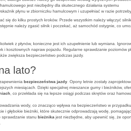
hamulcowego jest niezbędny dla skutecznego działania systemu
kaźnik płynu w zbiorniczku hamulcowym i uzupełniać w razie potrzeby
ć się do kilku prostych kroków. Przede wszystkim należy włączyć silni
tępnie należy zgasić silnik i poczekać, aż samochód ostygnie, co umoż
olwiek z płynów, konieczne jest ich uzupełnienie lub wymiana. Ignoro
ek i kosztownych napraw pojazdu. Regularne sprawdzanie poziomów p
także zwiększa bezpieczeństwo podczas jazdy.
na lato?
 zapewnienia
bezpieczeństwa jazdy
. Opony letnie zostały zaprojekto
szych miesiącach. Dzięki specjalnej mieszance gumy i bieżników, ofe
niach
, co przekłada się na lepsze osiągi podczas skrętów oraz hamow
prowadzania wody, co znacząco wpływa na bezpieczeństwo w przypadk
kie i głębokie bieżniki, które skutecznie odprowadzają wodę, pomagają
e sprawdzanie stanu
bieżnika
jest niezbędne, aby upewnić się, że opo
.