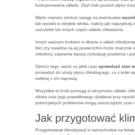
funkcjonowania układu. Zbyt niski poziom płynu mo
Warto również zwrócić uwagę na ewentualne
wycie
lub wycieki w obrębie silnika, należy jak najszybci
uszczelek lub innych części układu chłodzenia.
Innym ważnym krokiem w dbaniu o układ chłodzenia
liści czy owadów na jej powierzchni może znacznie
chłodnicy zapewnia lepszą cyrkulację powietrza i p
Oprócz tego, warto co jakiś czas
sprawdzać stan wę
prowadzić do utraty płynu chłodzącego, co z kolei 
zwlekaj z ich naprawą.
Wszystkie te kroki pomogą w utrzymaniu układu chło
silnika oraz jego prawidłowego działania przy wys
potencjalnych problemów mogą zaoszczędzić czas i 
Jak przygotować kli
Przygotowanie klimatyzacji w samochodzie na letnie