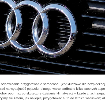
a odpowiednie przygotowanie samochodu jest kluczowe dla bezpiecznej
ać na wydajność pojazdu, dlatego warto zadbać o kilka istotnych aspe
obór opon, aż po skuteczne działanie klimatyzacji – każde z tych zaga
yjmy się zatem, jak najlepiej przygotować auto do letnich warunków, a