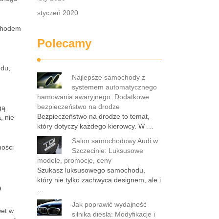
.
styczeń 2020
ochodem
Polecamy
du,
Najlepsze samochody z
systemem automatycznego
hamowania awaryjnego: Dodatkowe
bezpieczeństwo na drodze
gą
Bezpieczeństwo na drodze to temat,
, nie
który dotyczy każdego kierowcy. W …
Salon samochodowy Audi w
ności
Szczecinie: Luksusowe
modele, promocje, ceny
Szukasz luksusowego samochodu,
który nie tylko zachwyca designem, ale i
?
…
Jak poprawić wydajność
wet w
silnika diesla: Modyfikacje i