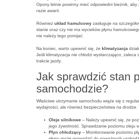
Opony letnie powinny mieć odpowiedni bieżnik, ab
razie awarii.
Również
układ hamulcowy
zasługuje na szczegółow
stanie oraz czy nie ma wycieków płynu hamulcowego
nie należy tego pomijać.
Na koniec, warto upewnić się, że
klimatyzacja
dział
Jeśli klimatyzacja nie chłodzi wystarczająco, zalec
trakcie jazdy.
Jak sprawdzić stan 
samochodzie?
Właściwe utrzymanie samochodu wiąże się z regular
wydajności, ale również bezpieczeństwa na drodze. 
Oleje silnikowe
– Należy upewnić się, że poz
jego żywotność. Sprawdzanie poziomu oleju w
Płyn chłodzący
– Monitorowanie poziomu płyn
płynu może prowadzić do poważnych uszkodze