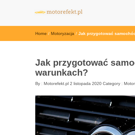
motorefekt.pl
Home
/
Motoryzacja
/
Jak przygotować samochód
Jak przygotować samoc
warunkach?
By :
Motorefekt.pl
2 listopada 2020
Category :
Motor