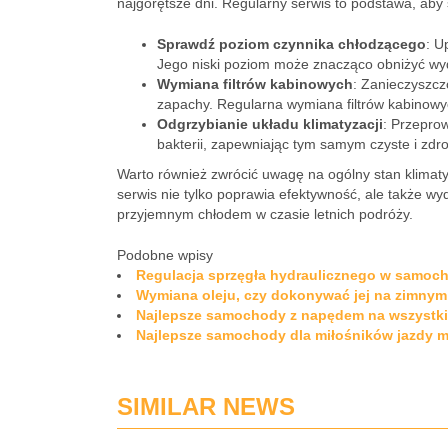
najgorętsze dni. Regularny serwis to podstawa, aby
Sprawdź poziom czynnika chłodzącego
: U
Jego niski poziom może znacząco obniżyć wyd
Wymiana filtrów kabinowych
: Zanieczyszcz
zapachy. Regularna wymiana filtrów kabinowy
Odgrzybianie układu klimatyzacji
: Przeprow
bakterii, zapewniając tym samym czyste i zdr
Warto również zwrócić uwagę na ogólny stan klimaty
serwis nie tylko poprawia efektywność, ale także wy
przyjemnym chłodem w czasie letnich podróży.
Podobne wpisy
Regulacja sprzęgła hydraulicznego w samocho
Wymiana oleju, czy dokonywać jej na zimnym 
Najlepsze samochody z napędem na wszystki
Najlepsze samochody dla miłośników jazdy mi
SIMILAR NEWS