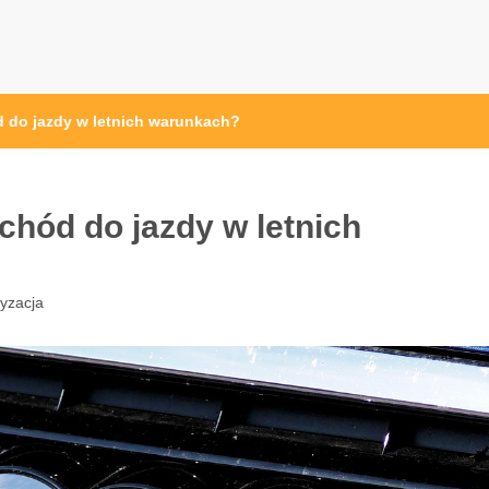
 do jazdy w letnich warunkach?
hód do jazdy w letnich
yzacja