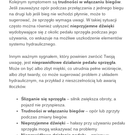
Kolejnym symptomem są
trudności w włączaniu biegów
.
Jeśli zauważysz opór podczas przełączania z jednego biegu
na drugi lub jeśli bieg nie wchodzi płynnie, może to
sugerować, że sprzęgło wymaga uwagi. W takiej sytuacji
często można również usłyszeć
nieprzyjemne dźwięki
wydobywające się z okolic pedału sprzęgła podczas jego
używania, co wskazuje na możliwe uszkodzenie elementów
systemu hydraulicznego.
Innym ważnym sygnałem, który powinien zwrócić Twoją
uwagę, jest
nieprawidłowe działanie pedału sprzęgła
.
Może on być albo zbyt miękki, co utrudnia pełne wciśnięcie,
albo zbyt twardy, co może sugerować problem z układem
hydraulicznym, na przykład z nieszczelnością lub awarią
tłoczków.
Ślizganie się sprzęgła
– silnik zwiększa obroty, a
pojazd nie przyspiesza.
Trudności w włączaniu biegów
– opór lub zgrzyty
podczas zmiany biegów.
Nieprzyjemne dźwięki
– hałasy przy używaniu pedału
sprzęgła mogą wskazywać na problemy.