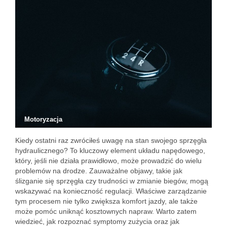
Motoryzacja
Kiedy ostatni raz zwróciłeś uwagę na stan swojego sprzęgła
hydraulicznego? To kluczowy element układu napędowego,
który, jeśli nie działa prawidłowo, może prowadzić do wielu
problemów na drodze. Zauważalne objawy, takie jak
ślizganie się sprzęgła czy trudności w zmianie biegów, mogą
wskazywać na konieczność regulacji. Właściwe zarządzanie
tym procesem nie tylko zwiększa komfort jazdy, ale także
może pomóc uniknąć kosztownych napraw. Warto zatem
wiedzieć, jak rozpoznać symptomy zużycia oraz jak