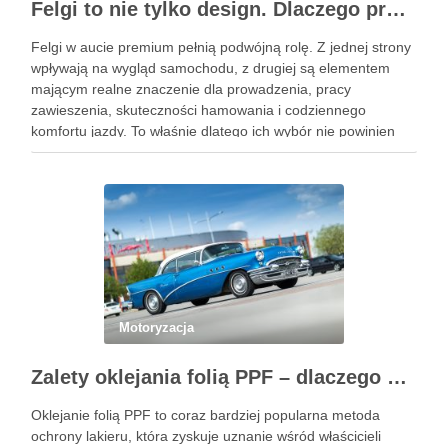
Felgi to nie tylko design. Dlaczego profesjonalny dobór jest ważniejszy niż niska cena na aukcji?
Felgi w aucie premium pełnią podwójną rolę. Z jednej strony
wpływają na wygląd samochodu, z drugiej są elementem
mającym realne znaczenie dla prowadzenia, pracy
zawieszenia, skuteczności hamowania i codziennego
komfortu jazdy. To właśnie dlatego ich wybór nie powinien
sprowadzać się wyłącznie do wzoru, koloru albo okazji
cenowej znalezionej w serwisie …
Motoryzacja
Zalety oklejania folią PPF – dlaczego warto zainwestować w ochronę lakieru?
Oklejanie folią PPF to coraz bardziej popularna metoda
ochrony lakieru, która zyskuje uznanie wśród właścicieli