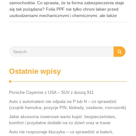
samochodów. Co sprawia, że ta forma zabezpieczenia staje
się tak pożądana? Folia PPF nie tylko chroni lakier przed
uszkodzeniami mechanicznymi i chemicznymi, ale także
zachowuje estetykę pojazdu przez wiele lat. Dzięki swoim
właściwościom hydrofobowym ułatwia …
Ostatnie wpisy
Porsche Cayenne z USA – SUV z duszą 911
Auto z automatem nie odpala na P lub N – co sprawdzić
(czujnik hamulca, pozycje P/N, blokady, zasilanie, rozrusznik)
Jakie akcesoria rowerowe warto kupić: bezpieczeństwo,
komfort i przydatne dodatki na co dzień oraz w trasie
Auto nie rozpoznaje kluczyka – co sprawdzić w baterii,