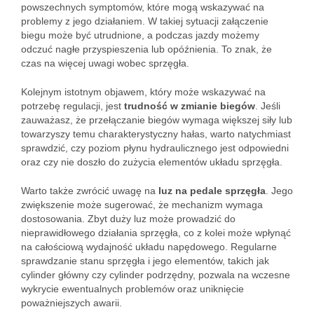
powszechnych symptomów, które mogą wskazywać na
problemy z jego działaniem. W takiej sytuacji załączenie
biegu może być utrudnione, a podczas jazdy możemy
odczuć nagłe przyspieszenia lub opóźnienia. To znak, że
czas na więcej uwagi wobec sprzęgła.
Kolejnym istotnym objawem, który może wskazywać na
potrzebę regulacji, jest
trudność w zmianie biegów
. Jeśli
zauważasz, że przełączanie biegów wymaga większej siły lub
towarzyszy temu charakterystyczny hałas, warto natychmiast
sprawdzić, czy poziom płynu hydraulicznego jest odpowiedni
oraz czy nie doszło do zużycia elementów układu sprzęgła.
Warto także zwrócić uwagę na
luz na pedale sprzęgła
. Jego
zwiększenie może sugerować, że mechanizm wymaga
dostosowania. Zbyt duży luz może prowadzić do
nieprawidłowego działania sprzęgła, co z kolei może wpłynąć
na całościową wydajność układu napędowego. Regularne
sprawdzanie stanu sprzęgła i jego elementów, takich jak
cylinder główny czy cylinder podrzędny, pozwala na wczesne
wykrycie ewentualnych problemów oraz uniknięcie
poważniejszych awarii.