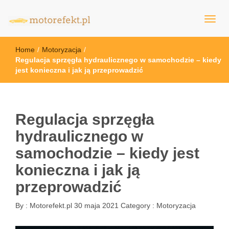
motorefekt.pl
Home
/
Motoryzacja
/
Regulacja sprzęgła hydraulicznego w samochodzie – kiedy
jest konieczna i jak ją przeprowadzić
Regulacja sprzęgła
hydraulicznego w
samochodzie – kiedy jest
konieczna i jak ją
przeprowadzić
By :
Motorefekt.pl
30 maja 2021
Category :
Motoryzacja