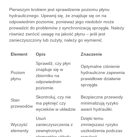
Pierwszym krokiem jest sprawdzenie poziomu płynu
hydraulicznego. Upewnij się, że znajduje się on na
odpowiednim poziomie, ponieważ jego niedobór może
prowadzić do problemów z synchronizacją sprzęgła. Należy
również zwrócić uwagę na jakość płynu – jeśli jest
zanieczyszczony lub zużyty, należy go wymienić.
Element
Opis
Znaczenie
Sprawdź, czy płyn
Optymalne ciśnienie
znajduje się w
Poziom
hydrauliczne zapewnia
zbiorniku na
płynu
prawidłowe działanie
odpowiednim
sprzęgła.
poziomie.
Skontroluj, czy nie
Bezpieczne przewody
Stan
ma pęknięć czy
minimalizują ryzyko
przewodów
wycieków w układzie.
awarii hydrauliki.
Usuń
Dzięki temu
Wyczyść
zanieczyszczenia z
zmniejszasz ryzyko
elementy
zewnętrznych
uszkodzenia podczas
elementów układu.
regulacji.