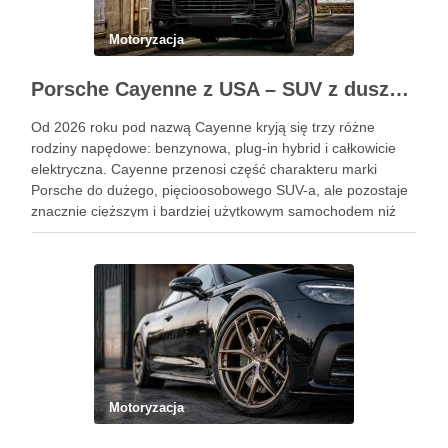
Motoryzacja
Porsche Cayenne z USA – SUV z duszą 911
Od 2026 roku pod nazwą Cayenne kryją się trzy różne
rodziny napędowe: benzynowa, plug-in hybrid i całkowicie
elektryczna. Cayenne przenosi część charakteru marki
Porsche do dużego, pięcioosobowego SUV-a, ale pozostaje
znacznie cięższym i bardziej użytkowym samochodem niż
911. Podobne wpisy Jak rozpoznać objawy uszkodzonego
reduktora LPG? Ile kosztuje automatyczna skrzynia …
Motoryzacja