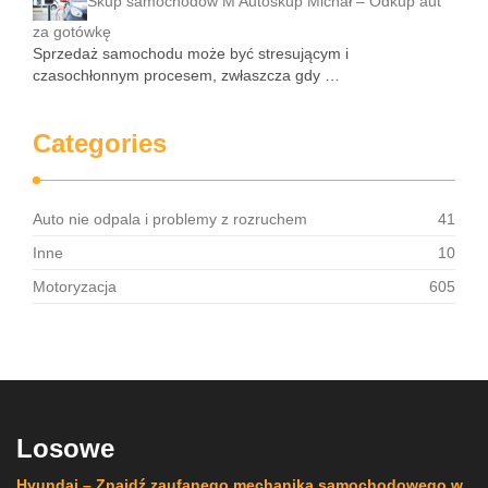
Skup samochodów M Autoskup Michał – Odkup aut
za gotówkę
Sprzedaż samochodu może być stresującym i
czasochłonnym procesem, zwłaszcza gdy …
Categories
Auto nie odpala i problemy z rozruchem
41
Inne
10
Motoryzacja
605
Losowe
Hyundai – Znajdź zaufanego mechanika samochodowego w