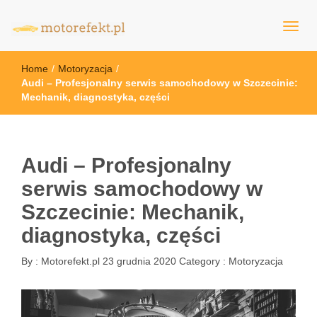
motorefekt.pl
Home
/
Motoryzacja
/
Audi – Profesjonalny serwis samochodowy w Szczecinie:
Mechanik, diagnostyka, części
Audi – Profesjonalny
serwis samochodowy w
Szczecinie: Mechanik,
diagnostyka, części
By :
Motorefekt.pl
23 grudnia 2020
Category :
Motoryzacja