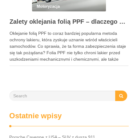
Motoryzacja
Zalety oklejania folią PPF – dlaczego warto zainwestować w ochronę lakieru?
Oklejanie folią PPF to coraz bardziej popularna metoda
ochrony lakieru, która zyskuje uznanie wśród właścicieli
samochodów. Co sprawia, że ta forma zabezpieczenia staje
się tak pożądana? Folia PPF nie tylko chroni lakier przed
uszkodzeniami mechanicznymi i chemicznymi, ale także
zachowuje estetykę pojazdu przez wiele lat. Dzięki swoim
właściwościom hydrofobowym ułatwia …
Ostatnie wpisy
Porsche Cayenne z USA – SUV z duszą 911