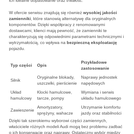
ich idealne dopasowanie oraz trwałość.
W ofercie serwisu znajdują się również
wysokiej jakości
zamienniki
, które stanowią alternatywę dla oryginalnych
komponentów. Dzięki współpracy z renomowanymi
dostawcami, klienci mają pewność, że zamienniki te
charakteryzują się odpowiednimi parametrami technicznymi i
wytrzymałością, co wpływa na
bezpieczną eksploatację
pojazdu.
Przykładowe
Typ części
Opis
zastosowanie
Oryginalne blokady,
Naprawy jednostek
Silnik
uszczelki, pierścienie
napędowych
Układ
Klocki hamulcowe,
Wymiana i serwis
hamulcowy
tarcze, pompy
układu hamulcowego
Amortyzatory,
Utrzymanie komfortu
Zawieszenie
sprężyny, wahacze
jazdy oraz stabilności
Dzięki tak szerokiemu wyborowi części zamiennych,
właściciele różnych modeli Audi mogą bez problemu zadbać
o ich konserwację oraz naprawy. Ostateczny wybór między