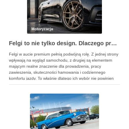
Motoryzacja
Felgi to nie tylko design. Dlaczego profesjonalny dobór jest ważniejszy niż niska cena na aukcji?
Felgi w aucie premium pełnią podwójną rolę. Z jednej strony
wpływają na wygląd samochodu, z drugiej są elementem
mającym realne znaczenie dla prowadzenia, pracy
zawieszenia, skuteczności hamowania i codziennego
komfortu jazdy. To właśnie dlatego ich wybór nie powinien
sprowadzać się wyłącznie do wzoru, koloru albo okazji
cenowej znalezionej w serwisie …