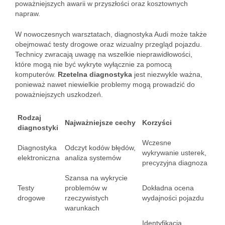
poważniejszych awarii w przyszłości oraz kosztownych
napraw.
W nowoczesnych warsztatach, diagnostyka Audi może także
obejmować testy drogowe oraz wizualny przegląd pojazdu.
Technicy zwracają uwagę na wszelkie nieprawidłowości,
które mogą nie być wykryte wyłącznie za pomocą
komputerów.
Rzetelna diagnostyka
jest niezwykle ważna,
ponieważ nawet niewielkie problemy mogą prowadzić do
poważniejszych uszkodzeń.
Rodzaj
Najważniejsze cechy
Korzyści
diagnostyki
Wczesne
Diagnostyka
Odczyt kodów błędów,
wykrywanie usterek,
elektroniczna
analiza systemów
precyzyjna diagnoza
Szansa na wykrycie
Testy
problemów w
Dokładna ocena
drogowe
rzeczywistych
wydajności pojazdu
warunkach
Identyfikacja