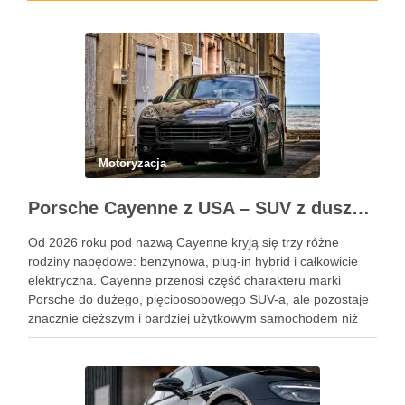
Motoryzacja
Porsche Cayenne z USA – SUV z duszą 911
Od 2026 roku pod nazwą Cayenne kryją się trzy różne
rodziny napędowe: benzynowa, plug-in hybrid i całkowicie
elektryczna. Cayenne przenosi część charakteru marki
Porsche do dużego, pięcioosobowego SUV-a, ale pozostaje
znacznie cięższym i bardziej użytkowym samochodem niż
911. Podobne wpisy Jak rozpoznać objawy uszkodzonego
reduktora LPG? Ile kosztuje automatyczna skrzynia …