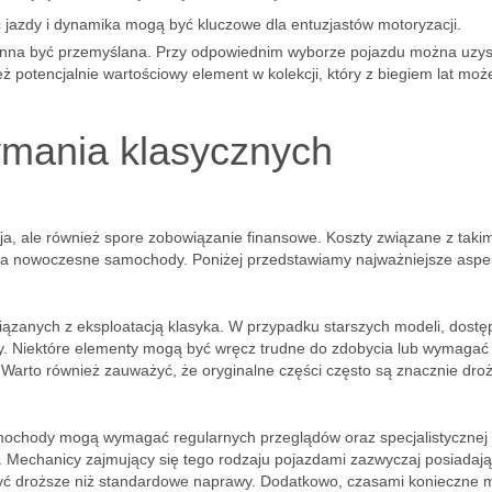
 jazdy i dynamika mogą być kluczowe dla entuzjastów motoryzacji.
inna być przemyślana. Przy odpowiednim wyborze pojazdu można uzys
eż potencjalnie wartościowy element w kolekcji, który z biegiem lat moż
zymania klasycznych
a, ale również spore zobowiązanie finansowe. Koszty związane z takim
a nowoczesne samochody. Poniżej przedstawiamy najważniejsze aspek
ązanych z eksploatacją klasyka. W przypadku starszych modeli, dost
y. Niektóre elementy mogą być wręcz trudne do zdobycia lub wymagać
 Warto również zauważyć, że oryginalne części często są znacznie droż
mochody mogą wymagać regularnych przeglądów oraz specjalistycznej
y. Mechanicy zajmujący się tego rodzaju pojazdami zazwyczaj posiadają
 być droższe niż standardowe naprawy. Dodatkowo, czasami konieczne