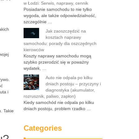
w Łodzi: Serwis, naprawy, cennik
Posiadanie samochodu to nie tylko
wygoda, ale także odpowiedzialność,
szczególnie …
akich
Jak zaoszczędzić na
kosztach naprawy
samochodu: porady dla oszczędnych
kierowców
wojej
Koszty naprawy samochodu mogą
szybko przerodzić się w poważny
wydatek, …
Auto nie odpala po kilku
żywo.
dniach postoju – przyczyny i
ść
diagnostyka (akumulator,
uta i
rozrusznik, paliwo, zapłon)
Kiedy samochód nie odpala po kilku
dniach postoju, problem rzadko …
. Takie
Categories
u?