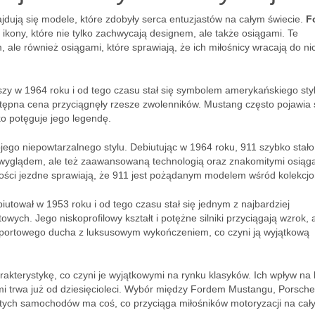
jdują się modele, które zdobyły serca entuzjastów na całym świecie.
F
 ikony, które nie tylko zachwycają designem, ale także osiągami. Te
ale również osiągami, które sprawiają, że ich miłośnicy wracają do ni
zy w 1964 roku i od tego czasu stał się symbolem amerykańskiego sty
ystępna cena przyciągnęły rzesze zwolenników. Mustang często pojawia 
ko potęguje jego legendę.
ojego niepowtarzalnego stylu. Debiutując w 1964 roku, 911 szybko stało
o wyglądem, ale też zaawansowaną technologią oraz znakomitymi osiąg
ości jezdne sprawiają, że 911 jest pożądanym modelem wśród kolekcj
biutował w 1953 roku i od tego czasu stał się jednym z najbardziej
h. Jego niskoprofilowy kształt i potężne silniki przyciągają wzrok, 
e sportowego ducha z luksusowym wykończeniem, co czyni ją wyjątkową
rakterystykę, co czyni je wyjątkowymi na rynku klasyków. Ich wpływ na 
imi trwa już od dziesięcioleci. Wybór między Fordem Mustangu, Porsche
 tych samochodów ma coś, co przyciąga miłośników motoryzacji na cał