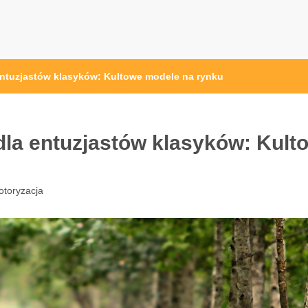
ntuzjastów klasyków: Kultowe modele na rynku
la entuzjastów klasyków: Kult
toryzacja