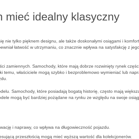
n mieć idealny klasyczny
się nie tylko pięknem designu, ale także doskonałymi osiągami i komfo
pewniał łatwość w utrzymaniu, co znacznie wpływa na satysfakcję z jeg
ci zamiennych. Samochody, które mają dobrze rozwinięty rynek części
ęki temu, właściciele mogą szybko i bezproblemowo wymieniać lub nap
zdu.
delu. Samochody, które posiadają bogatą historię, często mają większ
odele mogą być bardziej pożądane na rynku ze względu na swoje osiąg
rwację i naprawy, co wpływa na długowieczność pojazdu.
esującą przeszłością mogą mieć wyższą wartość dla kolekcjonerów.