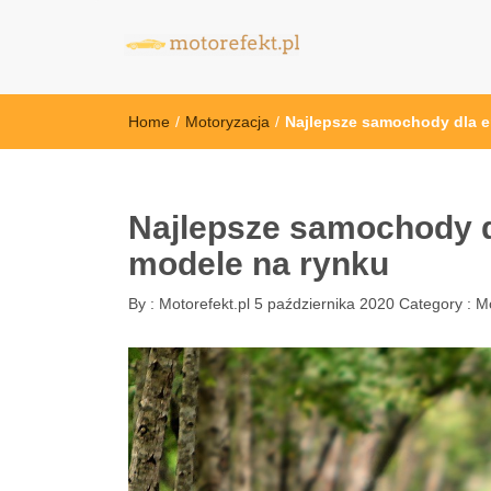
motorefekt.pl
Home
/
Motoryzacja
/
Najlepsze samochody dla e
Najlepsze samochody d
modele na rynku
By :
Motorefekt.pl
5 października 2020
Category :
Mo