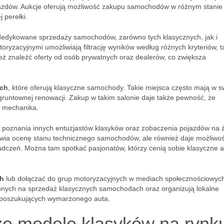
jazdów. Aukcje oferują możliwość zakupu samochodów w różnym stanie
 perełki.
edykowane sprzedaży samochodów, zarówno tych klasycznych, jak i
ryzacyjnymi umożliwiają filtrację wyników według różnych kryteriów, t
eż znaleźć oferty od osób prywatnych oraz dealerów, co zwiększa
ach
, które oferują klasyczne samochody. Takie miejsca często mają w s
runtownej renowacji. Zakup w takim salonie daje także pewność, że
u mechanika.
 poznania innych entuzjastów klasyków oraz zobaczenia pojazdów na 
liwia ocenę stanu technicznego samochodów, ale również daje możliwo
czeń. Można tam spotkać pasjonatów, którzy cenią sobie klasyczne a
ch
lub dołączać do grup motoryzacyjnych w mediach społecznościowych
tępnych na sprzedaż klasycznych samochodach oraz organizują lokalne
 poszukujących wymarzonego auta.
ze modele klasyków na rynk