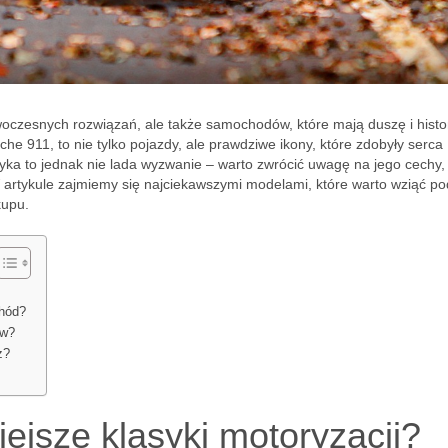
woczesnych rozwiązań, ale także samochodów, które mają duszę i histor
che 911, to nie tylko pojazdy, ale prawdziwe ikony, które zdobyły serca
yka to jednak nie lada wyzwanie – warto zwrócić uwagę na jego cechy,
 artykule zajmiemy się najciekawszymi modelami, które warto wziąć po
kupu.
chód?
ów?
ż?
iejsze klasyki motoryzacji?