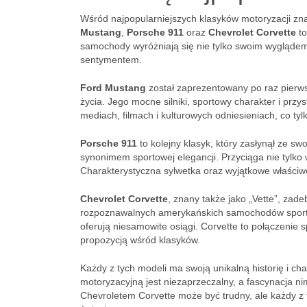
Wśród najpopularniejszych klasyków motoryzacji zna
Mustang
,
Porsche 911
oraz
Chevrolet Corvette
to
samochody wyróżniają się nie tylko swoim wyglądem, 
sentymentem.
Ford Mustang
został zaprezentowany po raz pierws
życia. Jego mocne silniki, sportowy charakter i prz
mediach, filmach i kulturowych odniesieniach, co tyl
Porsche 911
to kolejny klasyk, który zasłynął ze sw
synonimem sportowej elegancji. Przyciąga nie tylk
Charakterystyczna sylwetka oraz wyjątkowe właściw
Chevrolet Corvette
, znany także jako „Vette”, zade
rozpoznawalnych amerykańskich samochodów sportowyc
oferują niesamowite osiągi. Corvette to połączeni
propozycją wśród klasyków.
Każdy z tych modeli ma swoją unikalną historię i cha
motoryzacyjną jest niezaprzeczalny, a fascynacja n
Chevroletem Corvette może być trudny, ale każdy z