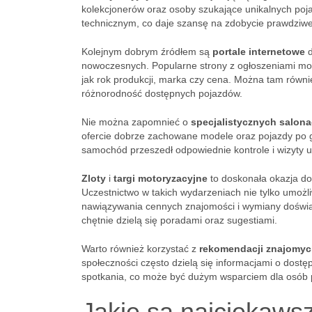
kolekcjonerów oraz osoby szukające unikalnych po
technicznym, co daje szansę na zdobycie prawdziwej
Kolejnym dobrym źródłem są
portale internetowe
d
nowoczesnych. Popularne strony z ogłoszeniami moto
jak rok produkcji, marka czy cena. Można tam równi
różnorodność dostępnych pojazdów.
Nie można zapomnieć o
specjalistycznych salon
ofercie dobrze zachowane modele oraz pojazdy po g
samochód przeszedł odpowiednie kontrole i wizyty 
Zloty
i
targi motoryzacyjne
to doskonała okazja do
Uczestnictwo w takich wydarzeniach nie tylko umoż
nawiązywania cennych znajomości i wymiany doświad
chętnie dzielą się poradami oraz sugestiami.
Warto również korzystać z
rekomendacji znajomy
społeczności często dzielą się informacjami o dos
spotkania, co może być dużym wsparciem dla osób
Jakie są najciekaws