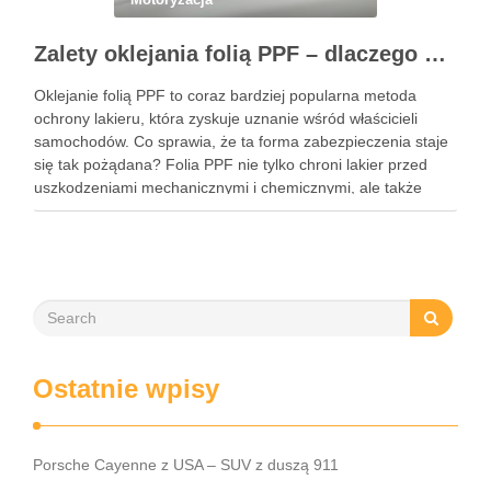
Zalety oklejania folią PPF – dlaczego warto zainwestować w ochronę lakieru?
Oklejanie folią PPF to coraz bardziej popularna metoda
ochrony lakieru, która zyskuje uznanie wśród właścicieli
samochodów. Co sprawia, że ta forma zabezpieczenia staje
się tak pożądana? Folia PPF nie tylko chroni lakier przed
uszkodzeniami mechanicznymi i chemicznymi, ale także
zachowuje estetykę pojazdu przez wiele lat. Dzięki swoim
właściwościom hydrofobowym ułatwia …
Ostatnie wpisy
Porsche Cayenne z USA – SUV z duszą 911