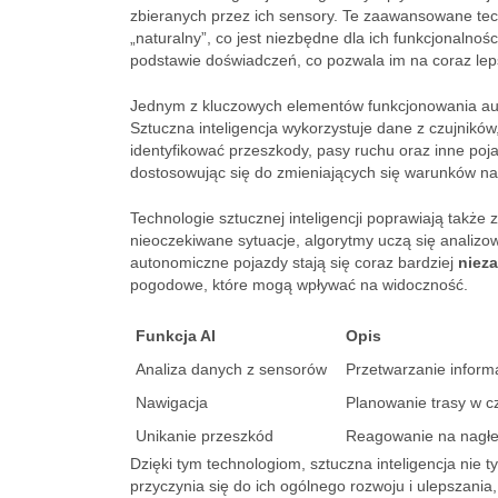
zbieranych przez ich sensory. Te zaawansowane tec
„naturalny”, co jest niezbędne dla ich funkcjonalnośc
podstawie doświadczeń, co pozwala im na coraz lep
Jednym z kluczowych elementów funkcjonowania au
Sztuczna inteligencja wykorzystuje dane z czujników,
identyfikować przeszkody, pasy ruchu oraz inne poj
dostosowując się do zmieniających się warunków na
Technologie sztucznej inteligencji poprawiają takż
nieoczekiwane sytuacje, algorytmy uczą się analizo
autonomiczne pojazdy stają się coraz bardziej
niez
pogodowe, które mogą wpływać na widoczność.
Funkcja AI
Opis
Analiza danych z sensorów
Przetwarzanie informa
Nawigacja
Planowanie trasy w c
Unikanie przeszkód
Reagowanie na nagłe
Dzięki tym technologiom, sztuczna inteligencja nie 
przyczynia się do ich ogólnego rozwoju i ulepszania,