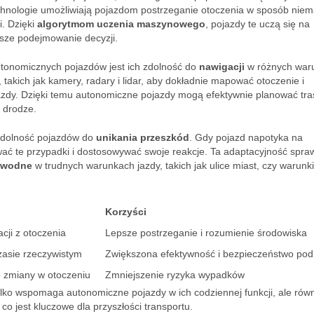
hnologie umożliwiają pojazdom postrzeganie otoczenia w sposób niem
i. Dzięki
algorytmom uczenia maszynowego
, pojazdy te uczą się na
sze podejmowanie decyzji.
tonomicznych pojazdów jest ich zdolność do
nawigacji
w różnych war
 takich jak kamery, radary i lidar, aby dokładnie mapować otoczenie i
azdy. Dzięki temu autonomiczne pojazdy mogą efektywnie planować tra
 drodze.
e zdolność pojazdów do
unikania przeszkód
. Gdy pojazd napotyka na
wać te przypadki i dostosowywać swoje reakcje. Ta adaptacyjność spraw
awodne
w trudnych warunkach jazdy, takich jak ulice miast, czy warunki
Korzyści
cji z otoczenia
Lepsze postrzeganie i rozumienie środowiska
zasie rzeczywistym
Zwiększona efektywność i bezpieczeństwo pod
 zmiany w otoczeniu
Zmniejszenie ryzyka wypadków
tylko wspomaga autonomiczne pojazdy w ich codziennej funkcji, ale rów
 co jest kluczowe dla przyszłości transportu.