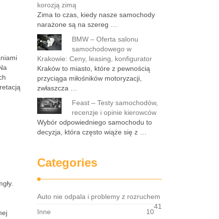
korozją zimą
Zima to czas, kiedy nasze samochody
narażone są na szereg …
BMW – Oferta salonu
samochodowego w
aniami
Krakowie: Ceny, leasing, konfigurator
Na
Kraków to miasto, które z pewnością
ch
przyciąga miłośników motoryzacji,
retacją
zwłaszcza …
Feast – Testy samochodów,
recenzje i opinie kierowców
Wybór odpowiedniego samochodu to
decyzja, która często wiąże się z …
Categories
gły.
Auto nie odpala i problemy z rozruchem
41
Inne
10
nej