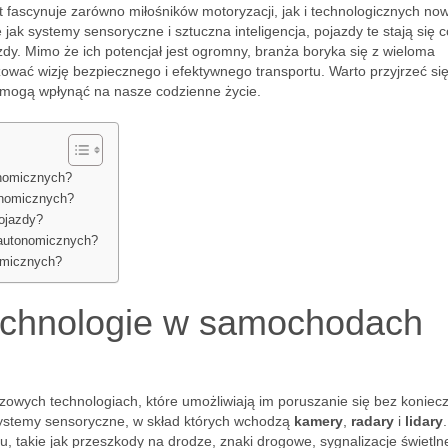
 fascynuje zarówno miłośników motoryzacji, jak i technologicznych now
 jak systemy sensoryczne i sztuczna inteligencja, pojazdy te stają się 
dy. Mimo że ich potencjał jest ogromny, branża boryka się z wieloma
ować wizję bezpiecznego i efektywnego transportu. Warto przyjrzeć się,
ak mogą wpłynąć na nasze codzienne życie.
onomicznych?
onomicznych?
ojazdy?
 autonomicznych?
nomicznych?
technologie w samochodach
owych technologiach, które umożliwiają im poruszanie się bez koniec
 systemy sensoryczne, w skład których wchodzą
kamery
,
radary
i
lidary
 takie jak przeszkody na drodze, znaki drogowe, sygnalizacje świetln