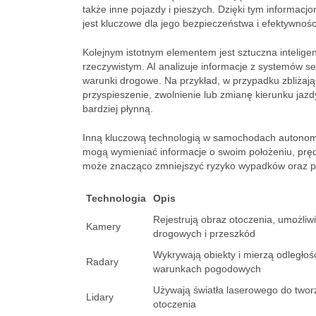
także inne pojazdy i pieszych. Dzięki tym informacj
jest kluczowe dla jego bezpieczeństwa i efektywnośc
Kolejnym istotnym elementem jest sztuczna intelige
rzeczywistym. AI analizuje informacje z systemów s
warunki drogowe. Na przykład, w przypadku zbliżaj
przyspieszenie, zwolnienie lub zmianę kierunku jazdy.
bardziej płynną.
Inną kluczową technologią w samochodach autonom
mogą wymieniać informacje o swoim położeniu, prędk
może znacząco zmniejszyć ryzyko wypadków oraz p
Technologia
Opis
Rejestrują obraz otoczenia, umożli
Kamery
drogowych i przeszkód
Wykrywają obiekty i mierzą odległoś
Radary
warunkach pogodowych
Używają światła laserowego do two
Lidary
otoczenia