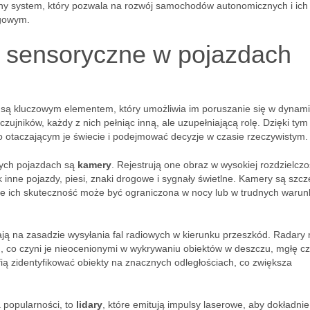
żony system, który pozwala na rozwój samochodów autonomicznych i ich
ogowym.
y sensoryczne w pojazdach
są kluczowym elementem, który umożliwia im poruszanie się w dynam
ujników, każdy z nich pełniąc inną, ale uzupełniającą rolę. Dzięki tym
 otaczającym je świecie i podejmować decyzje w czasie rzeczywistym.
ych pojazdach są
kamery
. Rejestrują one obraz w wysokiej rozdzielczo
k inne pojazdy, piesi, znaki drogowe i sygnały świetlne. Kamery są szcz
le ich skuteczność może być ograniczona w nocy lub w trudnych waru
łają na zasadzie wysyłania fal radiowych w kierunku przeszkód. Radar
 co czyni je nieocenionymi w wykrywaniu obiektów w deszczu, mgłę c
fią zidentyfikować obiekty na znacznych odległościach, co zwiększa
 popularności, to
lidary
, które emitują impulsy laserowe, aby dokładnie