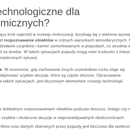
echnologiczne dla
micznych?
y krok naprzód w rozwoju motoryzacji, borykają się z wieloma wyzw
est
rozpoznawanie obiektów
w różnych warunkach atmosferycznych. 
działanie czujników i kamer zamontowanych w pojazdach, co utrudnia i
 na drodze. W takich sytuacjach pojazdy mogą mieć trudności z interp
zpiecznych sytuacji.
e
. W momencie, gdy zachowanie innych uczestników ruchu staje się
ejmować szybkie decyzje, które są często złożone. Opracowanie
w takich sytuacjach, jest kluczowym elementem rozwoju technologii
 z dokładnym rozpoznawaniem obiektów podczas deszczu, śniegu czy m
zybkie i skuteczne decyzje w nieprzewidywalnych okolicznościach.
ików oraz danych zbieranych przez pojazdy jest kluczowa dla społecz