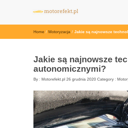
motorefekt.pl
Home
/
Motoryzacja
/
Jakie są najnowsze techn
Jakie są najnowsze te
autonomicznymi?
By :
Motorefekt.pl
26 grudnia 2020
Category :
Motor