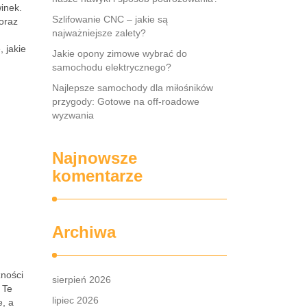
inek.
Szlifowanie CNC – jakie są
coraz
najważniejsze zalety?
 jakie
Jakie opony zimowe wybrać do
samochodu elektrycznego?
Najlepsze samochody dla miłośników
przygody: Gotowe na off-roadowe
wyzwania
Najnowsze
komentarze
Archiwa
zności
sierpień 2026
. Te
lipiec 2026
e, a