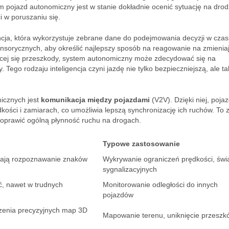
om pojazd autonomiczny jest w stanie dokładnie ocenić sytuację na drod
i w poruszaniu się.
ncja, która wykorzystuje zebrane dane do podejmowania decyzji w czas
ensorycznych, aby określić najlepszy sposób na reagowanie na zmienia
ącej się przeszkody, system autonomiczny może zdecydować się na
 Tego rodzaju inteligencja czyni jazdę nie tylko bezpieczniejszą, ale t
icznych jest
komunikacja między pojazdami
(V2V). Dzięki niej, poja
ości i zamiarach, co umożliwia lepszą synchronizację ich ruchów. To z
oprawić ogólną płynność ruchu na drogach.
Typowe zastosowanie
wiają rozpoznawanie znaków
Wykrywanie ograniczeń prędkości, świa
sygnalizacyjnych
ć, nawet w trudnych
Monitorowanie odległości do innych
pojazdów
rzenia precyzyjnych map 3D
Mapowanie terenu, uniknięcie przeszk