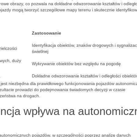
rowe obrazy, co pozwala na dokładne odwzorowanie kształtów i odległo
ojazdy mogą tworzyć szczegółowe mapy terenu i skutecznie identyfiko
Zastosowanie
Identyfikacja obiektów, znaków drogowych i sygnalizacj
ielczości
świetlnej
wych, duży
Wykrywanie obiektów bez względu na pogodę
a
Dokładne odwzorowanie kształtów i odległości obiekt
 jest niezbędna dla prawidłowego funkcjonowania pojazdów autonomic
ezultacie prowadzi do podejmowania świadomych decyzji w czasie
zeństwa na drogach.
gencja wpływa na autonomicz
 autonomicznych pojazdów, w szczególności poprzez analizę danych