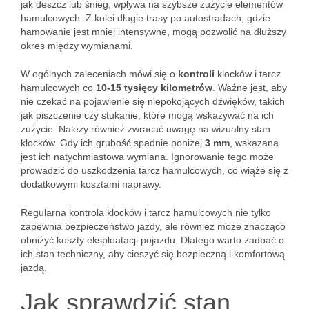
jak deszcz lub śnieg, wpływa na szybsze zużycie elementów
hamulcowych. Z kolei długie trasy po autostradach, gdzie
hamowanie jest mniej intensywne, mogą pozwolić na dłuższy
okres między wymianami.
W ogólnych zaleceniach mówi się o
kontroli
klocków i tarcz
hamulcowych co
10-15 tysięcy kilometrów
. Ważne jest, aby
nie czekać na pojawienie się niepokojących dźwięków, takich
jak piszczenie czy stukanie, które mogą wskazywać na ich
zużycie. Należy również zwracać uwagę na wizualny stan
klocków. Gdy ich grubość spadnie poniżej
3 mm
, wskazana
jest ich natychmiastowa wymiana. Ignorowanie tego może
prowadzić do uszkodzenia tarcz hamulcowych, co wiąże się z
dodatkowymi kosztami naprawy.
Regularna kontrola klocków i tarcz hamulcowych nie tylko
zapewnia bezpieczeństwo jazdy, ale również może znacząco
obniżyć koszty eksploatacji pojazdu. Dlatego warto zadbać o
ich stan techniczny, aby cieszyć się bezpieczną i komfortową
jazdą.
Jak sprawdzić stan