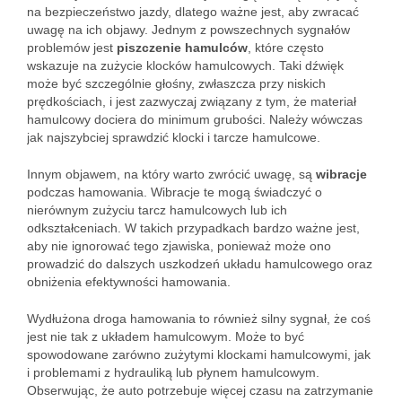
na bezpieczeństwo jazdy, dlatego ważne jest, aby zwracać
uwagę na ich objawy. Jednym z powszechnych sygnałów
problemów jest
piszczenie hamulców
, które często
wskazuje na zużycie klocków hamulcowych. Taki dźwięk
może być szczególnie głośny, zwłaszcza przy niskich
prędkościach, i jest zazwyczaj związany z tym, że materiał
hamulcowy dociera do minimum grubości. Należy wówczas
jak najszybciej sprawdzić klocki i tarcze hamulcowe.
Innym objawem, na który warto zwrócić uwagę, są
wibracje
podczas hamowania. Wibracje te mogą świadczyć o
nierównym zużyciu tarcz hamulcowych lub ich
odkształceniach. W takich przypadkach bardzo ważne jest,
aby nie ignorować tego zjawiska, ponieważ może ono
prowadzić do dalszych uszkodzeń układu hamulcowego oraz
obniżenia efektywności hamowania.
Wydłużona droga hamowania to również silny sygnał, że coś
jest nie tak z układem hamulcowym. Może to być
spowodowane zarówno zużytymi klockami hamulcowymi, jak
i problemami z hydrauliką lub płynem hamulcowym.
Obserwując, że auto potrzebuje więcej czasu na zatrzymanie