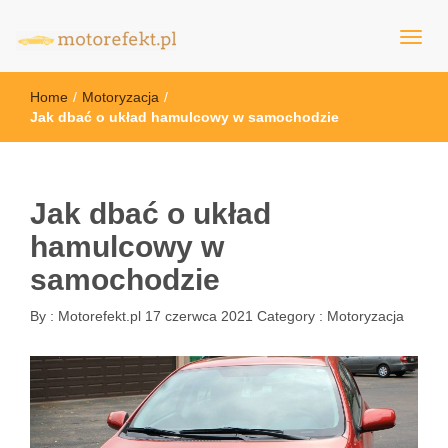
motorefekt.pl
Home
/
Motoryzacja
/
Jak dbać o układ hamulcowy w samochodzie
Jak dbać o układ
hamulcowy w
samochodzie
By :
Motorefekt.pl
17 czerwca 2021
Category :
Motoryzacja