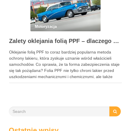
Motoryzacja
Zalety oklejania folią PPF – dlaczego warto zainwestować w ochronę lakieru?
Oklejanie folią PPF to coraz bardziej popularna metoda
ochrony lakieru, która zyskuje uznanie wśród właścicieli
samochodów. Co sprawia, że ta forma zabezpieczenia staje
się tak pożądana? Folia PPF nie tylko chroni lakier przed
uszkodzeniami mechanicznymi i chemicznymi, ale także
zachowuje estetykę pojazdu przez wiele lat. Dzięki swoim
właściwościom hydrofobowym ułatwia …
Ostatnie wpisy