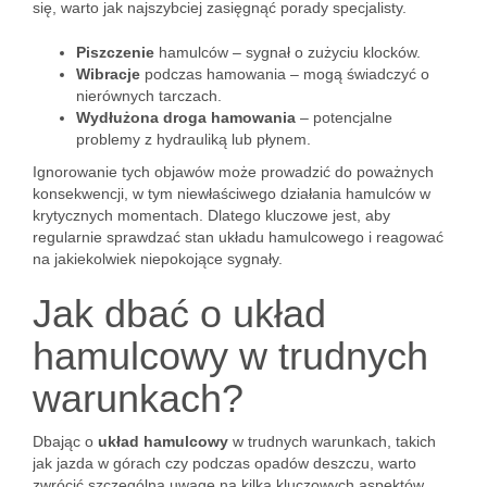
się, warto jak najszybciej zasięgnąć porady specjalisty.
Piszczenie
hamulców – sygnał o zużyciu klocków.
Wibracje
podczas hamowania – mogą świadczyć o
nierównych tarczach.
Wydłużona droga hamowania
– potencjalne
problemy z hydrauliką lub płynem.
Ignorowanie tych objawów może prowadzić do poważnych
konsekwencji, w tym niewłaściwego działania hamulców w
krytycznych momentach. Dlatego kluczowe jest, aby
regularnie sprawdzać stan układu hamulcowego i reagować
na jakiekolwiek niepokojące sygnały.
Jak dbać o układ
hamulcowy w trudnych
warunkach?
Dbając o
układ hamulcowy
w trudnych warunkach, takich
jak jazda w górach czy podczas opadów deszczu, warto
zwrócić szczególną uwagę na kilka kluczowych aspektów,