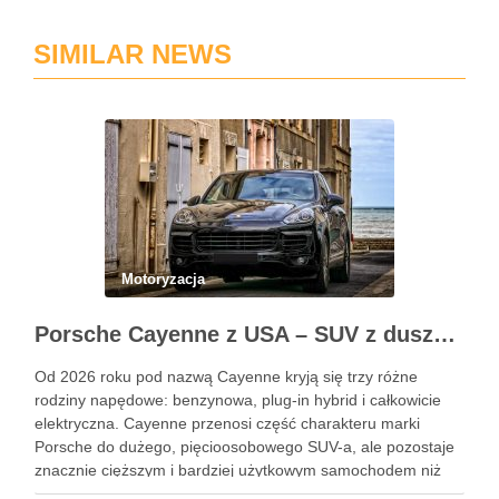
SIMILAR NEWS
Motoryzacja
Porsche Cayenne z USA – SUV z duszą 911
Od 2026 roku pod nazwą Cayenne kryją się trzy różne
rodziny napędowe: benzynowa, plug-in hybrid i całkowicie
elektryczna. Cayenne przenosi część charakteru marki
Porsche do dużego, pięcioosobowego SUV-a, ale pozostaje
znacznie cięższym i bardziej użytkowym samochodem niż
911. Podobne wpisy Jak rozpoznać objawy uszkodzonego