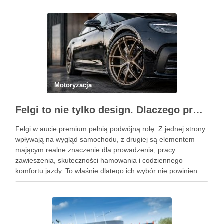
reduktora LPG? Ile kosztuje automatyczna skrzynia …
Motoryzacja
Felgi to nie tylko design. Dlaczego profesjonalny dobór jest ważniejszy niż niska cena na aukcji?
Felgi w aucie premium pełnią podwójną rolę. Z jednej strony
wpływają na wygląd samochodu, z drugiej są elementem
mającym realne znaczenie dla prowadzenia, pracy
zawieszenia, skuteczności hamowania i codziennego
komfortu jazdy. To właśnie dlatego ich wybór nie powinien
sprowadzać się wyłącznie do wzoru, koloru albo okazji
cenowej znalezionej w serwisie …