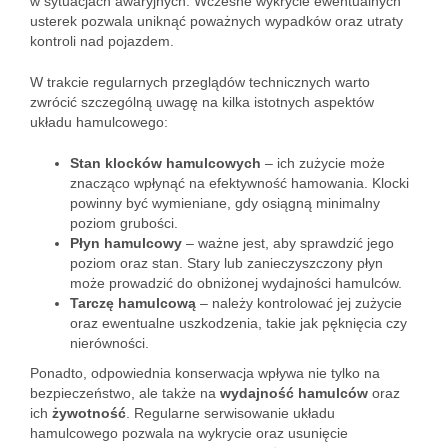
w sytuacjach awaryjnych. Wczesne wykrycie ewentualnych
usterek pozwala uniknąć poważnych wypadków oraz utraty
kontroli nad pojazdem.
W trakcie regularnych przeglądów technicznych warto
zwrócić szczególną uwagę na kilka istotnych aspektów
układu hamulcowego:
Stan klocków hamulcowych
– ich zużycie może
znacząco wpłynąć na efektywność hamowania. Klocki
powinny być wymieniane, gdy osiągną minimalny
poziom grubości.
Płyn hamulcowy
– ważne jest, aby sprawdzić jego
poziom oraz stan. Stary lub zanieczyszczony płyn
może prowadzić do obniżonej wydajności hamulców.
Tarczę hamulcową
– należy kontrolować jej zużycie
oraz ewentualne uszkodzenia, takie jak pęknięcia czy
nierówności.
Ponadto, odpowiednia konserwacja wpływa nie tylko na
bezpieczeństwo, ale także na
wydajność hamulców
oraz
ich
żywotność
. Regularne serwisowanie układu
hamulcowego pozwala na wykrycie oraz usunięcie