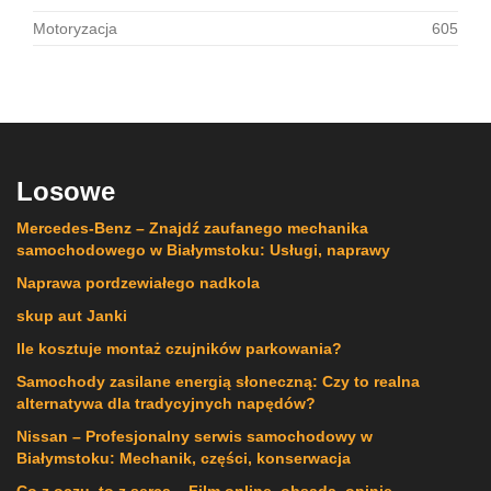
Motoryzacja
605
Losowe
Mercedes-Benz – Znajdź zaufanego mechanika
samochodowego w Białymstoku: Usługi, naprawy
Naprawa pordzewiałego nadkola
skup aut Janki
Ile kosztuje montaż czujników parkowania?
Samochody zasilane energią słoneczną: Czy to realna
alternatywa dla tradycyjnych napędów?
Nissan – Profesjonalny serwis samochodowy w
Białymstoku: Mechanik, części, konserwacja