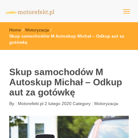
motorefekt.pl
Home
/
Motoryzacja
/
Skup samochodów M Autoskup Michał – Odkup aut za
gotówkę
Skup samochodów M
Autoskup Michał – Odkup
aut za gotówkę
By :
Motorefekt.pl
2 lutego 2020
Category :
Motoryzacja