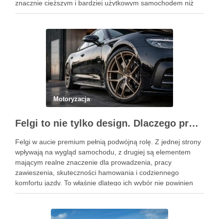
znacznie cięższym i bardziej użytkowym samochodem niż
911. Podobne wpisy Jak rozpoznać objawy uszkodzonego
reduktora LPG? Ile kosztuje automatyczna skrzynia …
Motoryzacja
Felgi to nie tylko design. Dlaczego profesjonalny dobór jest ważniejszy niż niska cena na aukcji?
Felgi w aucie premium pełnią podwójną rolę. Z jednej strony
wpływają na wygląd samochodu, z drugiej są elementem
mającym realne znaczenie dla prowadzenia, pracy
zawieszenia, skuteczności hamowania i codziennego
komfortu jazdy. To właśnie dlatego ich wybór nie powinien
sprowadzać się wyłącznie do wzoru, koloru albo okazji
cenowej znalezionej w serwisie …