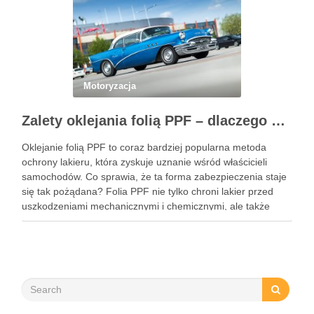
Motoryzacja
Zalety oklejania folią PPF – dlaczego warto zainwestować w ochronę lakieru?
Oklejanie folią PPF to coraz bardziej popularna metoda
ochrony lakieru, która zyskuje uznanie wśród właścicieli
samochodów. Co sprawia, że ta forma zabezpieczenia staje
się tak pożądana? Folia PPF nie tylko chroni lakier przed
uszkodzeniami mechanicznymi i chemicznymi, ale także
zachowuje estetykę pojazdu przez wiele lat. Dzięki swoim
właściwościom hydrofobowym ułatwia …