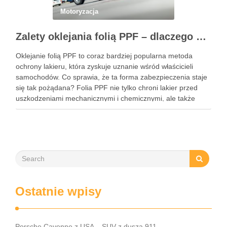
Motoryzacja
Zalety oklejania folią PPF – dlaczego warto zainwestować w ochronę lakieru?
Oklejanie folią PPF to coraz bardziej popularna metoda
ochrony lakieru, która zyskuje uznanie wśród właścicieli
samochodów. Co sprawia, że ta forma zabezpieczenia staje
się tak pożądana? Folia PPF nie tylko chroni lakier przed
uszkodzeniami mechanicznymi i chemicznymi, ale także
zachowuje estetykę pojazdu przez wiele lat. Dzięki swoim
właściwościom hydrofobowym ułatwia …
Ostatnie wpisy
Porsche Cayenne z USA – SUV z duszą 911