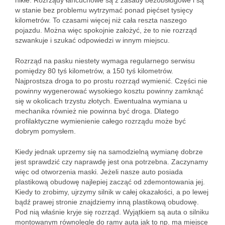
nikłe. Rozrządy łańcuchowe są z zasady bezobsługowe i są
w stanie bez problemu wytrzymać ponad pięćset tysięcy
kilometrów. To czasami więcej niż cała reszta naszego
pojazdu. Można więc spokojnie założyć, że to nie rozrząd
szwankuje i szukać odpowiedzi w innym miejscu.
Rozrząd na pasku niestety wymaga regularnego serwisu
pomiędzy 80 tyś kilometrów, a 150 tyś kilometrów.
Najprostsza droga to po prostu rozrząd wymienić. Części nie
powinny wygenerować wysokiego kosztu powinny zamknąć
się w okolicach trzystu złotych. Ewentualna wymiana u
mechanika również nie powinna być droga. Dlatego
profilaktyczne wymienienie całego rozrządu może być
dobrym pomysłem.
Kiedy jednak uprzemy się na samodzielną wymianę dobrze
jest sprawdzić czy naprawdę jest ona potrzebna. Zaczynamy
więc od otworzenia maski. Jeżeli nasze auto posiada
plastikową obudowę najlepiej zacząć od zdemontowania jej.
Kiedy to zrobimy, ujrzymy silnik w całej okazałości, a po lewej
bądź prawej stronie znajdziemy inną plastikową obudowę.
Pod nią właśnie kryje się rozrząd. Wyjątkiem są auta o silniku
montowanym równolegle do ramy auta jak to np. ma miejsce