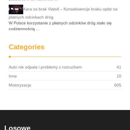
Kara za brak Viatoll – Konsekwencje braku opłat na
płatnych odcinkach dróg
W Polsce korzystanie z płatnych odcinków dróg stało się
codziennością …
Categories
Auto nie odpala i problemy z rozruchem
41
Inne
10
Motoryzacja
605
Losowe