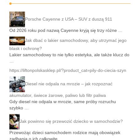
Porsche Cayenne z USA – SUV z duszą 911
Od 2026 roku pod nazwą Cayenne kryją się trzy różne …
Jak dbać o lakier samochodowy, aby utrzymać jego
blask i ochronę?
Lakier samochodowy to nie tylko estetyka, ale także klucz do
…
https://liftonpolskasklep.pl/?product_cat=pily-do-ciecia-szyn
Diesel nie odpala na mrozie – jak rozpoznać
akumulator, świece żarowe, paliwo lub filtr paliwa
Gdy diesel nie odpala w mrozie, same próby rozruchu
szybko …
Jak powinno się przewozić dziecko w samochodzie?
Przewożąc dzieci samochodem rodzice mają obowiązek
zadbania o ich całkowite …