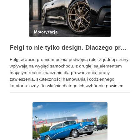
Motoryzacja
Felgi to nie tylko design. Dlaczego profesjonalny dobór jest ważniejszy niż niska cena na aukcji?
Felgi w aucie premium pełnią podwójną rolę. Z jednej strony
wpływają na wygląd samochodu, z drugiej są elementem
mającym realne znaczenie dla prowadzenia, pracy
zawieszenia, skuteczności hamowania i codziennego
komfortu jazdy. To właśnie dlatego ich wybór nie powinien
sprowadzać się wyłącznie do wzoru, koloru albo okazji
cenowej znalezionej w serwisie …