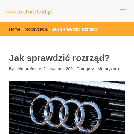
motorefekt.pl
Home
/
Motoryzacja
/
Jak sprawdzić rozrząd?
Jak sprawdzić rozrząd?
By :
Motorefekt.pl
21 kwietnia 2021
Category :
Motoryzacja