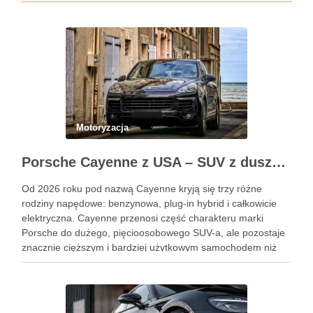
Motoryzacja
Porsche Cayenne z USA – SUV z duszą 911
Od 2026 roku pod nazwą Cayenne kryją się trzy różne
rodziny napędowe: benzynowa, plug-in hybrid i całkowicie
elektryczna. Cayenne przenosi część charakteru marki
Porsche do dużego, pięcioosobowego SUV-a, ale pozostaje
znacznie cięższym i bardziej użytkowym samochodem niż
911. Podobne wpisy Jak rozpoznać objawy uszkodzonego
reduktora LPG? Ile kosztuje automatyczna skrzynia …