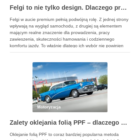
Felgi to nie tylko design. Dlaczego profesjonalny dobór jest ważniejszy niż niska cena na aukcji?
Felgi w aucie premium pełnią podwójną rolę. Z jednej strony
wpływają na wygląd samochodu, z drugiej są elementem
mającym realne znaczenie dla prowadzenia, pracy
zawieszenia, skuteczności hamowania i codziennego
komfortu jazdy. To właśnie dlatego ich wybór nie powinien
sprowadzać się wyłącznie do wzoru, koloru albo okazji
cenowej znalezionej w serwisie …
Motoryzacja
Zalety oklejania folią PPF – dlaczego warto zainwestować w ochronę lakieru?
Oklejanie folią PPF to coraz bardziej popularna metoda