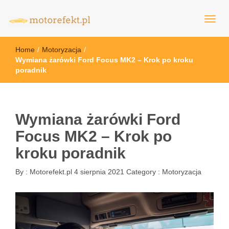
motorefekt.pl
Home
/
Motoryzacja
/
Wymiana żarówki Ford Focus MK2 – Krok po kroku
poradnik
Wymiana żarówki Ford
Focus MK2 – Krok po
kroku poradnik
By :
Motorefekt.pl
4 sierpnia 2021
Category :
Motoryzacja