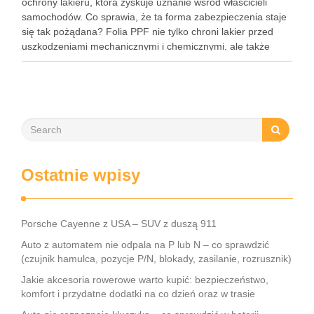
ochrony lakieru, która zyskuje uznanie wśród właścicieli
samochodów. Co sprawia, że ta forma zabezpieczenia staje
się tak pożądana? Folia PPF nie tylko chroni lakier przed
uszkodzeniami mechanicznymi i chemicznymi, ale także
zachowuje estetykę pojazdu przez wiele lat. Dzięki swoim
właściwościom hydrofobowym ułatwia …
Ostatnie wpisy
Porsche Cayenne z USA – SUV z duszą 911
Auto z automatem nie odpala na P lub N – co sprawdzić
(czujnik hamulca, pozycje P/N, blokady, zasilanie, rozrusznik)
Jakie akcesoria rowerowe warto kupić: bezpieczeństwo,
komfort i przydatne dodatki na co dzień oraz w trasie