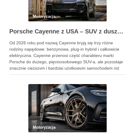
Motoryzacja
Porsche Cayenne z USA – SUV z duszą 911
Od 2026 roku pod nazwą Cayenne kryją się trzy różne
rodziny napędowe: benzynowa, plug-in hybrid i całkowicie
elektryczna. Cayenne przenosi część charakteru marki
Porsche do dużego, pięcioosobowego SUV-a, ale pozostaje
znacznie cięższym i bardziej użytkowym samochodem niż
911. Podobne wpisy Jak rozpoznać objawy uszkodzonego
reduktora LPG? Ile kosztuje automatyczna skrzynia …
Motoryzacja