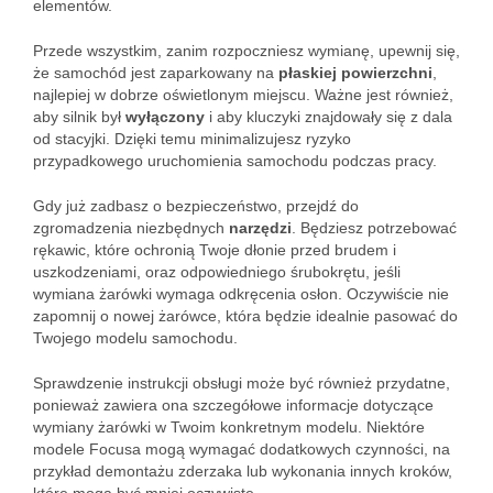
elementów.
Przede wszystkim, zanim rozpoczniesz wymianę, upewnij się,
że samochód jest zaparkowany na
płaskiej powierzchni
,
najlepiej w dobrze oświetlonym miejscu. Ważne jest również,
aby silnik był
wyłączony
i aby kluczyki znajdowały się z dala
od stacyjki. Dzięki temu minimalizujesz ryzyko
przypadkowego uruchomienia samochodu podczas pracy.
Gdy już zadbasz o bezpieczeństwo, przejdź do
zgromadzenia niezbędnych
narzędzi
. Będziesz potrzebować
rękawic, które ochronią Twoje dłonie przed brudem i
uszkodzeniami, oraz odpowiedniego śrubokrętu, jeśli
wymiana żarówki wymaga odkręcenia osłon. Oczywiście nie
zapomnij o nowej żarówce, która będzie idealnie pasować do
Twojego modelu samochodu.
Sprawdzenie instrukcji obsługi może być również przydatne,
ponieważ zawiera ona szczegółowe informacje dotyczące
wymiany żarówki w Twoim konkretnym modelu. Niektóre
modele Focusa mogą wymagać dodatkowych czynności, na
przykład demontażu zderzaka lub wykonania innych kroków,