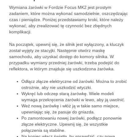
Wymiana żarówki w Fordzie Focus MK2 jest prostym
zadaniem, które można wykonać samodzielnie, oszczędzając
czas i pieniądze. Poniżej przedstawiamy kroki, które należy
wykonać, aby zrealizować tę czynność bez zbędnych
komplikacji.
Na początek, upewnij się, że silnik jest wyłączony, a kluczyk
został wyjęty ze stacyjki. Następnie otwórz maskę
samochodu, aby uzyskać dostęp do komory silnika. W
przypadku wymiany przedniej żarówki, trzeba podejść do
reflektora, w którym znajduje się uszkodzona żarówka.
Odłącz złącze elektryczne od żarówki. Można to zrobić
ostrożnie, aby nie uszkodzić wtyczki.
Wykręć lub odczep starą żarówkę. Wiele modeli
wymaga przekręcenia żarówki w lewo, aby ją uwolnić.
Weź nową żarówkę i włóż ją w takie samo miejsce,
upewniając się, że pasuje do gniazda.
Po zamontowaniu nowej żarówki, podłącz ponownie
złącze elektryczne. Upewnij się, że wszystkie
połączenia są stabilne.
Na koniec włącz światła, by sprawdzić, czy nowa