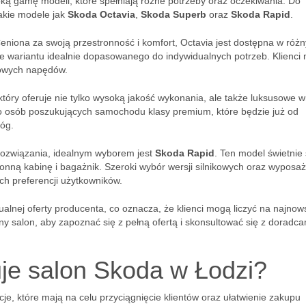
ką gamę modeli, które spełniają różne potrzeby oraz oczekiwania. Do
akie modele jak
Skoda Octavia
,
Skoda Superb
oraz
Skoda Rapid
.
Ceniona za swoją przestronność i komfort, Octavia jest dostępna w róż
e wariantu idealnie dopasowanego do indywidualnych potrzeb. Klienci
dowych napędów.
 który oferuje nie tylko wysoką jakość wykonania, ale także luksusowe w
o osób poszukujących samochodu klasy premium, które będzie już od
róg.
 rozwiązania, idealnym wyborem jest
Skoda Rapid
. Ten model świetnie 
ronną kabinę i bagażnik. Szeroki wybór wersji silnikowych oraz wyposa
ch preferencji użytkowników.
lnej oferty producenta, co oznacza, że klienci mogą liczyć na najnow
ny salon, aby zapoznać się z pełną ofertą i skonsultować się z doradca
uje salon Skoda w Łodzi?
, które mają na celu przyciągnięcie klientów oraz ułatwienie zakupu