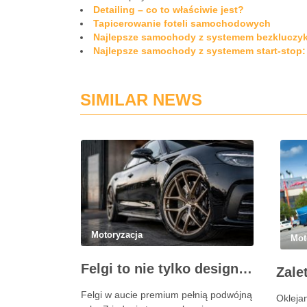
Detailing – co to właściwie jest?
Tapicerowanie foteli samochodowych
Najlepsze samochody z systemem bezkluczyk
Najlepsze samochody z systemem start-stop:
SIMILAR NEWS
Motoryzacja
Mot
Felgi to nie tylko design. Dlaczego profesjonalny dobór jest ważniejszy niż niska cena na aukcji?
Felgi w aucie premium pełnią podwójną
Oklejan