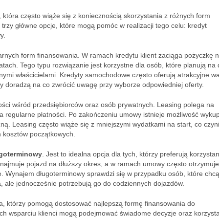
óra często wiąże się z koniecznością skorzystania z różnych form
trzy główne opcje, które mogą pomóc w realizacji tego celu: kredyt
y.
larnych form finansowania. W ramach kredytu klient zaciąga pożyczkę 
tach. Tego typu rozwiązanie jest korzystne dla osób, które planują na 
nymi właścicielami. Kredyty samochodowe często oferują atrakcyjne wa
y doradzą na co zwrócić uwagę przy wyborze odpowiedniej oferty.
ności wśród przedsiębiorców oraz osób prywatnych. Leasing polega na
 regularne płatności. Po zakończeniu umowy istnieje możliwość wyku
ną. Leasing często wiąże się z mniejszymi wydatkami na start, co czyn
ch kosztów początkowych.
goterminowy
. Jest to idealna opcja dla tych, którzy preferują korzystan
ynajmuje pojazd na dłuższy okres, a w ramach umowy często otrzymuje
ie. Wynajem długoterminowy sprawdzi się w przypadku osób, które chc
 ale jednocześnie potrzebują go do codziennych dojazdów.
da, którzy pomogą dostosować najlepszą formę finansowania do
ki ich wsparciu klienci mogą podejmować świadome decyzje oraz korzyst