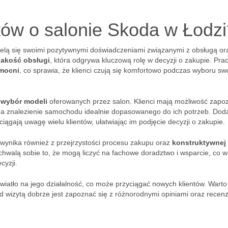
ntów o salonie Skoda w Łodz
zielą się swoimi pozytywnymi doświadczeniami związanymi z obsługą or
jakość obsługi
, która odgrywa kluczową rolę w decyzji o zakupie. Pra
omocni
, co sprawia, że klienci czują się komfortowo podczas wyboru sw
 wybór modeli
oferowanych przez salon. Klienci mają możliwość zapo
na znalezienie samochodu idealnie dopasowanego do ich potrzeb. Dod
iągają uwagę wielu klientów, ułatwiając im podjęcie decyzji o zakupie.
 wynika również z przejrzystości procesu zakupu oraz
konstruktywnej
chwalą sobie to, że mogą liczyć na fachowe doradztwo i wsparcie, co w
cyzji.
wiatło na jego działalność, co może przyciągać nowych klientów. Warto
d wizytą dobrze jest zapoznać się z różnorodnymi opiniami oraz recenz