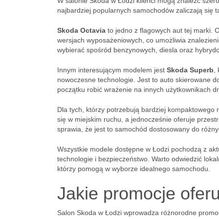
W salonie Skoda w Łodzi klienci mogą znaleźć szero
najbardziej popularnych samochodów zaliczają się t
Skoda Octavia
to jedno z flagowych aut tej marki. 
wersjach wyposażeniowych, co umożliwia znalezieni
wybierać spośród benzynowych, diesla oraz hybry
Innym interesującym modelem jest
Skoda Superb
,
nowoczesne technologie. Jest to auto skierowane d
początku robić wrażenie na innych użytkownikach d
Dla tych, którzy potrzebują bardziej kompaktowego
się w miejskim ruchu, a jednocześnie oferuje przest
sprawia, że jest to samochód dostosowany do różny
Wszystkie modele dostępne w Łodzi pochodzą z aktua
technologie i bezpieczeństwo. Warto odwiedzić lokal
którzy pomogą w wyborze idealnego samochodu.
Jakie promocje ofer
Salon Skoda w Łodzi wprowadza różnorodne promocje