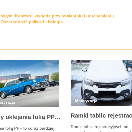
owym: Komfort i wygoda przy otwieraniu i uruchamianiu
 Oszczędność paliwa i ekologia
Motoryzacja
oryzacja
Zalety oklejania folią PPF – dlaczego warto zainwestować w ochronę lakieru?
Ramki tablic rejestracyjnych na
ie folią PPF to coraz bardziej