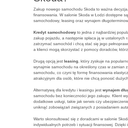
Zakup nowego samochodu Skoda to ważna decyzja, kt
finansowania. W salonie Skoda w Łodzi dostępne są 
samochodowy, leasing oraz wynajem długoterminow
Kredyt samochodowy
to jedna z najbardziej popu
zakup pojazdu, a następnie spłaca ją w ustalonych ra
zatrzymać samochód i chcą stać się jego pełnopraw
a klienci mogą skorzystać z pomocy doradców, którz
Drugą opcją jest
leasing
, który zyskuje na popular
wynajmie samochodu na określony czas w zamian za
samochodu, co czyni tę formę finansowania elastycz
atrakcyjnym dla osób, które nie chcą ponosić duży
Alternatywą dla kredytu i leasingu jest
wynajem dłu
samochodu bez konieczności jego zakupu. Klient w
dodatkowe usługi, takie jak serwis czy ubezpieczen
uniknąć zobowiązań związanych z posiadaniem auta,
Warto skonsultować się z doradcami w salonie Sko
indywidualnych potrzeb i sytuacji finansowej. Dzię