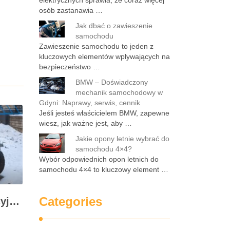
elektrycznych sprawia, że coraz więcej
osób zastanawia …
Jak dbać o zawieszenie
samochodu
Zawieszenie samochodu to jeden z
kluczowych elementów wpływających na
bezpieczeństwo …
BMW – Doświadczony
mechanik samochodowy w
Gdyni: Naprawy, serwis, cennik
Jeśli jesteś właścicielem BMW, zapewne
wiesz, jak ważne jest, aby …
Jakie opony letnie wybrać do
samochodu 4×4?
Wybór odpowiednich opon letnich do
samochodu 4×4 to kluczowy element …
Categories
Ramki tablic rejestracyjnych na zamówienie – spersonalizuj swój samochód