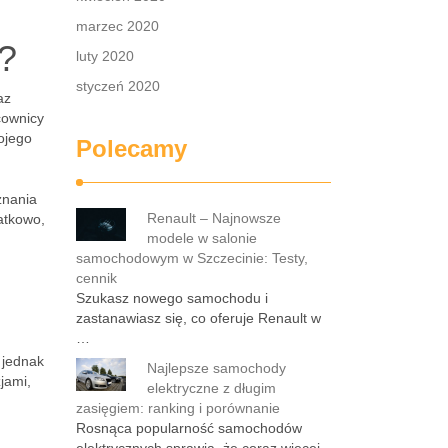
marzec 2020
i?
luty 2020
styczeń 2020
az
cownicy
ojego
Polecamy
znania
Renault – Najnowsze
atkowo,
modele w salonie
samochodowym w Szczecinie: Testy,
cennik
Szukasz nowego samochodu i
zastanawiasz się, co oferuje Renault w
…
 jednak
Najlepsze samochody
jami,
elektryczne z długim
zasięgiem: ranking i porównanie
Rosnąca popularność samochodów