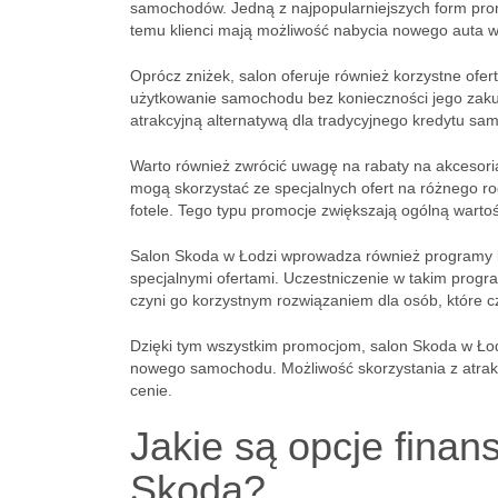
samochodów. Jedną z najpopularniejszych form prom
temu klienci mają możliwość nabycia nowego auta w 
Oprócz zniżek, salon oferuje również korzystne ofert
użytkowanie samochodu bez konieczności jego zakup
atrakcyjną alternatywą dla tradycyjnego kredytu s
Warto również zwrócić uwagę na rabaty na akcesoria
mogą skorzystać ze specjalnych ofert na różnego ro
fotele. Tego typu promocje zwiększają ogólną warto
Salon Skoda w Łodzi wprowadza również programy lo
specjalnymi ofertami. Uczestniczenie w takim prog
czyni go korzystnym rozwiązaniem dla osób, które cz
Dzięki tym wszystkim promocjom, salon Skoda w Łod
nowego samochodu. Możliwość skorzystania z atrakcy
cenie.
Jakie są opcje fin
Skoda?