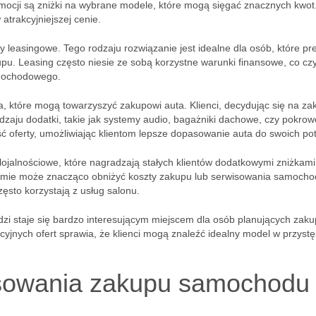
ocji są zniżki na wybrane modele, które mogą sięgać znacznych kwot.
atrakcyjniejszej cenie.
y leasingowe. Tego rodzaju rozwiązanie jest idealne dla osób, które pre
u. Leasing często niesie ze sobą korzystne warunki finansowe, co czy
amochodowego.
, które mogą towarzyszyć zakupowi auta. Klienci, decydując się na za
dzaju dodatki, takie jak systemy audio, bagażniki dachowe, czy pokro
ść oferty, umożliwiając klientom lepsze dopasowanie auta do swoich po
jalnościowe, które nagradzają stałych klientów dodatkowymi zniżkami
ramie może znacząco obniżyć koszty zakupu lub serwisowania samocho
ęsto korzystają z usług salonu.
zi staje się bardzo interesującym miejscem dla osób planujących zaku
jnych ofert sprawia, że klienci mogą znaleźć idealny model w przystę
ansowania zakupu samochodu