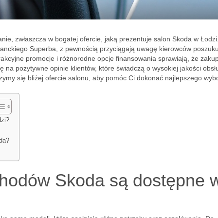
e, zwłaszcza w bogatej ofercie, jaką prezentuje salon Skoda w Łodzi
eganckiego Superba, z pewnością przyciągają uwagę kierowców poszuk
akcyjne promocje i różnorodne opcje finansowania sprawiają, że zakup
 na pozytywne opinie klientów, które świadczą o wysokiej jakości obsłu
rzymy się bliżej ofercie salonu, aby pomóc Ci dokonać najlepszego wyb
zi?
da?
hodów Skoda są dostępne 