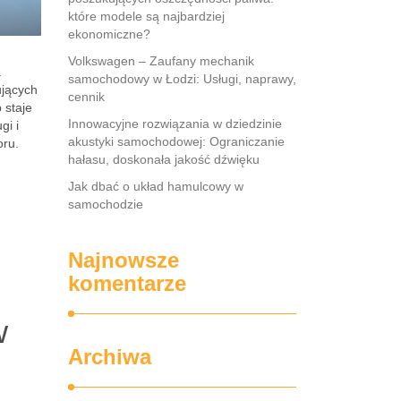
które modele są najbardziej
ekonomiczne?
Volkswagen – Zaufany mechanik
.
samochodowy w Łodzi: Usługi, naprawy,
ujących
cennik
 staje
Innowacyjne rozwiązania w dziedzinie
gi i
akustyki samochodowej: Ograniczanie
oru.
hałasu, doskonała jakość dźwięku
Jak dbać o układ hamulcowy w
samochodzie
Najnowsze
komentarze
w
Archiwa