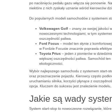
po naciśnięciu pedału gazu włącza się ponownie. Na
niektóre z nich zyskały uznanie wśród kierowców dzi
Do popularnych modeli samochodów z systemem sta
Volkswagen Golf
– znany ze swojej jakości w
nowoczesnymi technologiami, w tym systemem s
oszczędność paliwa.
Ford Focus
– model ten słynie z komfortowe
w Fordzie Focusie znacznie poprawia efektywno
Toyota Prius
– jeden z pionierów w dziedzinie
większej oszczędności paliwa. Samochód ten c
ekologiczności.
Wybór najlepszego samochodu z systemem start-stop 
oraz przeznaczenie pojazdu. Kierowcy często podk
uruchamianiu silnika, korzyści płynące z oszczędnośc
opcja. Kluczem do sukcesu jest znalezienie modelu,
Jakie są wady syste
System start-stop to nowoczesne rozwiązanie, które