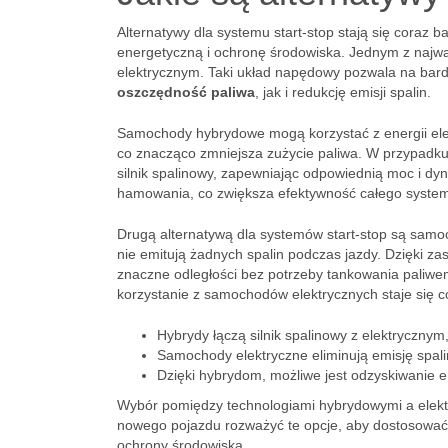
Alternatywy dla systemu start-stop stają się coraz
energetyczną i ochronę środowiska. Jednym z najważ
elektrycznym. Taki układ napędowy pozwala na bardz
oszczędność paliwa
, jak i redukcję emisji spalin.
Samochody hybrydowe mogą korzystać z energii elek
co znacząco zmniejsza zużycie paliwa. W przypadku 
silnik spalinowy, zapewniając odpowiednią moc i dy
hamowania, co zwiększa efektywność całego syste
Drugą alternatywą dla systemów start-stop są samoch
nie emitują żadnych spalin podczas jazdy. Dzięki za
znaczne odległości bez potrzeby tankowania paliwem
korzystanie z samochodów elektrycznych staje się c
Hybrydy łączą silnik spalinowy z elektrycznym
Samochody elektryczne eliminują emisję spali
Dzięki hybrydom, możliwe jest odzyskiwanie 
Wybór pomiędzy technologiami hybrydowymi a elekt
nowego pojazdu rozważyć te opcje, aby dostosować 
ochrony środowiska.