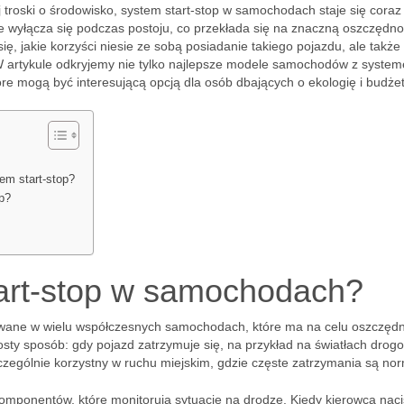
 troski o środowisko, system start-stop w samochodach staje się coraz
nie wyłącza się podczas postoju, co przekłada się na znaczną oszczędn
się, jakie korzyści niesie ze sobą posiadanie takiego pojazdu, ale także
W artykule odkryjemy nie tylko najlepsze modele samochodów z syste
tóre mogą być interesującą opcją dla osób dbających o ekologię i budżet
em start-stop?
p?
tart-stop w samochodach?
owane w wielu współczesnych samochodach, które ma na celu oszczęd
rosty sposób: gdy pojazd zatrzymuje się, na przykład na światłach drog
szczególnie korzystny w ruchu miejskim, gdzie częste zatrzymania są no
omponentów, które monitorują sytuację na drodze. Kiedy kierowca naci