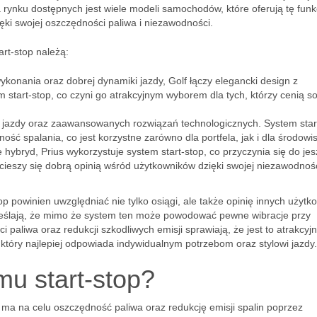
 rynku dostępnych jest wiele modeli samochodów, które oferują tę funk
ęki swojej oszczędności paliwa i niezawodności.
rt-stop należą:
ykonania oraz dobrej dynamiki jazdy, Golf łączy elegancki design z
tart-stop, co czyni go atrakcyjnym wyborem dla tych, którzy cenią s
j jazdy oraz zaawansowanych rozwiązań technologicznych. System star
ść spalania, co jest korzystne zarówno dla portfela, jak i dla środowi
 hybryd, Prius wykorzystuje system start-stop, co przyczynia się do je
ieszy się dobrą opinią wśród użytkowników dzięki swojej niezawodnośc
powinien uwzględniać nie tylko osiągi, ale także opinię innych użytk
reślają, że mimo że system ten może powodować pewne wibracje przy
i paliwa oraz redukcji szkodliwych emisji sprawiają, że jest to atrakcyj
 który najlepiej odpowiada indywidualnym potrzebom oraz stylowi jazdy.
mu start-stop?
 ma na celu oszczędność paliwa oraz redukcję emisji spalin poprzez