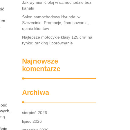
Jak wymienić olej w samochodzie bez
kanału
ość
Salon samochodowy Hyundai w
mem
Szczecinie: Promocje, finansowanie,
.
opinie klientów
Najlepsze motocykle klasy 125 cm³ na
rynku: ranking i porównanie
Najnowsze
komentarze
Archiwa
ność
owych,
sierpień 2026
rmą.
lipiec 2026
śnie