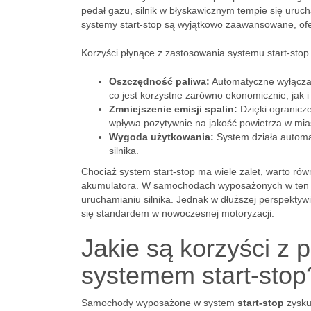
pedał gazu, silnik w błyskawicznym tempie się uruc
systemy start-stop są wyjątkowo zaawansowane, ofe
Korzyści płynące z zastosowania systemu start-stop 
Oszczędność paliwa:
Automatyczne wyłączani
co jest korzystne zarówno ekonomicznie, jak i
Zmniejszenie emisji spalin:
Dzięki ogranicze
wpływa pozytywnie na jakość powietrza w mia
Wygoda użytkowania:
System działa automa
silnika.
Chociaż system start-stop ma wiele zalet, warto rów
akumulatora. W samochodach wyposażonych w ten sy
uruchamianiu silnika. Jednak w dłuższej perspektywi
się standardem w nowoczesnej motoryzacji.
Jakie są korzyści z
systemem start-stop
Samochody wyposażone w system
start-stop
zysku