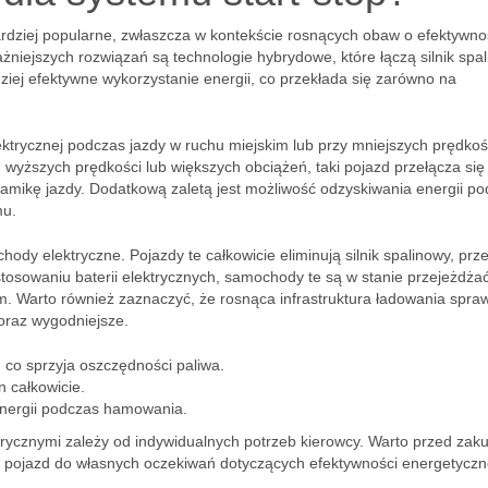
 bardziej popularne, zwłaszcza w kontekście rosnących obaw o efektywn
niejszych rozwiązań są technologie hybrydowe, które łączą silnik spa
iej efektywne wykorzystanie energii, co przekłada się zarówno na
trycznej podczas jazdy w ruchu miejskim lub przy mniejszych prędkoś
wyższych prędkości lub większych obciążeń, taki pojazd przełącza się
namikę jazdy. Dodatkową zaletą jest możliwość odzyskiwania energii p
mu.
ody elektryczne. Pojazdy te całkowicie eliminują silnik spalinowy, prz
stosowaniu baterii elektrycznych, samochody te są w stanie przejeżdża
. Warto również zaznaczyć, że rosnąca infrastruktura ładowania spraw
oraz wygodniejsze.
, co sprzyja oszczędności paliwa.
n całkowicie.
energii podczas hamowania.
rycznymi zależy od indywidualnych potrzeb kierowcy. Warto przed za
pojazd do własnych oczekiwań dotyczących efektywności energetyczne