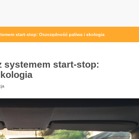
temem start-stop: Oszczędność paliwa i ekologia
 systemem start-stop:
kologia
ja