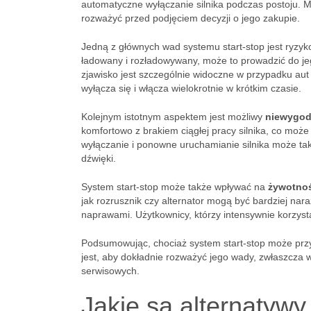
automatyczne wyłączanie silnika podczas postoju. M
rozważyć przed podjęciem decyzji o jego zakupie.
Jedną z głównych wad systemu start-stop jest ryzy
ładowany i rozładowywany, może to prowadzić do jeg
zjawisko jest szczególnie widoczne w przypadku aut
wyłącza się i włącza wielokrotnie w krótkim czasie.
Kolejnym istotnym aspektem jest możliwy
niewygod
komfortowo z brakiem ciągłej pracy silnika, co może 
wyłączanie i ponowne uruchamianie silnika może ta
dźwięki.
System start-stop może także wpływać na
żywotno
jak rozrusznik czy alternator mogą być bardziej na
naprawami. Użytkownicy, którzy intensywnie korzyst
Podsumowując, chociaż system start-stop może przy
jest, aby dokładnie rozważyć jego wady, zwłaszcza 
serwisowych.
Jakie są alternatywy