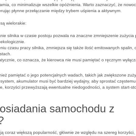
hamia, co minimalizuje wszelkie opóźnienia. Warto zaznaczyć, że nowo
rując płynne przełączanie między trybem uśpienia a aktywnym.
są wielorakie:
e silnika w czasie postoju pozwala na znaczne zmniejszenie zużycia 
 ekologicznie.
niu czasu pracy silnika, zmniejsza się także ilość emitowanych spalin, 
stach.
tycznie, co oznacza, że kierowca nie musi pamiętać o ręcznym wyłącz
nież pamiętać o jego potencjalnych wadach, takich jak zwiększone zuży
stem, akumulator musi być bardziej wydajny, aby sprostać częstemu
e, korzyści przewyższają ewentualne niedogodności, a system start-sto
 posiadania samochodu z
?
ją coraz większą popularność, głównie ze względu na szereg korzyści, 