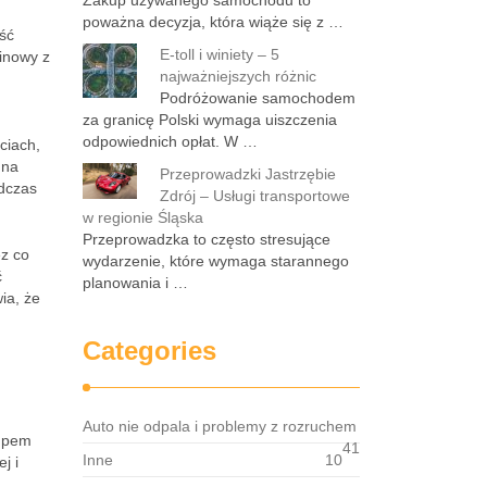
Zakup używanego samochodu to
poważna decyzja, która wiąże się z …
ość
E-toll i winiety – 5
linowy z
najważniejszych różnic
Podróżowanie samochodem
za granicę Polski wymaga uiszczenia
odpowiednich opłat. W …
ciach,
 na
Przeprowadzki Jastrzębie
odczas
Zdrój – Usługi transportowe
w regionie Śląska
Przeprowadzka to często stresujące
ez co
wydarzenie, które wymaga starannego
ć
planowania i …
ia, że
Categories
Auto nie odpala i problemy z rozruchem
kupem
41
Inne
10
j i