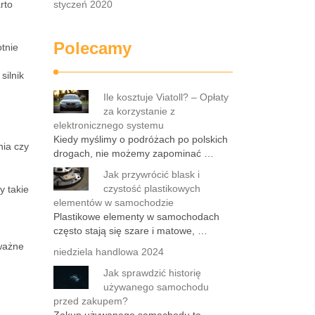
rto
styczeń 2020
Polecamy
otnie
silnik
Ile kosztuje Viatoll? – Opłaty
za korzystanie z
elektronicznego systemu
Kiedy myślimy o podróżach po polskich
nia czy
drogach, nie możemy zapominać …
Jak przywrócić blask i
czystość plastikowych
y takie
elementów w samochodzie
Plastikowe elementy w samochodach
często stają się szare i matowe, …
 ważne
niedziela handlowa 2024
Jak sprawdzić historię
używanego samochodu
przed zakupem?