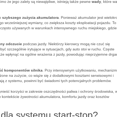
imo że jego zalety są niewątpliwe, istnieją także pewne
wady
, które wa
ko
szybszego zużycia akumulatora
. Ponieważ akumulator jest wielokr
o wcześniejszej wymiany, co zwiększa koszty eksploatacji pojazdu. To
 często używanych w warunkach intensywnego ruchu miejskiego, gdzie 
ny odczucie
podczas jazdy. Niektórzy kierowcy mogą nie czuć się
być szczególnie irytujące w sytuacjach, gdy auto stoi w ruchu. Częste
kże wpłynąć na ogólne wrażenia z jazdy, powodując nieprzyjemne drga
ść komponentów silnika
. Przy intensywnym użytkowaniu, mechanizm
rażone na zużycie, co wiąże się z dodatkowymi kosztami serwisowymi i
ają z systemu, powinni być świadomi tych potencjalnych problemów.
nieść korzyści w zakresie oszczędności paliwa i ochrony środowiska,
w kontekście żywotności akumulatora, komfortu jazdy oraz kosztów
 dla systemu start-stop?