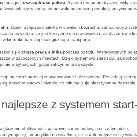
iązania jest
oszczędność paliwa
. System ten automatycznie wyłącza s
a światłach czy w korku, co pozwala na znaczną redukcję zużycia pali
palin
. Dzięki wyłączaniu silnika w chwilach bezruchu, samochody z sy
czenia powietrza, co jest korzystne dla środowiska oraz dla zdrowia lud
i w kierunku bardziej ekologicznego transportu.
eszyć się
cichszą pracą silnika
podczas postoju. W tradycyjnych poja
łaszcza w zatłoczonych miastach. Dzięki systemowi start-stop, samochód
ólnie w sytuacjach, gdzie zatrzymania są częste.
-stop są coraz bardziej zaawansowane i niezawodne. Posiadają szereg
 się natychmiastowo i płynnie, co minimalizuje nieprzyjemne doznania 
najlepsze z systemem start
 zwiększenie efektywności paliwowej samochodów, a co za tym idzie,
zatrzymuje się, na przykład na światłach, silnik automatycznie się wyłąc