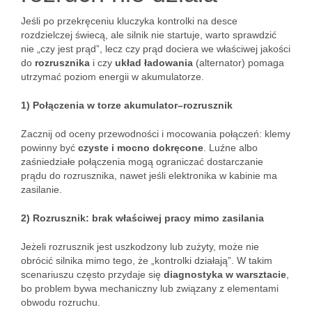
Jeśli po przekręceniu kluczyka kontrolki na desce
rozdzielczej świecą, ale silnik nie startuje, warto sprawdzić
nie „czy jest prąd”, lecz czy prąd dociera we właściwej jakości
do
rozrusznika
i czy
układ ładowania
(alternator) pomaga
utrzymać poziom energii w akumulatorze.
1) Połączenia w torze akumulator–rozrusznik
Zacznij od oceny przewodności i mocowania połączeń: klemy
powinny być
czyste i mocno dokręcone
. Luźne albo
zaśniedziałe połączenia mogą ograniczać dostarczanie
prądu do rozrusznika, nawet jeśli elektronika w kabinie ma
zasilanie.
2) Rozrusznik: brak właściwej pracy mimo zasilania
Jeżeli rozrusznik jest uszkodzony lub zużyty, może nie
obrócić silnika mimo tego, że „kontrolki działają”. W takim
scenariuszu często przydaje się
diagnostyka w warsztacie
,
bo problem bywa mechaniczny lub związany z elementami
obwodu rozruchu.