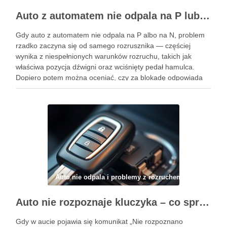
Auto z automatem nie odpala na P lub N – co sprawdzić (czujnik hamulca, pozycje P/N, blokady, zasilanie, rozrusznik)
Gdy auto z automatem nie odpala na P albo na N, problem
rzadko zaczyna się od samego rozrusznika — częściej
wynika z niespełnionych warunków rozruchu, takich jak
właściwa pozycja dźwigni oraz wciśnięty pedał hamulca.
Dopiero potem można oceniać, czy za blokadę odpowiada
sygnał „widoczny” dla sterownika, czy też zasilanie jest …
Auto nie odpala i problemy z rozruchem
Auto nie rozpoznaje kluczyka – co sprawdzić w baterii, transponderze, stacyjce i systemie bezkluczykowym
Gdy w aucie pojawia się komunikat „Nie rozpoznano