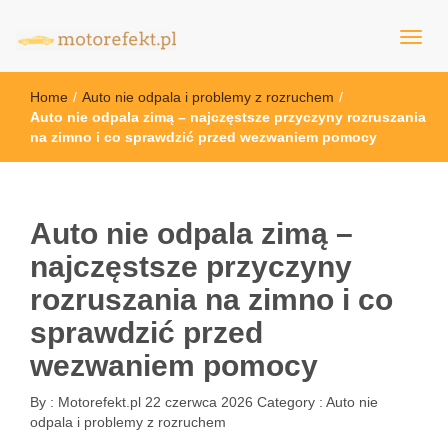
motorefekt.pl
Home
/
Auto nie odpala i problemy z rozruchem
/
Auto nie odpala zimą – najczęstsze przyczyny rozruszania
na zimno i co sprawdzić przed wezwaniem pomocy
Auto nie odpala zimą –
najczęstsze przyczyny
rozruszania na zimno i co
sprawdzić przed
wezwaniem pomocy
By :
Motorefekt.pl
22 czerwca 2026
Category :
Auto nie
odpala i problemy z rozruchem