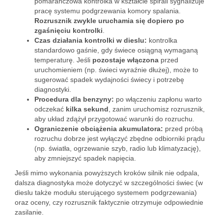
pomarańczowa kontrolka w kształcie spirali sygnalizuje
pracę systemu podgrzewania komory spalania.
Rozrusznik zwykle uruchamia się dopiero po
zgaśnięciu kontrolki
.
Czas działania kontrolki w dieslu:
kontrolka
standardowo gaśnie, gdy świece osiągną wymaganą
temperaturę. Jeśli
pozostaje włączona
przed
uruchomieniem (np. świeci wyraźnie dłużej), może to
sugerować spadek wydajności świecy i potrzebę
diagnostyki.
Procedura dla benzyny:
po włączeniu zapłonu warto
odczekać
kilka sekund
, zanim uruchomisz rozrusznik,
aby układ zdążył przygotować warunki do rozruchu.
Ograniczenie obciążenia akumulatora:
przed próbą
rozruchu dobrze jest wyłączyć zbędne odbiorniki prądu
(np. światła, ogrzewanie szyb, radio lub klimatyzację),
aby zmniejszyć spadek napięcia.
Jeśli mimo wykonania powyższych kroków silnik nie odpala,
dalsza diagnostyka może dotyczyć w szczególności świec (w
dieslu także modułu sterującego systemem podgrzewania)
oraz oceny, czy rozrusznik faktycznie otrzymuje odpowiednie
zasilanie.