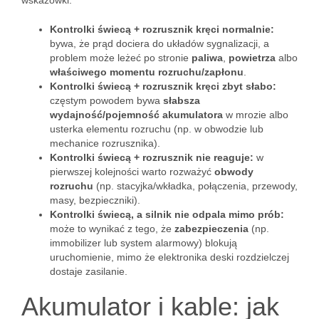
wskazówki.
Kontrolki świecą + rozrusznik kręci normalnie:
bywa, że prąd dociera do układów sygnalizacji, a
problem może leżeć po stronie
paliwa
,
powietrza
albo
właściwego momentu rozruchu/zapłonu
.
Kontrolki świecą + rozrusznik kręci zbyt słabo:
częstym powodem bywa
słabsza
wydajność/pojemność akumulatora
w mrozie albo
usterka elementu rozruchu (np. w obwodzie lub
mechanice rozrusznika).
Kontrolki świecą + rozrusznik nie reaguje:
w
pierwszej kolejności warto rozważyć
obwody
rozruchu
(np. stacyjka/wkładka, połączenia, przewody,
masy, bezpieczniki).
Kontrolki świecą, a silnik nie odpala mimo prób:
może to wynikać z tego, że
zabezpieczenia
(np.
immobilizer lub system alarmowy) blokują
uruchomienie, mimo że elektronika deski rozdzielczej
dostaje zasilanie.
Akumulator i kable: jak