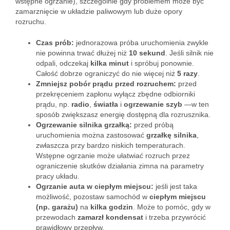
wstępne ogrzanie), szczególnie gdy problemem może być
zamarznięcie w układzie paliwowym lub duże opory
rozruchu.
Czas prób:
jednorazowa próba uruchomienia zwykle
nie powinna trwać dłużej niż
10 sekund
. Jeśli silnik nie
odpali, odczekaj
kilka minut
i spróbuj ponownie.
Całość dobrze ograniczyć do nie więcej niż
5 razy
.
Zmniejsz pobór prądu przed rozruchem:
przed
przekręceniem zapłonu wyłącz zbędne odbiorniki
prądu, np.
radio
,
światła
i
ogrzewanie szyb
—w ten
sposób zwiększasz energię dostępną dla rozrusznika.
Ogrzewanie silnika grzałką:
przed próbą
uruchomienia można zastosować
grzałkę silnika
,
zwłaszcza przy bardzo niskich temperaturach.
Wstępne ogrzanie może ułatwiać rozruch przez
ograniczenie skutków działania zimna na parametry
pracy układu.
Ogrzanie auta w ciepłym miejscu:
jeśli jest taka
możliwość, pozostaw samochód w
ciepłym miejscu
(np. garażu)
na
kilka godzin
. Może to pomóc, gdy w
przewodach
zamarzł kondensat
i trzeba przywrócić
prawidłowy przepływ.