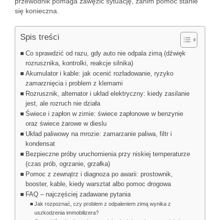
przewodnik pomaga zawęzić sytuację, zanim pomoc stanie
się konieczna.
Spis treści
Co sprawdzić od razu, gdy auto nie odpala zimą (dźwięk
rozrusznika, kontrolki, reakcje silnika)
Akumulator i kable: jak ocenić rozładowanie, ryzyko
zamarznięcia i problem z klemami
Rozrusznik, alternator i układ elektryczny: kiedy zasilanie
jest, ale rozruch nie działa
Świece i zapłon w zimie: świece zapłonowe w benzynie
oraz świece żarowe w dieslu
Układ paliwowy na mrozie: zamarzanie paliwa, filtr i
kondensat
Bezpieczne próby uruchomienia przy niskiej temperaturze
(czas prób, ogrzanie, grzałka)
Pomoc z zewnątrz i diagnoza po awarii: prostownik,
booster, kable, kiedy warsztat albo pomoc drogowa
FAQ – najczęściej zadawane pytania
Jak rozpoznać, czy problem z odpaleniem zimą wynika z
uszkodzenia immobilizera?