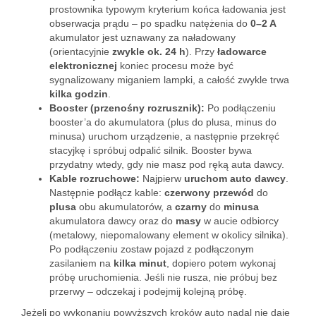
prostownika typowym kryterium końca ładowania jest
obserwacja prądu – po spadku natężenia do
0–2 A
akumulator jest uznawany za naładowany
(orientacyjnie
zwykle ok. 24 h
). Przy
ładowarce
elektronicznej
koniec procesu może być
sygnalizowany miganiem lampki, a całość zwykle trwa
kilka godzin
.
Booster (przenośny rozrusznik):
Po podłączeniu
booster’a do akumulatora (plus do plusa, minus do
minusa) uruchom urządzenie, a następnie przekręć
stacyjkę i spróbuj odpalić silnik. Booster bywa
przydatny wtedy, gdy nie masz pod ręką auta dawcy.
Kable rozruchowe:
Najpierw
uruchom auto dawcy
.
Następnie podłącz kable:
czerwony przewód
do
plusa
obu akumulatorów, a
czarny
do
minusa
akumulatora dawcy oraz do
masy
w aucie odbiorcy
(metalowy, niepomalowany element w okolicy silnika).
Po podłączeniu zostaw pojazd z podłączonym
zasilaniem na
kilka minut
, dopiero potem wykonaj
próbę uruchomienia. Jeśli nie rusza, nie próbuj bez
przerwy – odczekaj i podejmij kolejną próbę.
Jeżeli po wykonaniu powyższych kroków auto nadal nie daje