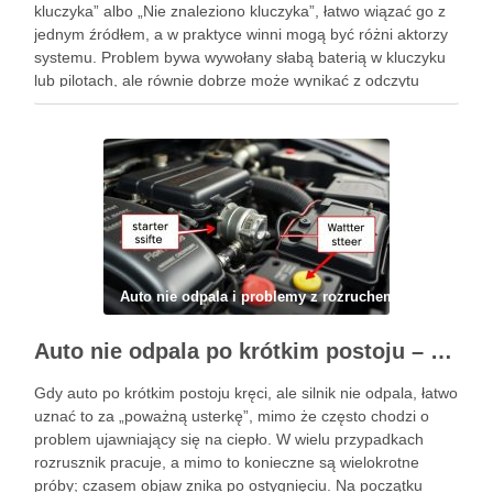
kluczyka” albo „Nie znaleziono kluczyka”, łatwo wiązać go z
jednym źródłem, a w praktyce winni mogą być różni aktorzy
systemu. Problem bywa wywołany słabą baterią w kluczyku
lub pilotach, ale równie dobrze może wynikać z odczytu
transpondera, działania immobilizera albo błędu w …
Auto nie odpala i problemy z rozruchem
Auto nie odpala po krótkim postoju – najczęstsze przyczyny i co sprawdzić przed wymianą części
Gdy auto po krótkim postoju kręci, ale silnik nie odpala, łatwo
uznać to za „poważną usterkę”, mimo że często chodzi o
problem ujawniający się na ciepło. W wielu przypadkach
rozrusznik pracuje, a mimo to konieczne są wielokrotne
próby; czasem objaw znika po ostygnięciu. Na początku