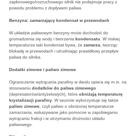
zapłonowego/rozruchowego silnik nie podejmuje pracy z
powodu problemu z dopływem paliwa.
Benzyna: zamarzający kondensat w przewodach
W układzie paliwowym benzyny może dochodzić do
gromadzenia się wody i tworzenia
kondensatu
. W niskiej
temperaturze taki kondensat bywa, że
zamarza
, tworząc
blokadę w przewodach i utrudniając prawidłowy przepływ
paliwa do silnika.
Dodatki zimowe i paliwo zimowe
Ograniczenie wytrącania parafiny w dieslu opiera się m.in. na
stosowaniu
dodatków do paliwa zimowego
(depresatorów/antyżelowych), które
obniżają temperaturę
krystalizacji parafiny
. W sezonie wykorzystuje się także
paliwo zimowe
, czyli paliwo o obniżonej temperaturze
zamarzania, wskazywane jako pomocne w zapobieganiu
wytrącaniu frakcji i w utrzymaniu drożności układu
paliwowego.