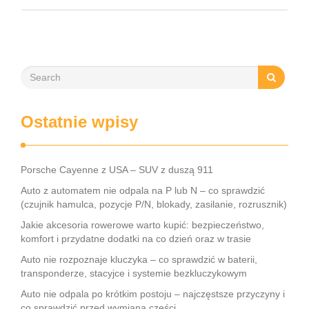
warto uporządkować, czy problem dotyczy …
Ostatnie wpisy
Porsche Cayenne z USA – SUV z duszą 911
Auto z automatem nie odpala na P lub N – co sprawdzić
(czujnik hamulca, pozycje P/N, blokady, zasilanie, rozrusznik)
Jakie akcesoria rowerowe warto kupić: bezpieczeństwo,
komfort i przydatne dodatki na co dzień oraz w trasie
Auto nie rozpoznaje kluczyka – co sprawdzić w baterii,
transponderze, stacyjce i systemie bezkluczykowym
Auto nie odpala po krótkim postoju – najczęstsze przyczyny i
co sprawdzić przed wymianą części