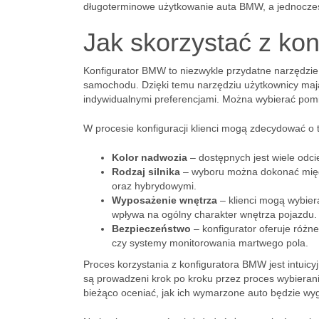
długoterminowe użytkowanie auta BMW, a jednocześ
Jak skorzystać z ko
Konfigurator BMW to niezwykle przydatne narzędzie,
samochodu. Dzięki temu narzędziu użytkownicy maj
indywidualnymi preferencjami. Można wybierać pomi
W procesie konfiguracji klienci mogą zdecydować o 
Kolor nadwozia
– dostępnych jest wiele odci
Rodzaj silnika
– wyboru można dokonać międz
oraz hybrydowymi.
Wyposażenie wnętrza
– klienci mogą wybier
wpływa na ogólny charakter wnętrza pojazdu.
Bezpieczeństwo
– konfigurator oferuje różn
czy systemy monitorowania martwego pola.
Proces korzystania z konfiguratora BMW jest intuicy
są prowadzeni krok po kroku przez proces wybierani
bieżąco oceniać, jak ich wymarzone auto będzie wy