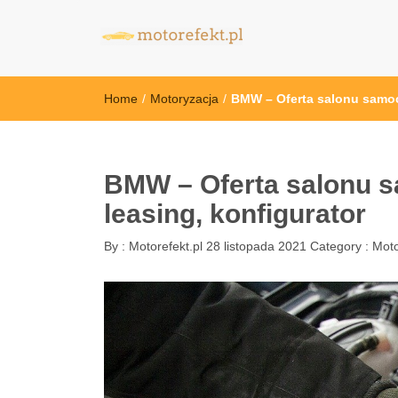
motorefekt.pl
Home
/
Motoryzacja
/
BMW – Oferta salonu samoc
BMW – Oferta salonu 
leasing, konfigurator
By :
Motorefekt.pl
28 listopada 2021
Category :
Moto