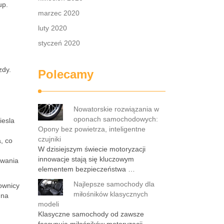
up.
marzec 2020
luty 2020
styczeń 2020
zdy.
Polecamy
Nowatorskie rozwiązania w
oponach samochodowych:
iesla
Opony bez powietrza, inteligentne
czujniki
, co
W dzisiejszym świecie motoryzacji
innowacje stają się kluczowym
owania
elementem bezpieczeństwa …
Najlepsze samochody dla
kownicy
miłośników klasycznych
 na
modeli
Klasyczne samochody od zawsze