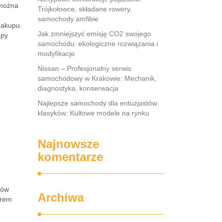
 można
Trójkołowce, składane rowery,
samochody amfibie
zakupu.
Jak zmniejszyć emisję CO2 swojego
upy
samochodu: ekologiczne rozwiązania i
modyfikacje
Nissan – Profesjonalny serwis
samochodowy w Krakowie: Mechanik,
diagnostyka, konserwacja
Najlepsze samochody dla entuzjastów
klasyków: Kultowe modele na rynku
Najnowsze
komentarze
tów
Archiwa
orem