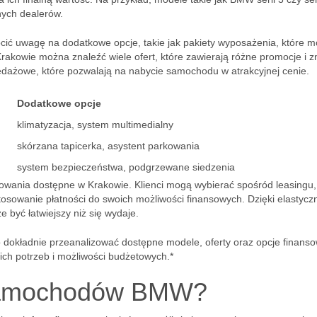
nych dealerów.
ić uwagę na dodatkowe opcje, takie jak pakiety wyposażenia, które 
akowie można znaleźć wiele ofert, które zawierają różne promocje i zn
edażowe, które pozwalają na nabycie samochodu w atrakcyjnej cenie.
Dodatkowe opcje
klimatyzacja, system multimedialny
skórzana tapicerka, asystent parkowania
system bezpieczeństwa, podgrzewane siedzenia
owania dostępne w Krakowie. Klienci mogą wybierać spośród leasingu,
osowanie płatności do swoich możliwości finansowych. Dzięki elastyc
yć łatwiejszy niż się wydaje.
dokładnie przeanalizować dostępne modele, oferty oraz opcje finanso
ch potrzeb i możliwości budżetowych.*
 samochodów BMW?