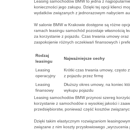
Leasing samochodów BMW to jedna z najpopularniej
konieczności jego zakupu. Dzięki tej opcji klienci
wydatków związanych z jednorazowym nabyciem au
W salonie BMW w Krakowie dostępne są różne opcje
ramach leasingu samochód pozostaje własnością lea
za korzystanie z pojazdu. Czas trwania umowy oraz
zaspokojenie różnych oczekiwań finansowych i prefer
Rodzaj
Najważniejsze cechy
leasingu
Leasing
Krótki czas trwania umowy, często 
operacyjny
z pojazdu przez firmę
Leasing
Dłuższy okres umowy, na koniec któ
finansowy
wykupu pojazdu
Leasing samochodów BMW przynosi szereg korzyści,
korzystanie z samochodów o wysokiej jakości i zaaw
przedsiębiorstw, ponieważ część kosztów związany
Dzięki takim elastycznym rozwiązaniom leasingowym,
związane z nim koszty przysłowiowego „wyrzucenia pi