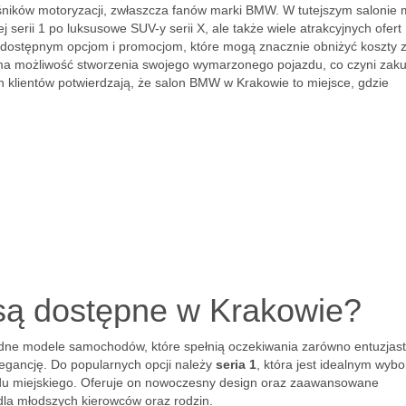
ośników motoryzacji, zwłaszcza fanów marki BMW. W tutejszym salonie
serii 1 po luksusowe SUV-y serii X, ale także wiele atrakcyjnych ofert
się dostępnym opcjom i promocjom, które mogą znacznie obniżyć koszty 
 ma możliwość stworzenia swojego wymarzonego pojazdu, co czyni zak
h klientów potwierdzają, że salon BMW w Krakowie to miejsce, gdzie
ą dostępne w Krakowie?
ne modele samochodów, które spełnią oczekiwania zarówno entuzjas
elegancję. Do popularnych opcji należy
seria 1
, która jest idealnym wyb
du miejskiego. Oferuje on nowoczesny design oraz zaawansowane
dla młodszych kierowców oraz rodzin.