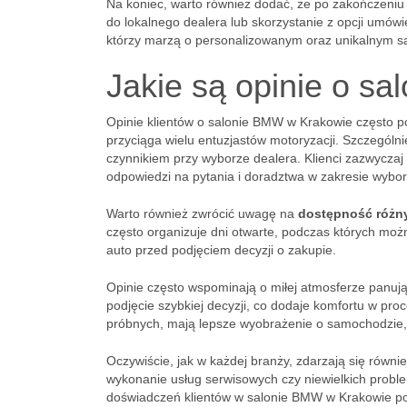
Na koniec, warto również dodać, że po zakończeniu k
do lokalnego dealera lub skorzystanie z opcji umówi
którzy marzą o personalizowanym oraz unikalnym 
Jakie są opinie o s
Opinie klientów o salonie BMW w Krakowie często po
przyciąga wielu entuzjastów motoryzacji. Szczególni
czynnikiem przy wyborze dealera. Klienci zazwyczaj
odpowiedzi na pytania i doradztwa w zakresie wyb
Warto również zwrócić uwagę na
dostępność różn
często organizuje dni otwarte, podczas których moż
auto przed podjęciem decyzji o zakupie.
Opinie często wspominają o miłej atmosferze panując
podjęcie szybkiej decyzji, co dodaje komfortu w pr
próbnych, mają lepsze wyobrażenie o samochodzie, 
Oczywiście, jak w każdej branży, zdarzają się równi
wykonanie usług serwisowych czy niewielkich prob
doświadczeń klientów w salonie BMW w Krakowie po