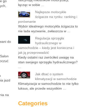
fascynują miłośników motoryzacji,
ie go
łącząc w sobie …
tych,
Najlepsze motocykle
ścigacze na rynku: ranking i
porównanie
Wybór idealnego motocykla ścigacza to
nie lada wyzwanie, zwłaszcza w …
Regulacja sprzęgła
owani do
hydraulicznego w
samochodzie – kiedy jest konieczna i
jak ją przeprowadzić
 Salon
Kiedy ostatni raz zwróciłeś uwagę na
poczuć
stan swojego sprzęgła hydraulicznego?
…
Jak dbać o system
a
klimatyzacji w samochodzie
ia jazd
Klimatyzacja w samochodzie to nie tylko
luksus, ale przede wszystkim …
nia na
Categories