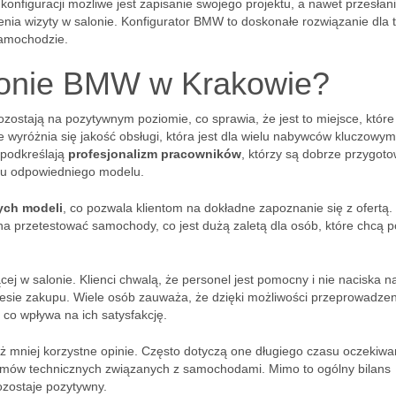
onfiguracji możliwe jest zapisanie swojego projektu, a nawet przesłan
enia wizyty w salonie. Konfigurator BMW to doskonałe rozwiązanie dla 
samochodzie.
alonie BMW w Krakowie?
zostają na pozytywnym poziomie, co sprawia, że jest to miejsce, które
e wyróżnia się jakość obsługi, która jest dla wielu nabywców kluczowym
 podkreślają
profesjonalizm pracowników
, którzy są dobrze przygot
oru odpowiedniego modelu.
ych modeli
, co pozwala klientom na dokładne zapoznanie się z ofertą.
na przetestować samochody, co jest dużą zaletą dla osób, które chcą 
ej w salonie. Klienci chwalą, że personel jest pomocny i nie naciska n
ocesie zakupu. Wiele osób zauważa, że dzięki możliwości przeprowadzen
co wpływa na ich satysfakcję.
eż mniej korzystne opinie. Często dotyczą one długiego czasu oczekiwa
lemów technicznych związanych z samochodami. Mimo to ogólny bilans
zostaje pozytywny.