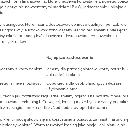
szych form finansowania, która umożliwia korzystanie z nowego pojaz
 mogą cieszyć się nowoczesnymi modelami BMW, jednocześnie unikając d
ta.
 leasingowe, które można dostosować do indywidualnych potrzeb klie
singodawcy, a użytkownik zobowiązany jest do regulowania miesięczn
 wysokość rat mogą być elastycznie dostosowane, co pozwala na
encji klientów.
Najlepsze zastosowanie
związany z korzystaniem
Idealny dla przedsiębiorców, którzy potrzebują
aut na krótki okres
rego istnieje możliwość
Odpowiedni dla osób planujących dłuższe
użytkowanie auta
 takich jak możliwość regularnej zmiany pojazdu na nowszy model or
ansowanej technologii. Co więcej, leasing może być korzystny podatko
ch z leasingiem można odliczyć od podstawy opodatkowania.
 klienci mogą skupić się na korzystaniu z pojazdu, zamiast martwić si
eniędzy w błoto”. Warto rozważyć leasing jako opcję, jeśli planuje się