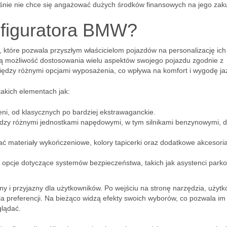
nie nie chce się angażować dużych środków finansowych na jego zak
nfiguratora BMW?
 które pozwala przyszłym właścicielom pojazdów na personalizację ich
ą możliwość dostosowania wielu aspektów swojego pojazdu zgodnie z
ędzy różnymi opcjami wyposażenia, co wpływa na komfort i wygodę ja
takich elementach jak:
eni, od klasycznych po bardziej ekstrawaganckie.
y różnymi jednostkami napędowymi, w tym silnikami benzynowymi, d
ać materiały wykończeniowe, kolory tapicerki oraz dodatkowe akcesoria
e opcje dotyczące systemów bezpieczeństwa, takich jak asystenci park
jny i przyjazny dla użytkowników. Po wejściu na stronę narzędzia, użyt
a preferencji. Na bieżąco widzą efekty swoich wyborów, co pozwala im
glądać.