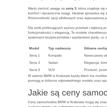
Warto zwrócić uwagę na
serię 3
, która znajduje się
komfort i dynamiczne osiągi. Idealnie sprawdza się
Różnorodność opcji silnikowych oraz wyposażenia p
Dla osób preferujących wyższy prześwit i większą p
funkcjonalności z elegancją. Te modele charakteryz
systemami bezpieczeństwa i asystentami jazdy, co z
Model
Typ nadwozia
Główne cech
Seria 1
Kompakt
Nowoczesny de
Seria 3
Sedan
Elegancja, kom
Seria X
SUV
Prostość, prz
W salonie BMW w Krakowie każdy klient ma możliwo
pomogą w doborze odpowiedniego modelu oraz opcjo
Jakie są ceny sam
Ceny samochodów BMW w Krakowie mogą się znaczni
zarówno
nowe
, jak i
używane
pojazdy, co wpływa na