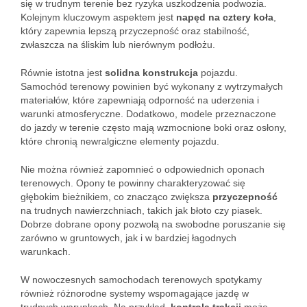
się w trudnym terenie bez ryzyka uszkodzenia podwozia.
Kolejnym kluczowym aspektem jest
napęd na cztery koła
,
który zapewnia lepszą przyczepność oraz stabilność,
zwłaszcza na śliskim lub nierównym podłożu.
Równie istotna jest
solidna konstrukcja
pojazdu.
Samochód terenowy powinien być wykonany z wytrzymałych
materiałów, które zapewniają odporność na uderzenia i
warunki atmosferyczne. Dodatkowo, modele przeznaczone
do jazdy w terenie często mają wzmocnione boki oraz osłony,
które chronią newralgiczne elementy pojazdu.
Nie można również zapomnieć o odpowiednich oponach
terenowych. Opony te powinny charakteryzować się
głębokim bieżnikiem, co znacząco zwiększa
przyczepność
na trudnych nawierzchniach, takich jak błoto czy piasek.
Dobrze dobrane opony pozwolą na swobodne poruszanie się
zarówno w gruntowych, jak i w bardziej łagodnych
warunkach.
W nowoczesnych samochodach terenowych spotykamy
również różnorodne systemy wspomagające jazdę w