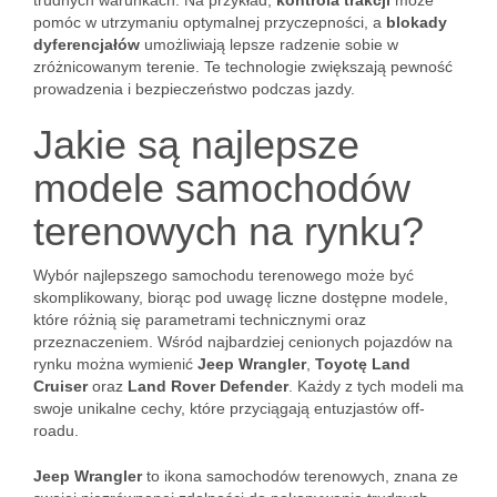
trudnych warunkach. Na przykład,
kontrola trakcji
może
pomóc w utrzymaniu optymalnej przyczepności, a
blokady
dyferencjałów
umożliwiają lepsze radzenie sobie w
zróżnicowanym terenie. Te technologie zwiększają pewność
prowadzenia i bezpieczeństwo podczas jazdy.
Jakie są najlepsze
modele samochodów
terenowych na rynku?
Wybór najlepszego samochodu terenowego może być
skomplikowany, biorąc pod uwagę liczne dostępne modele,
które różnią się parametrami technicznymi oraz
przeznaczeniem. Wśród najbardziej cenionych pojazdów na
rynku można wymienić
Jeep Wrangler
,
Toyotę Land
Cruiser
oraz
Land Rover Defender
. Każdy z tych modeli ma
swoje unikalne cechy, które przyciągają entuzjastów off-
roadu.
Jeep Wrangler
to ikona samochodów terenowych, znana ze