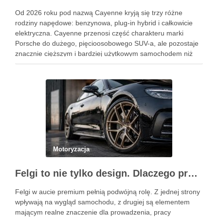
Od 2026 roku pod nazwą Cayenne kryją się trzy różne
rodziny napędowe: benzynowa, plug-in hybrid i całkowicie
elektryczna. Cayenne przenosi część charakteru marki
Porsche do dużego, pięcioosobowego SUV-a, ale pozostaje
znacznie cięższym i bardziej użytkowym samochodem niż
911. Podobne wpisy Jak rozpoznać objawy uszkodzonego
reduktora LPG? Ile kosztuje automatyczna skrzynia …
Motoryzacja
Felgi to nie tylko design. Dlaczego profesjonalny dobór jest ważniejszy niż niska cena na aukcji?
Felgi w aucie premium pełnią podwójną rolę. Z jednej strony
wpływają na wygląd samochodu, z drugiej są elementem
mającym realne znaczenie dla prowadzenia, pracy