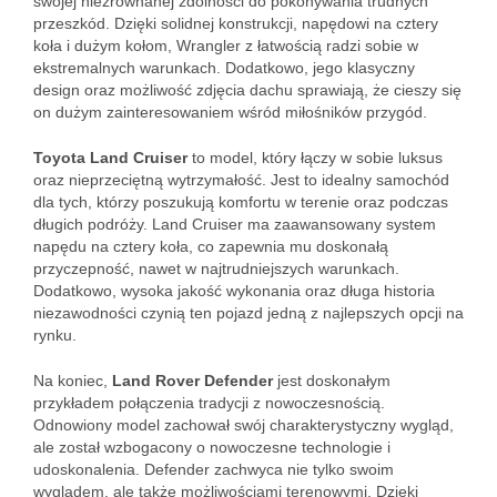
swojej niezrównanej zdolności do pokonywania trudnych
przeszkód. Dzięki solidnej konstrukcji, napędowi na cztery
koła i dużym kołom, Wrangler z łatwością radzi sobie w
ekstremalnych warunkach. Dodatkowo, jego klasyczny
design oraz możliwość zdjęcia dachu sprawiają, że cieszy się
on dużym zainteresowaniem wśród miłośników przygód.
Toyota Land Cruiser
to model, który łączy w sobie luksus
oraz nieprzeciętną wytrzymałość. Jest to idealny samochód
dla tych, którzy poszukują komfortu w terenie oraz podczas
długich podróży. Land Cruiser ma zaawansowany system
napędu na cztery koła, co zapewnia mu doskonałą
przyczepność, nawet w najtrudniejszych warunkach.
Dodatkowo, wysoka jakość wykonania oraz długa historia
niezawodności czynią ten pojazd jedną z najlepszych opcji na
rynku.
Na koniec,
Land Rover Defender
jest doskonałym
przykładem połączenia tradycji z nowoczesnością.
Odnowiony model zachował swój charakterystyczny wygląd,
ale został wzbogacony o nowoczesne technologie i
udoskonalenia. Defender zachwyca nie tylko swoim
wyglądem, ale także możliwościami terenowymi. Dzięki