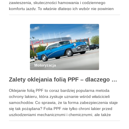
zawieszenia, skuteczności hamowania i codziennego
komfortu jazdy. To właśnie dlatego ich wybór nie powinien
sprowadzać się wyłącznie do wzoru, koloru albo okazji
cenowej znalezionej w serwisie …
Motoryzacja
Zalety oklejania folią PPF – dlaczego warto zainwestować w ochronę lakieru?
Oklejanie folią PPF to coraz bardziej popularna metoda
ochrony lakieru, która zyskuje uznanie wśród właścicieli
samochodów. Co sprawia, że ta forma zabezpieczenia staje
się tak pożądana? Folia PPF nie tylko chroni lakier przed
uszkodzeniami mechanicznymi i chemicznymi, ale także
zachowuje estetykę pojazdu przez wiele lat. Dzięki swoim
właściwościom hydrofobowym ułatwia …