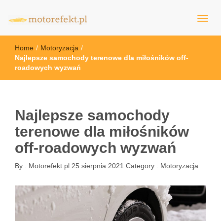
motorefekt.pl
Home
/
Motoryzacja
/
Najlepsze samochody terenowe dla miłośników off-
roadowych wyzwań
Najlepsze samochody
terenowe dla miłośników
off-roadowych wyzwań
By :
Motorefekt.pl
25 sierpnia 2021
Category :
Motoryzacja