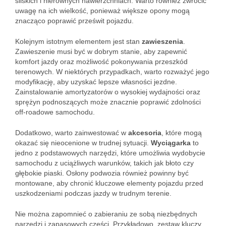
śliskich i nierównych nawierzchniach. Warto również zwrócić
uwagę na ich wielkość, ponieważ większe opony mogą
znacząco poprawić prześwit pojazdu.
Kolejnym istotnym elementem jest stan
zawieszenia
.
Zawieszenie musi być w dobrym stanie, aby zapewnić
komfort jazdy oraz możliwość pokonywania przeszkód
terenowych. W niektórych przypadkach, warto rozważyć jego
modyfikację, aby uzyskać lepsze własności jezdne.
Zainstalowanie amortyzatorów o wysokiej wydajności oraz
sprężyn podnoszących może znacznie poprawić zdolności
off-roadowe samochodu.
Dodatkowo, warto zainwestować w
akcesoria
, które mogą
okazać się nieocenione w trudnej sytuacji.
Wyciągarka
to
jedno z podstawowych narzędzi, które umożliwia wydobycie
samochodu z uciążliwych warunków, takich jak błoto czy
głębokie piaski. Osłony podwozia również powinny być
montowane, aby chronić kluczowe elementy pojazdu przed
uszkodzeniami podczas jazdy w trudnym terenie.
Nie można zapomnieć o zabieraniu ze sobą niezbędnych
narzędzi i zapasowych części. Przykładowo, zestaw kluczy,