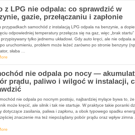
o z LPG nie odpala: co sprawdzić w
ynie, gazie, przełączaniu i zapłonie
u przypadkach samochód z instalacją LPG odpala na benzynie, a dopie
ęciu odpowiedniej temperatury przełącza się na gaz, więc „brak startu
przypisywany tylko jednemu układowi. Gdy auto kręci, ale nie odpala a
 po uruchomieniu, problem może leżeć zarówno po stronie benzyny (np
ator, słaba …
More
ochód nie odpala po nocy — akumulat
r prądu, paliwo i wilgoć w instalacji, 
awdzić
mochód nie odpala po nocnym postoju, najbardziej mylące bywa to, że
nik może kręcić, ale silnik i tak nie startuje. W praktyce takie poranki dz
y dotyczące zasilania, paliwa i zapłonu, a obok typowego spadku energ
częściej znaczenie ma też niepożądany pobór prądu oraz wpływ zimna
More