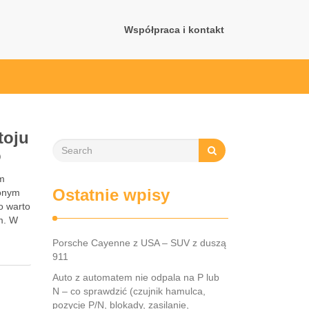
Współpraca i kontakt
toju
o
ym
Ostatnie wpisy
zonym
o warto
em. W
Porsche Cayenne z USA – SUV z duszą
911
Auto z automatem nie odpala na P lub
N – co sprawdzić (czujnik hamulca,
pozycje P/N, blokady, zasilanie,