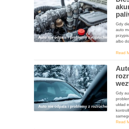
akum
pal
Gdy di
auto mo
przypis
Auto nie odpala i problemy z rozruchem
albo do
Read 
Aut
roz
wez
Gdy au
problem
układ e
Auto nie odpala i problemy z rozruchem
kontrol
sameg
Read 