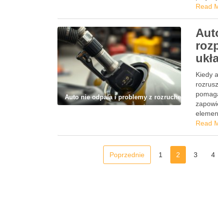
Read 
Aut
rozp
ukł
Kiedy a
rozrus
pomaga
Auto nie odpala i problemy z rozruchem
zapowi
elemen
Read 
Poprzednie
1
2
3
4