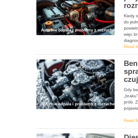
roz
Kiedy 
do jed
powietr
Auto nie odpala i problemy z rozruchem
więc b
diagno
Read 
Ben
spra
czu
Gdy be
„braku”
prób. Z
Auto nie odpala i problemy z rozruchem
pojawia
Read 
Die