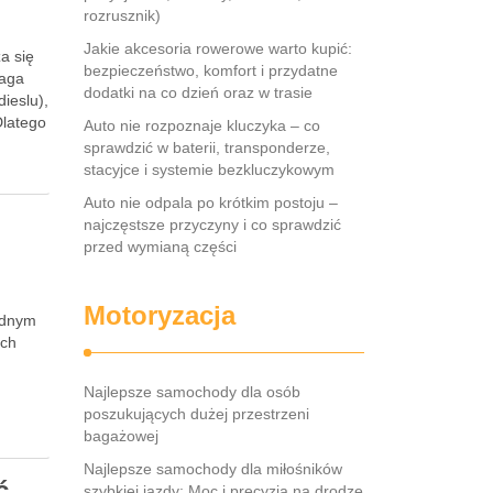
rozrusznik)
Jakie akcesoria rowerowe warto kupić:
a się
bezpieczeństwo, komfort i przydatne
maga
dodatki na co dzień oraz w trasie
dieslu),
Dlatego
Auto nie rozpoznaje kluczyka – co
sprawdzić w baterii, transponderze,
stacyjce i systemie bezkluczykowym
Auto nie odpala po krótkim postoju –
najczęstsze przyczyny i co sprawdzić
przed wymianą części
Motoryzacja
jednym
ych
Najlepsze samochody dla osób
poszukujących dużej przestrzeni
bagażowej
Najlepsze samochody dla miłośników
ć
szybkiej jazdy: Moc i precyzja na drodze