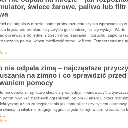
ulator, świece żarowe, paliwo lub filtr
iwa
esel nie odpala w mrozie, same próby rozruchu szybko wprowadzają w 
że kręcić, ale problem leży zwykle gdzie indziej niż się wydaje. Warto
ać obserwacje do jednej z trzech dróg: zasilania i rozruchu, zapłonu (ś
starczania paliwa, w tym możliwość zatoru w filtrze. Temperatura ma t
More
o nie odpala zimą – najczęstsze przycz
ruszania na zimno i co sprawdzić przed
waniem pomocy
to nie odpala zimą, łatwo skupić się na jednym „winowajcy”, a tymcza
 potrafi wynikać z różnych ograniczeń: od braku energii, przez rozrusz
lektryczny, aż po zabezpieczenia jak immobilizer czy system alarmowy. 
ki świecą, a silnik nie reaguje, sygnał często kieruje w stronę zasilania 
o …
More