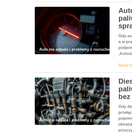
Aut
pali
spr
Gdy aut
a w pra
podpow
Auto nie odpala i problemy z rozruchem
„krztus
Read 
Dies
pal
bez
Gdy die
przełąc
pojemn
Auto nie odpala i problemy z rozruchem
obnaża
przycz