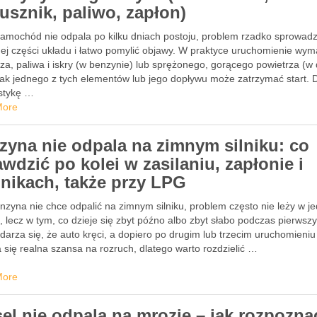
rusznik, paliwo, zapłon)
samochód nie odpala po kilku dniach postoju, problem rzadko sprowadz
nej części układu i łatwo pomylić objawy. W praktyce uruchomienie wy
za, paliwa i iskry (w benzynie) lub sprężonego, gorącego powietrza (w 
rak jednego z tych elementów lub jego dopływu może zatrzymać start. 
stykę …
More
zyna nie odpala na zimnym silniku: co
wdzić po kolei w zasilaniu, zapłonie i
jnikach, także przy LPG
nzyna nie chce odpalić na zimnym silniku, problem często nie leży w 
, lecz w tym, co dzieje się zbyt późno albo zbyt słabo podczas pierwsz
darza się, że auto kręci, a dopiero po drugim lub trzecim uruchomieniu
 się realna szansa na rozruch, dlatego warto rozdzielić …
More
sel nie odpala na mrozie – jak rozpozna