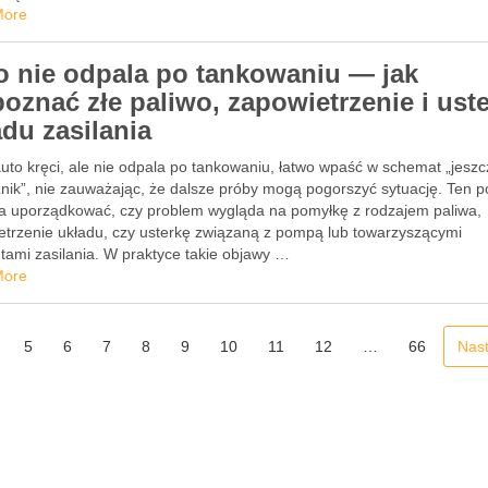
More
o nie odpala po tankowaniu — jak
oznać złe paliwo, zapowietrzenie i uste
adu zasilania
uto kręci, ale nie odpala po tankowaniu, łatwo wpaść w schemat „jeszc
znik”, nie zauważając, że dalsze próby mogą pogorszyć sytuację. Ten p
 uporządkować, czy problem wygląda na pomyłkę z rodzajem paliwa,
etrzenie układu, czy usterkę związaną z pompą lub towarzyszącymi
tami zasilania. W praktyce takie objawy …
More
5
6
7
8
9
10
11
12
…
66
Nas