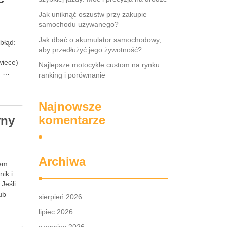
Jak uniknąć oszustw przy zakupie
samochodu używanego?
Jak dbać o akumulator samochodowy,
błąd:
aby przedłużyć jego żywotność?
wiece)
Najlepsze motocykle custom na rynku:
u …
ranking i porównanie
Najnowsze
komentarze
yny
Archiwa
sem
nik i
Jeśli
lub
sierpień 2026
lipiec 2026