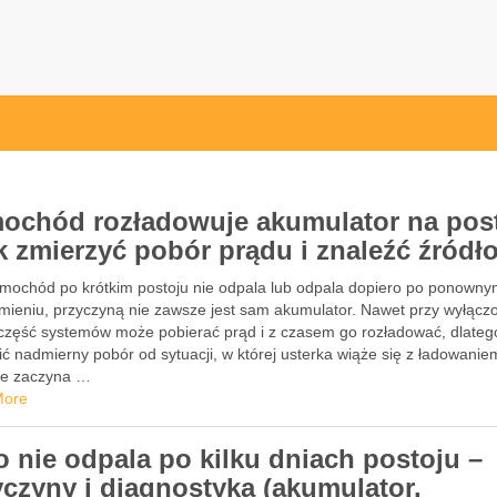
ochód rozładowuje akumulator na pos
ak zmierzyć pobór prądu i znaleźć źródł
mochód po krótkim postoju nie odpala lub odpala dopiero po ponown
mieniu, przyczyną nie zawsze jest sam akumulator. Nawet przy wyłąc
u część systemów może pobierać prąd i z czasem go rozładować, dlateg
ić nadmierny pobór od sytuacji, w której usterka wiąże się z ładowani
ce zaczyna …
More
o nie odpala po kilku dniach postoju –
yczyny i diagnostyka (akumulator,