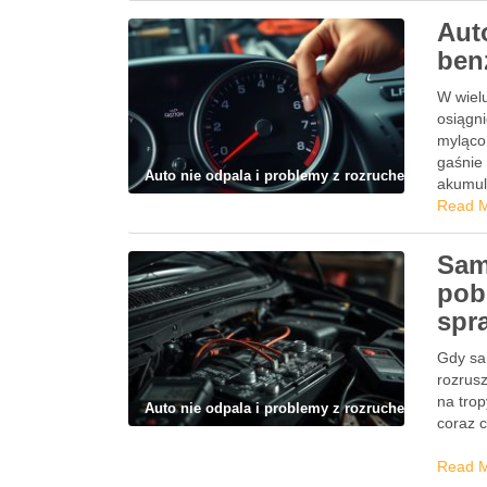
Aut
benz
W wiel
osiągni
myląco 
gaśnie
Auto nie odpala i problemy z rozruchem
akumul
Read 
Sam
pobó
spr
Gdy sa
rozrusz
na trop
Auto nie odpala i problemy z rozruchem
coraz 
Read 