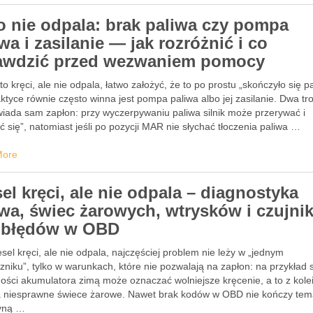
o nie odpala: brak paliwa czy pompa
wa i zasilanie — jak rozróżnić i co
awdzić przed wezwaniem pomocy
o kręci, ale nie odpala, łatwo założyć, że to po prostu „skończyło się pa
ktyce równie często winna jest pompa paliwa albo jej zasilanie. Dwa tr
iada sam zapłon: przy wyczerpywaniu paliwa silnik może przerywać i
ić się”, natomiast jeśli po pozycji MAR nie słychać tłoczenia paliwa …
More
el kręci, ale nie odpala – diagnostyka
iwa, świec żarowych, wtrysków i czujni
 błędów w OBD
sel kręci, ale nie odpala, najczęściej problem nie leży w „jednym
zniku”, tylko w warunkach, które nie pozwalają na zapłon: na przykład
ości akumulatora zimą może oznaczać wolniejsze kręcenie, a to z kolei
 niesprawne świece żarowe. Nawet brak kodów w OBD nie kończy tem
yną …