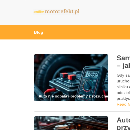
motorefekt.pl
Blog
Sam
– j
Gdy sa
urucho
silnik
oddziel
Auto nie odpala i problemy z rozruchem
prakty
Read 
Aut
prz