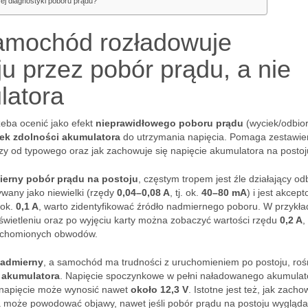
ej diagnostyki poboru prądu?
samochód rozładowuje
u przez pobór prądu, a nie
latora
eba ocenić jako efekt
nieprawidłowego poboru prądu
(wyciek/odbior
ek zdolności akumulatora
do utrzymania napięcia. Pomaga zestawie
zy od typowego oraz jak zachowuje się napięcie akumulatora na postoj
erny pobór prądu na postoju
, częstym tropem jest źle działający od
wany jako niewielki (rzędy
0,04–0,08 A
, tj. ok.
40–80 mA
) i jest akcep
 ok.
0,1 A
, warto zidentyfikować źródło nadmiernego poboru. W przykła
oświetleniu oraz po wyjęciu karty można zobaczyć wartości rzędu
0,2 A
,
ruchomionych obwodów.
nadmierny
, a samochód ma trudności z uruchomieniem po postoju, roś
 akumulatora
. Napięcie spoczynkowe w pełni naładowanego akumulat
u napięcie może wynosić nawet
około 12,3 V
. Istotne jest też, jak zacho
a może powodować objawy, nawet jeśli pobór prądu na postoju wygląda