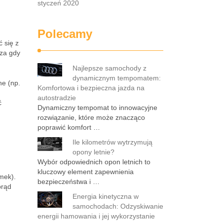
styczeń 2020
Polecamy
 się z
cza gdy
Najlepsze samochody z
dynamicznym tempomatem:
ne (np.
Komfortowa i bezpieczna jazda na
autostradzie
ć
Dynamiczny tempomat to innowacyjne
rozwiązanie, które może znacząco
poprawić komfort …
Ile kilometrów wytrzymują
opony letnie?
Wybór odpowiednich opon letnich to
kluczowy element zapewnienia
mek).
bezpieczeństwa i …
prąd
Energia kinetyczna w
samochodach: Odzyskiwanie
energii hamowania i jej wykorzystanie