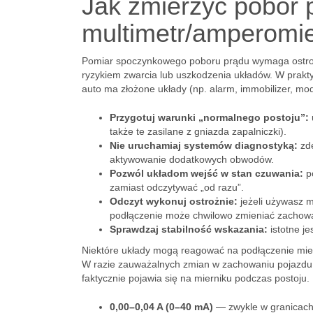
Jak zmierzyć pobór 
multimetr/amperomie
Pomiar spoczynkowego poboru prądu wymaga ostrożn
ryzykiem zwarcia lub uszkodzenia układów. W prakty
auto ma złożone układy (np. alarm, immobilizer, mod
Przygotuj warunki „normalnego postoju”:
także te zasilane z gniazda zapalniczki).
Nie uruchamiaj systemów diagnostyką:
zde
aktywowanie dodatkowych obwodów.
Pozwól układom wejść w stan czuwania:
po
zamiast odczytywać „od razu”.
Odczyt wykonuj ostrożnie:
jeżeli używasz m
podłączenie może chwilowo zmieniać zachowa
Sprawdzaj stabilność wskazania:
istotne jes
Niektóre układy mogą reagować na podłączenie miern
W razie zauważalnych zmian w zachowaniu pojazdu tr
faktycznie pojawia się na mierniku podczas postoju.
0,00–0,04 A (0–40 mA)
— zwykle w granicac