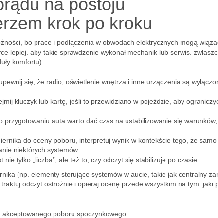
prądu na postoju
rzem krok po kroku
ości, bo prace i podłączenia w obwodach elektrycznych mogą wiązać
ce lepiej, aby takie sprawdzenie wykonał mechanik lub serwis, zwłasz
uły komfortu).
upewnij się, że radio, oświetlenie wnętrza i inne urządzenia są wyłączo
jmij kluczyk lub kartę, jeśli to przewidziano w pojeździe, aby ograniczy
 przygotowaniu auta warto dać czas na ustabilizowanie się warunków,
iernika do oceny poboru, interpretuj wynik w kontekście tego, że samo
nie niektórych systemów.
t nie tylko „liczba”, ale też to, czy odczyt się stabilizuje po czasie.
ika (np. elementy sterujące systemów w aucie, takie jak centralny za
aktuj odczyt ostrożnie i opieraj ocenę przede wszystkim na tym, jaki 
h akceptowanego poboru spoczynkowego.