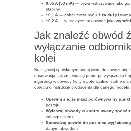
0,05 A (50 mA)
— bywa wskazywane jako górna 
stabilny.
~0,1 A
— pobór może być już
za duży
i wymag
~0,2 A
— w praktyce traktowane jako
wyraźni
Jak znaleźć obwód ź
wyłączanie odbiornik
kolei
Najczęściej spotykanym podejściem do zawężenia, 
obserwacja, jak zmienia się pobór po wyłączeniu fr
ingerencji w obwody (w tym potencjalnie istotne dl
oparciu o instrukcje producenta dla danego modelu.
Upewnij się, że masz porównywalny punkt 
postoju.
Wyłączaj obwody w kontrolowany sposób
zabezpieczenia.
Sprawdzaj powrót do poziomu wyjścioweg
danym obwodem.