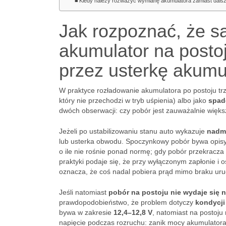
Kiedy należy rozważyć wymianę akumulatora zamiast dalsz
Jak rozpoznać, że 
akumulator na postoj
przez usterkę akumu
W praktyce rozładowanie akumulatora po postoju trz
który nie przechodzi w tryb uśpienia) albo jako
spad
dwóch obserwacji: czy pobór jest zauważalnie więks
Jeżeli po ustabilizowaniu stanu auto wykazuje
nadmi
lub usterka obwodu. Spoczynkowy pobór bywa opisy
o ile nie rośnie ponad normę; gdy pobór przekracza
praktyki podaje się, że przy wyłączonym zapłonie i 
oznacza, że coś nadal pobiera prąd mimo braku u
Jeśli natomiast
pobór na postoju nie wydaje się 
prawdopodobieństwo, że problem dotyczy
kondycji
bywa w zakresie
12,4–12,8 V
, natomiast na postoj
napięcie podczas rozruchu: zanik mocy akumulator