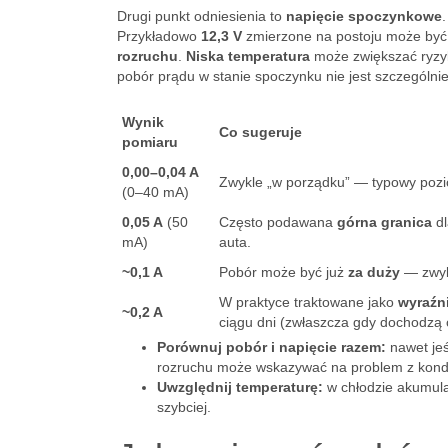
Drugi punkt odniesienia to
napięcie spoczynkowe
Przykładowo
12,3 V
zmierzone na postoju może być j
rozruchu
.
Niska temperatura
może zwiększać ryzyk
pobór prądu w stanie spoczynku nie jest szczególnie
Wynik
Co sugeruje
pomiaru
0,00–0,04 A
Zwykle „w porządku” — typowy pozi
(0–40 mA)
0,05 A
(50
Często podawana
górna granica
dl
mA)
auta.
~0,1 A
Pobór może być już
za duży
— zwykl
W praktyce traktowane jako
wyraźn
~0,2 A
ciągu dni (zwłaszcza gdy dochodzą c
Porównuj pobór i napięcie razem:
nawet jeś
rozruchu może wskazywać na problem z kond
Uwzględnij temperaturę:
w chłodzie akumula
szybciej.