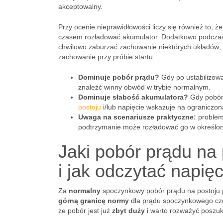
akceptowalny.
Przy ocenie nieprawidłowości liczy się również to, ż
czasem rozładować akumulator. Dodatkowo podczas
chwilowo zaburzać zachowanie niektórych układów; i
zachowanie przy próbie startu.
Dominuje pobór prądu?
Gdy po ustabilizowa
znaleźć winny obwód w trybie normalnym.
Dominuje słabość akumulatora?
Gdy pobór 
postoju
i/lub napięcie wskazuje na ograniczo
Uwaga na scenariusze praktyczne:
problem
podtrzymanie może rozładować go w określon
Jaki pobór prądu na 
i jak odczytać napi
Za
normalny
spoczynkowy pobór prądu na postoju p
górną granicę normy
dla prądu spoczynkowego czę
że pobór jest już
zbyt duży
i warto rozważyć poszuk