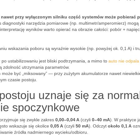
e
nawet przy wyłączonym silniku część systemów może pobierać p
 diagnostyki narzędzia pomiarowe (np. multimetr/amperomierz) mogą
nterpretację wyników warto opierać na obrazie całości: pobór + napięc
niu wskazania poboru są wyraźnie wysokie (np. powyżej ok. 0,1 A) i tr
po ustabilizowaniu jest bliski podtrzymania, a mimo to
auto nie odpala
ną zdolność utrzymania parametrów.
 może być „miksowany” — przy zużytym akumulatorze nawet niewielki
ym czasie postoju.
postoju uznaje się za norma
ęcie spoczynkowe
rzyjmuje się zwykle zakres
0,00–0,04 A
(czyli
0–40 mA
). W praktyce j
sto wskazuje się okolice
0,05 A
(czyli
50 mA
). Odczyt
około 0,1 A
ozn
iwanie źródła nadmiernego wycieku/odbioru.