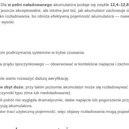
. Dla
w pełni naładowanego
akumulatora podaje się zwykle
12,4–12,8
eszcze akceptowalne, ale istotne jest też, jak akumulator zachowuje s
o rozładowania, bo obniża efektywną pojemność akumulatora — nawet
 wysoki.
om podtrzymania systemów w trybie czuwania.
a prądu spoczynkowego — obserwować w kontekście napięcia i zacho
e warto rozważyć dalszą weryfikację.
ie zbyt dużo
; przy takim poziomie akumulator może się rozładowywać
zynniki typu zima lub niedoładowanie).
li pobór nie wygląda dramatycznie, słabe napięcie lub pogorszenie prz
ycją akumulatora.
tor traci użyteczną pojemność, więc objawy rozładowania mogą pojawi