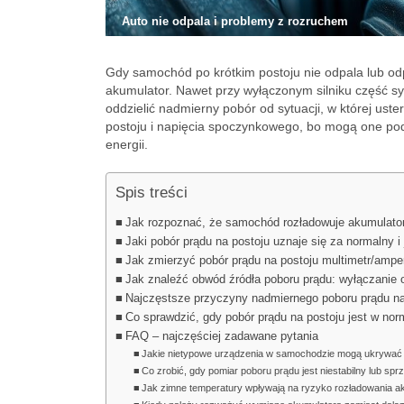
Auto nie odpala i problemy z rozruchem
Gdy samochód po krótkim postoju nie odpala lub o
akumulator. Nawet przy wyłączonym silniku część s
oddzielić nadmierny pobór od sytuacji, w której us
postoju i napięcia spoczynkowego, bo mogą one pod
energii.
Spis treści
Jak rozpoznać, że samochód rozładowuje akumulator 
Jaki pobór prądu na postoju uznaje się za normalny 
Jak zmierzyć pobór prądu na postoju multimetr/amp
Jak znaleźć obwód źródła poboru prądu: wyłączanie o
Najczęstsze przyczyny nadmiernego poboru prądu na 
Co sprawdzić, gdy pobór prądu na postoju jest w norm
FAQ – najczęściej zadawane pytania
Jakie nietypowe urządzenia w samochodzie mogą ukrywać 
Co zrobić, gdy pomiar poboru prądu jest niestabilny lub sp
Jak zimne temperatury wpływają na ryzyko rozładowania 