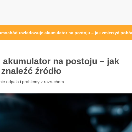
amochód rozładowuje akumulator na postoju – jak zmierzyć pobór 
akumulator na postoju – jak
 znaleźć źródło
nie odpala i problemy z rozruchem