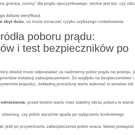
granica „normy” dla prądu spoczynkowego; istotne jest też, czy odcz
a dalszej weryfikacji.
e zbyt dużo
, co może oznaczać ryzyko szybszego rozładowania.
ródła poboru prądu:
ów i test bezpieczników po
który obwód może odpowiadać za nadmierny pobór prądu na postoju, j
agmentów instalacji zabezpieczeniami. Ze względu na bezpieczeństwo i
a systemów pojazdu), dokładną procedurę warto wykonać w serwisie lub
odniesienia:
przed testem warto mieć stabilny obraz poboru w stanie
:
obserwuj, czy pobór wyraźnie spada po wyłączeniu konkretnego
o:
jeśli po przywróceniu zabezpieczenia pobór wraca, łatwiej powiązać