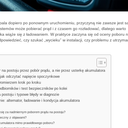
dpala dopiero po ponownym uruchomieniu, przyczyną nie zawsze jest 
ystemów może pobierać prąd i z czasem go rozładować, dlatego warto
terka wiąże się z ładowaniem. W praktyce zaczyna się od oceny poboru 
powiedzieć, czy szukać „wycieku” w instalacji, czy problemu z utrzym
na postoju przez pobór prądu, a nie przez usterkę akumulatora
i jak odczytać napięcie spoczynkowe
eromierzem krok po kroku
dbiorników i test bezpieczników po kolei
postoju i typowe błędy w diagnozie
ie: alternator, ładowanie i kondycja akumulatora
się za nadmiernym poborem prądu na postoju?
rzeczny z objawami?
akumulatora mimo prawidłowego poboru?