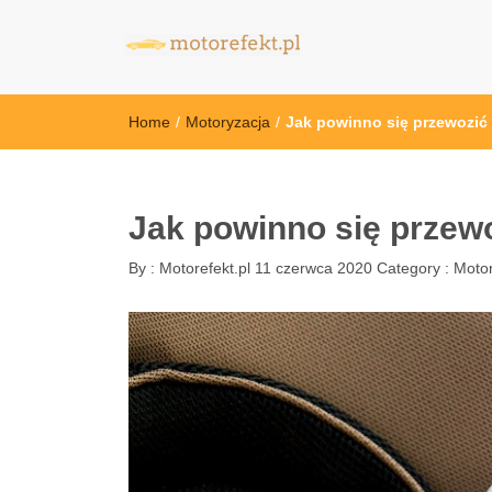
motorefekt.pl
Home
/
Motoryzacja
/
Jak powinno się przewozić
Jak powinno się przew
By :
Motorefekt.pl
11 czerwca 2020
Category :
Motor