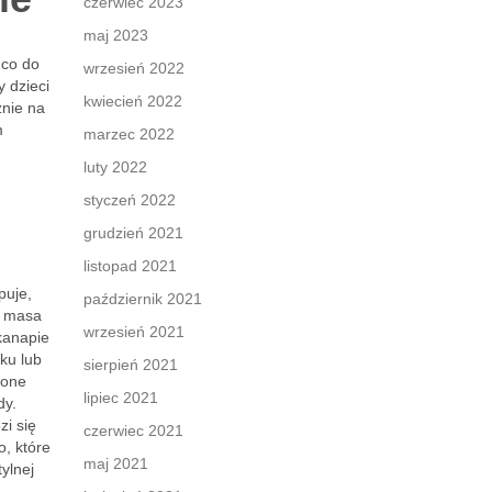
czerwiec 2023
maj 2023
 co do
wrzesień 2022
y dzieci
kwiecień 2022
znie na
m
marzec 2022
luty 2022
styczeń 2022
grudzień 2021
listopad 2021
puje,
październik 2021
a masa
wrzesień 2021
kanapie
ku lub
sierpień 2021
 one
lipiec 2021
dy.
zi się
czerwiec 2021
o, które
maj 2021
ylnej
a