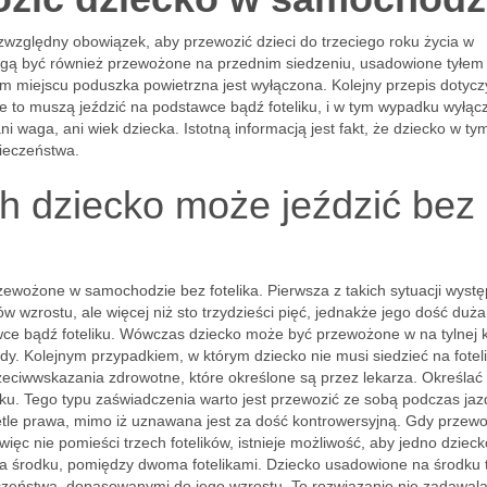
względny obowiązek, aby przewozić dzieci do trzeciego roku życia w
 mogą być również przewożone na przednim siedzeniu, usadowione tyłem
tym miejscu poduszka powietrzna jest wyłączona. Kolejny przepis dotycz
re to muszą jeździć na podstawce bądź foteliku, i w tym wypadku wyłąc
 waga, ani wiek dziecka. Istotną informacją jest fakt, że dziecko w ty
ieczeństwa.
h dziecko może jeździć bez
zewożone w samochodzie bez fotelika. Pierwsza z takich sytuacji wystę
ów wzrostu, ale więcej niż sto trzydzieści pięć, jednakże jego dość duż
ce bądź foteliku. Wówczas dziecko może być przewożone w na tylnej 
y. Kolejnym przypadkiem, w którym dziecko nie musi siedzieć na foteli
rzeciwwskazania zdrowotne, które określone są przez lekarza. Określać
iku. Tego typu zaświadczenia warto jest przewozić ze sobą podczas jaz
ietle prawa, mimo iż uznawana jest za dość kontrowersyjną. Gdy przewo
 więc nie pomieści trzech fotelików, istnieje możliwość, aby jedno dzieck
ka na środku, pomiędzy dwoma fotelikami. Dziecko usadowione na środku t
zeństwa, dopasowanymi do jego wzrostu. To rozwiązanie nie zadawal