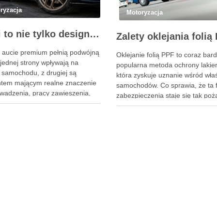
ryzacja
Motoryzacja
Felgi to nie tylko design. Dlaczego profesjonalny dobór jest ważniejszy niż niska cena na aukcji?
w aucie premium pełnią podwójną
Oklejanie folią PPF to coraz bard
 jednej strony wpływają na
popularna metoda ochrony lakier
 samochodu, z drugiej są
która zyskuje uznanie wśród właśc
tem mającym realne znaczenie
samochodów. Co sprawia, że ta 
owadzenia, pracy zawieszenia,
zabezpieczenia staje się tak po
zności hamowania i codziennego
Folia PPF nie tylko chroni lakier
u jazdy. To właśnie dlatego ich
uszkodzeniami mechanicznymi i
nie powinien sprowadzać się
chemicznymi, ale także zachowu
ie do wzoru, koloru albo okazji
estetykę pojazdu przez wiele lat.
j znalezionej w serwisie …
swoim właściwościom hydrofob
ułatwia …