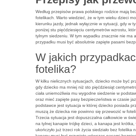
Według przepisów prawa polskiego rodzice mają bez
fotelikach. Warto wiedzieć, że w tym wieku dzieci
kierunku jazdy, jednak wyłącznie w sytuacji, gdy w 
poniżej stu pięćdziesięciu centymetrów wzrostu, któ
tylnym siedzeniu. W tym wypadku znacznie nie ma ani
przypadku musi być absolutnie zapięte pasami bezp
W jakich przypadkac
fotelika?
W kilku nielicznych sytuacjach, dziecko może być pr
gdy dziecko ma mniej niż sto pięćdziesiąt centymetr
ciała uniemożliwia mu wygodne siedzenie w podstaw
oraz mieć zapięte pasy bezpieczeństwa w czasie jazd
podstawce jest sytuacja w której dziecko posiada p
muszą że dziecka nie powinno się przewozić w fotel
Trzecia sytuacja jest dopuszczalna całkowicie w św
na tylnej kanapie trójkę dzieci, a kanapa jest krótka,
ukończyło już trzeci rok życia siedziało bez foteli
kanapy musi być przypięte wówczas pasami bezpiec