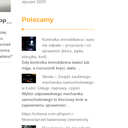
styczeń 2020
Polecamy
Zalety oklejania folią PPF – dlaczego warto zainwestować w ochronę lakieru?
ziej
u,
Kontrolka immobilizera i auto
icieli
nie odpala – przyczyny i co
forma
sprawdzić (klucz, pętla,
żądana?
stacyjka, kod)
 przed
Gdy kontrolka immobilizera świeci lub
miga, a rozrusznik kręci, wielu …
je
Skoda – Znajdź zaufanego
 Dzięki
mechanika samochodowego
owym
w Łodzi: Usługi, naprawy, części
Wybór odpowiedniego mechanika
samochodowego to kluczowy krok w
zapewnieniu sprawności …
https://urbana.com.pl/sport-i-
fitness/sprzet-balansowy-zewnetrzny