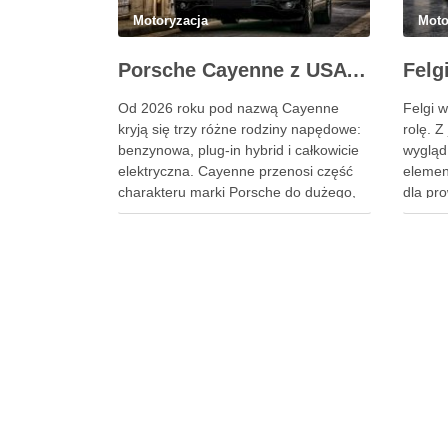
Motoryzacja
Moto
Porsche Cayenne z USA – SUV z duszą 911
Od 2026 roku pod nazwą Cayenne
Felgi 
kryją się trzy różne rodziny napędowe:
rolę. Z
benzynowa, plug-in hybrid i całkowicie
wygląd
elektryczna. Cayenne przenosi część
elemen
charakteru marki Porsche do dużego,
dla pr
pięcioosobowego SUV-a, ale pozostaje
skutec
znacznie cięższym i bardziej użytkowym
komfort
samochodem niż 911. Podobne wpisy
wybór 
Jak rozpoznać objawy uszkodzonego
wyłączn
reduktora LPG? Ile kosztuje
cenowe
automatyczna skrzynia …