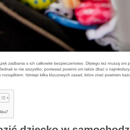
ek zadbania o ich całkowite bezpieczeństwo. Dlatego też muszą oni 
 Jednak to nie wszystko, ponieważ powinni oni także dbać o najmłodsz
 rozsądkiem. Istnieje kilka kluczowych zasad, które znać powinien każ
lika?
ozić dziecko w samochodz