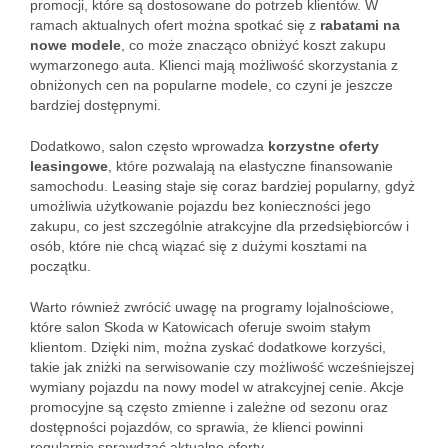
promocji, które są dostosowane do potrzeb klientów. W
ramach aktualnych ofert można spotkać się z
rabatami na
nowe modele
, co może znacząco obniżyć koszt zakupu
wymarzonego auta. Klienci mają możliwość skorzystania z
obniżonych cen na popularne modele, co czyni je jeszcze
bardziej dostępnymi.
Dodatkowo, salon często wprowadza
korzystne oferty
leasingowe
, które pozwalają na elastyczne finansowanie
samochodu. Leasing staje się coraz bardziej popularny, gdyż
umożliwia użytkowanie pojazdu bez konieczności jego
zakupu, co jest szczególnie atrakcyjne dla przedsiębiorców i
osób, które nie chcą wiązać się z dużymi kosztami na
początku.
Warto również zwrócić uwagę na programy lojalnościowe,
które salon Skoda w Katowicach oferuje swoim stałym
klientom. Dzięki nim, można zyskać dodatkowe korzyści,
takie jak zniżki na serwisowanie czy możliwość wcześniejszej
wymiany pojazdu na nowy model w atrakcyjnej cenie. Akcje
promocyjne są często zmienne i zależne od sezonu oraz
dostępności pojazdów, co sprawia, że klienci powinni
regularnie sprawdzać aktualne oferty.