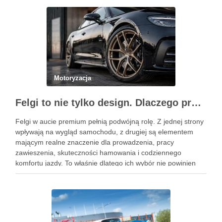
reduktora LPG? Ile kosztuje automatyczna skrzynia …
Motoryzacja
Felgi to nie tylko design. Dlaczego profesjonalny dobór jest ważniejszy niż niska cena na aukcji?
Felgi w aucie premium pełnią podwójną rolę. Z jednej strony
wpływają na wygląd samochodu, z drugiej są elementem
mającym realne znaczenie dla prowadzenia, pracy
zawieszenia, skuteczności hamowania i codziennego
komfortu jazdy. To właśnie dlatego ich wybór nie powinien
sprowadzać się wyłącznie do wzoru, koloru albo okazji
cenowej znalezionej w serwisie …