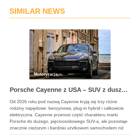
SIMILAR NEWS
Motoryzacja
Porsche Cayenne z USA – SUV z duszą 911
Od 2026 roku pod nazwą Cayenne kryją się trzy różne
rodziny napędowe: benzynowa, plug-in hybrid i całkowicie
elektryczna. Cayenne przenosi część charakteru marki
Porsche do dużego, pięcioosobowego SUV-a, ale pozostaje
znacznie cięższym i bardziej użytkowym samochodem niż
911. Podobne wpisy Jak rozpoznać objawy uszkodzonego