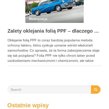
Motoryzacja
Zalety oklejania folią PPF – dlaczego warto zainwestować w ochronę lakieru?
Oklejanie folią PPF to coraz bardziej popularna metoda
ochrony lakieru, która zyskuje uznanie wśród właścicieli
samochodów. Co sprawia, że ta forma zabezpieczenia staje
się tak pożądana? Folia PPF nie tylko chroni lakier przed
uszkodzeniami mechanicznymi i chemicznymi, ale także
zachowuje estetykę pojazdu przez wiele lat. Dzięki swoim
właściwościom hydrofobowym ułatwia …
Ostatnie wpisy