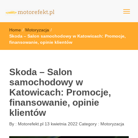
motorefekt.pl
Home
/
Motoryzacja
/
Skoda – Salon samochodowy w Katowicach: Promocje,
finansowanie, opinie klientów
Skoda – Salon
samochodowy w
Katowicach: Promocje,
finansowanie, opinie
klientów
By :
Motorefekt.pl
13 kwietnia 2022
Category :
Motoryzacja