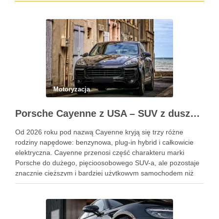
Motoryzacja
Porsche Cayenne z USA – SUV z duszą 911
Od 2026 roku pod nazwą Cayenne kryją się trzy różne
rodziny napędowe: benzynowa, plug-in hybrid i całkowicie
elektryczna. Cayenne przenosi część charakteru marki
Porsche do dużego, pięcioosobowego SUV-a, ale pozostaje
znacznie cięższym i bardziej użytkowym samochodem niż
911. Podobne wpisy Jak rozpoznać objawy uszkodzonego
reduktora LPG? Ile kosztuje automatyczna skrzynia …