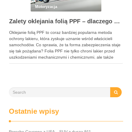
Motoryzacja
Zalety oklejania folią PPF – dlaczego warto zainwestować w ochronę lakieru?
Oklejanie folią PPF to coraz bardziej popularna metoda
ochrony lakieru, która zyskuje uznanie wśród właścicieli
samochodów. Co sprawia, że ta forma zabezpieczenia staje
się tak pożądana? Folia PPF nie tylko chroni lakier przed
uszkodzeniami mechanicznymi i chemicznymi, ale także
zachowuje estetykę pojazdu przez wiele lat. Dzięki swoim
właściwościom hydrofobowym ułatwia …
Ostatnie wpisy
Porsche Cayenne z USA – SUV z duszą 911