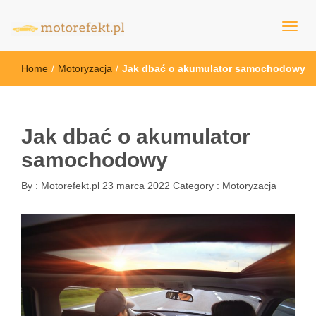
motorefekt.pl
Home
/
Motoryzacja
/
Jak dbać o akumulator samochodowy
Jak dbać o akumulator
samochodowy
By :
Motorefekt.pl
23 marca 2022
Category :
Motoryzacja