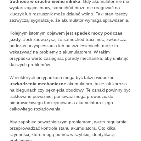
trudność w uruchomieniu silnika
. Gdy akumulator nie ma
wystarczającej mocy, samochód może nie reagować na
kluczyk lub rozrusznik może działać wolno. Taki stan rzeczy
zazwyczaj sygnalizuje, że akumulator wymaga sprawdzenia.
Kolejnym istotnym objawem jest
spadek mocy podczas
jazdy
. Jeśli zauważysz, że samochód traci moc, zwłaszcza
podczas przyspieszania lub na wzniesieniach, może to
wskazywać na problemy z akumulatorem. W takim
przypadku warto zasięgnąć porady mechanika, aby uniknąć
dalszych problemów.
W niektórych przypadkach mogą być także widoczne
uszkodzenia mechaniczne
akumulatora, takie jak korozja
na biegunach czy pęknięcia obudowy. Te oznaki powinny być
traktowane poważnie, ponieważ mogą prowadzić do
nieprawidłowego funkcjonowania akumulatora i jego
całkowitego rozładowania.
Aby zapobiec poważniejszym problemom, warto regularnie
przeprowadzać kontrole stanu akumulatora. Oto kilka
czynności, które mogą pomóc w szybkiej identyfikacji
problemów: