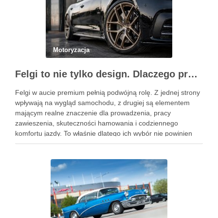
Motoryzacja
Felgi to nie tylko design. Dlaczego profesjonalny dobór jest ważniejszy niż niska cena na aukcji?
Felgi w aucie premium pełnią podwójną rolę. Z jednej strony
wpływają na wygląd samochodu, z drugiej są elementem
mającym realne znaczenie dla prowadzenia, pracy
zawieszenia, skuteczności hamowania i codziennego
komfortu jazdy. To właśnie dlatego ich wybór nie powinien
sprowadzać się wyłącznie do wzoru, koloru albo okazji
cenowej znalezionej w serwisie …