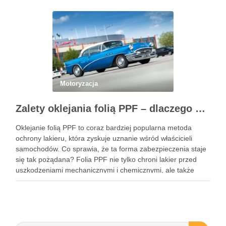
cenowej znalezionej w serwisie …
Motoryzacja
Zalety oklejania folią PPF – dlaczego warto zainwestować w ochronę lakieru?
Oklejanie folią PPF to coraz bardziej popularna metoda
ochrony lakieru, która zyskuje uznanie wśród właścicieli
samochodów. Co sprawia, że ta forma zabezpieczenia staje
się tak pożądana? Folia PPF nie tylko chroni lakier przed
uszkodzeniami mechanicznymi i chemicznymi, ale także
zachowuje estetykę pojazdu przez wiele lat. Dzięki swoim
właściwościom hydrofobowym ułatwia …