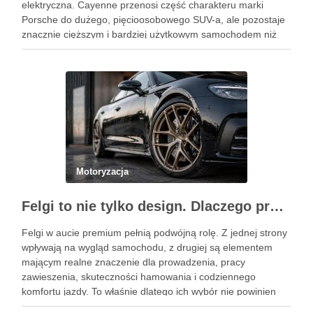
elektryczna. Cayenne przenosi część charakteru marki
Porsche do dużego, pięcioosobowego SUV-a, ale pozostaje
znacznie cięższym i bardziej użytkowym samochodem niż
911. Podobne wpisy Jak rozpoznać objawy uszkodzonego
reduktora LPG? Ile kosztuje automatyczna skrzynia …
Motoryzacja
Felgi to nie tylko design. Dlaczego profesjonalny dobór jest ważniejszy niż niska cena na aukcji?
Felgi w aucie premium pełnią podwójną rolę. Z jednej strony
wpływają na wygląd samochodu, z drugiej są elementem
mającym realne znaczenie dla prowadzenia, pracy
zawieszenia, skuteczności hamowania i codziennego
komfortu jazdy. To właśnie dlatego ich wybór nie powinien
sprowadzać się wyłącznie do wzoru, koloru albo okazji