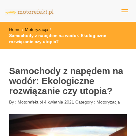
motorefekt.pl
Home
/
Motoryzacja
/
Samochody z napędem na wodór: Ekologiczne
rozwiązanie czy utopia?
Samochody z napędem na
wodór: Ekologiczne
rozwiązanie czy utopia?
By :
Motorefekt.pl
4 kwietnia 2021
Category :
Motoryzacja