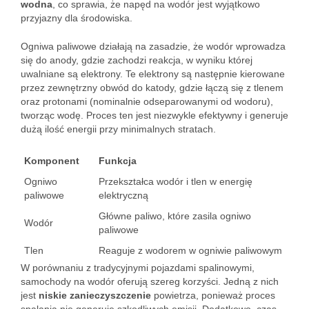
wodna
, co sprawia, że napęd na wodór jest wyjątkowo
przyjazny dla środowiska.
Ogniwa paliwowe działają na zasadzie, że wodór wprowadza
się do anody, gdzie zachodzi reakcja, w wyniku której
uwalniane są elektrony. Te elektrony są następnie kierowane
przez zewnętrzny obwód do katody, gdzie łączą się z tlenem
oraz protonami (nominalnie odseparowanymi od wodoru),
tworząc wodę. Proces ten jest niezwykle efektywny i generuje
dużą ilość energii przy minimalnych stratach.
Komponent
Funkcja
Ogniwo
Przekształca wodór i tlen w energię
paliwowe
elektryczną
Główne paliwo, które zasila ogniwo
Wodór
paliwowe
Tlen
Reaguje z wodorem w ogniwie paliwowym
W porównaniu z tradycyjnymi pojazdami spalinowymi,
samochody na wodór oferują szereg korzyści. Jedną z nich
jest
niskie zanieczyszczenie
powietrza, ponieważ proces