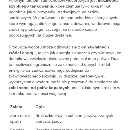
Kolejnym atutem samochodów wodorowych jest
możliwość
szybkiego tankowania
, które zajmuje tylko kilka minut,
podobnie jak w przypadku tradycyjnych pojazdów
spalinowych. W porównaniu do samochodów elektrycznych,
które wymagają dłuższego czasu ładowania, wodorowe mają
znaczną przewagę, szczególnie dla osób często
podróżujących na długie dystanse.
Produkcja wodoru może odbywać się z
odnawialnych
źródeł energii
, takich jak energia słoneczna czy wiatrowa, co
dodatkowo zwiększa ekologiczny potencjał tego paliwa. Daje
to możliwość ograniczenia zależności od danych źródeł
energii oraz zaawansowanego podejścia do
zrównoważonego rozwoju. W dłuższej perspektywie,
wykorzystanie wodoru może się przyczynić do zmniejszenia
zależności od paliw kopalnych
, co jest istotnym krokiem w
kierunku neutralności węglowej.
Zaleta
Opis
Zero emisji
Brak szkodliwych substancji wytwarzanych
spalin
podczas jazdy.