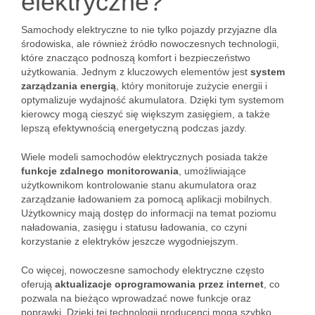
elektryczne?
Samochody elektryczne to nie tylko pojazdy przyjazne dla
środowiska, ale również źródło nowoczesnych technologii,
które znacząco podnoszą komfort i bezpieczeństwo
użytkowania. Jednym z kluczowych elementów jest
system
zarządzania energią
, który monitoruje zużycie energii i
optymalizuje wydajność akumulatora. Dzięki tym systemom
kierowcy mogą cieszyć się większym zasięgiem, a także
lepszą efektywnością energetyczną podczas jazdy.
Wiele modeli samochodów elektrycznych posiada także
funkcje zdalnego monitorowania
, umożliwiające
użytkownikom kontrolowanie stanu akumulatora oraz
zarządzanie ładowaniem za pomocą aplikacji mobilnych.
Użytkownicy mają dostęp do informacji na temat poziomu
naładowania, zasięgu i statusu ładowania, co czyni
korzystanie z elektryków jeszcze wygodniejszym.
Co więcej, nowoczesne samochody elektryczne często
oferują
aktualizacje oprogramowania przez internet
, co
pozwala na bieżąco wprowadzać nowe funkcje oraz
poprawki. Dzięki tej technologii producenci mogą szybko