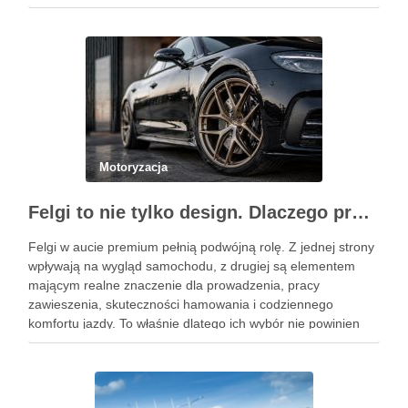
911. Podobne wpisy Jak rozpoznać objawy uszkodzonego
reduktora LPG? Ile kosztuje automatyczna skrzynia …
Motoryzacja
Felgi to nie tylko design. Dlaczego profesjonalny dobór jest ważniejszy niż niska cena na aukcji?
Felgi w aucie premium pełnią podwójną rolę. Z jednej strony
wpływają na wygląd samochodu, z drugiej są elementem
mającym realne znaczenie dla prowadzenia, pracy
zawieszenia, skuteczności hamowania i codziennego
komfortu jazdy. To właśnie dlatego ich wybór nie powinien
sprowadzać się wyłącznie do wzoru, koloru albo okazji
cenowej znalezionej w serwisie …