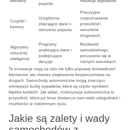
kierowcy
redukcja wypadków.
pojazdu.
Precyzyjne
Urządzenia
rozpoznawanie
Czujniki i
zbierające dane o
przeszkód i
kamery
otoczeniu pojazdu.
warunków
drogowych.
Programy
Możliwość
Algorytmy
analizujące dane i
samodzielnego
sztucznej
podejmujące
poruszania się w
inteligencji
decyzje.
różnych warunkach.
Te innowacje mają na celu nie tylko poprawę doświadczeń
kierowców, ale również zwiększenie bezpieczeństwa na
drogach. Samochody autonomiczne mogą znacząco
zmniejszyć liczbę wypadków, które są często wynikiem
błędów ludzkich. Jak widać, motoryzacja autonomiczna to
przyszłość, która już teraz dostarcza nam wielu udogodnień i
możliwości w codziennym życiu.
Jakie są zalety i wady
samochodów z