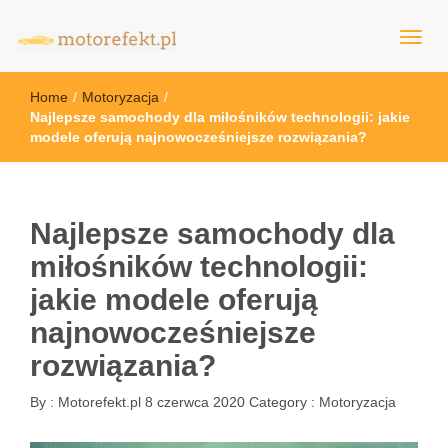
motorefekt.pl
Home
/
Motoryzacja
/
Najlepsze samochody dla miłośników technologii: jakie
modele oferują najnowocześniejsze rozwiązania?
Najlepsze samochody dla
miłośników technologii:
jakie modele oferują
najnowocześniejsze
rozwiązania?
By :
Motorefekt.pl
8 czerwca 2020
Category :
Motoryzacja