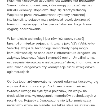
Kolejnym kluczowym aspektem jest
autonomia pojazdów
.
Samochody autonomiczne, które mogą poruszać się bez
udziału kierowcy, stopniowo stają się rzeczywistością.
Wspierane przez zaawansowane systemy sztucznej
inteligencji, te pojazdy mają potencjał rewolucjonizować
transport, wpływając na bezpieczeństwo na drogach oraz
wygodę podróżowania.
W kontekście technologii jest również istotny rozwój
łączności między pojazdami
, znany jako V2V (Vehicle-to-
Vehicle). Dzięki tej technologii samochody będą mogły
komunikować się ze sobą oraz z infrastrukturą drogową, co
zwiększy bezpieczeństwo i płynność ruchu. Umożliwi to np.
ostrzeganie kierowców o niebezpieczeństwie, informowanie o
warunkach drogowych czy koordynację ruchu w większych
aglomeracjach.
Oprócz tego,
zrównoważony rozwój
odgrywa kluczową rolę
w przyszłości motoryzacji. Producenci coraz częściej
zwracają uwagę na cykl życia pojazdów, ich wpływ na
środowisko oraz wykorzystanie materiałów pochodzących z
recyklingu. Pojazdy zrównoważone nie tylko zmniejszają
negatywny wpływ na planetę, ale także stają się atrakcyjne