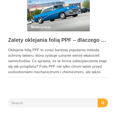
Motoryzacja
Zalety oklejania folią PPF – dlaczego warto zainwestować w ochronę lakieru?
Oklejanie folią PPF to coraz bardziej popularna metoda
ochrony lakieru, która zyskuje uznanie wśród właścicieli
samochodów. Co sprawia, że ta forma zabezpieczenia staje
się tak pożądana? Folia PPF nie tylko chroni lakier przed
uszkodzeniami mechanicznymi i chemicznymi, ale także
zachowuje estetykę pojazdu przez wiele lat. Dzięki swoim
właściwościom hydrofobowym ułatwia …