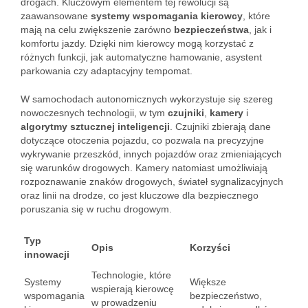
drogach. Kluczowym elementem tej rewolucji są
zaawansowane
systemy wspomagania kierowcy
, które
mają na celu zwiększenie zarówno
bezpieczeństwa
, jak i
komfortu jazdy. Dzięki nim kierowcy mogą korzystać z
różnych funkcji, jak automatyczne hamowanie, asystent
parkowania czy adaptacyjny tempomat.
W samochodach autonomicznych wykorzystuje się szereg
nowoczesnych technologii, w tym
czujniki
,
kamery
i
algorytmy sztucznej inteligencji
. Czujniki zbierają dane
dotyczące otoczenia pojazdu, co pozwala na precyzyjne
wykrywanie przeszkód, innych pojazdów oraz zmieniających
się warunków drogowych. Kamery natomiast umożliwiają
rozpoznawanie znaków drogowych, świateł sygnalizacyjnych
oraz linii na drodze, co jest kluczowe dla bezpiecznego
poruszania się w ruchu drogowym.
Typ
Opis
Korzyści
innowacji
Technologie, które
Systemy
Większe
wspierają kierowcę
wspomagania
bezpieczeństwo,
w prowadzeniu