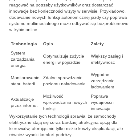
reagować na potrzeby użytkowników oraz dostarczać
innowacje bez konieczności wizyty w serwisie. Przykładowo,
dodawanie nowych funkcji autonomicznej jazdy czy poprawa
systemu multimedialnego może odbywać się bezproblemowo
w trybie online.
Technologia
Opis
Zalety
System
Optymalizuje zużycie
Większy zasięg i
zarządzania
energii w pojeździe
efektywność
energią
Wygodne
Monitorowanie
Zdalne sprawdzanie
zarządzanie
stanu baterii
poziomu naładowania
ładowaniem
Możliwość
Poprawa
Aktualizacje
wprowadzania nowych
wydajności i
przez internet
funkcji
innowacje
Wykorzystanie tych technologii sprawia, że samochody
elektryczne stają się coraz bardziej atrakcyjną opcją dla
kierowców, oferując nie tylko niskie koszty eksploatacji, ale
również wysoki komfort podróży.