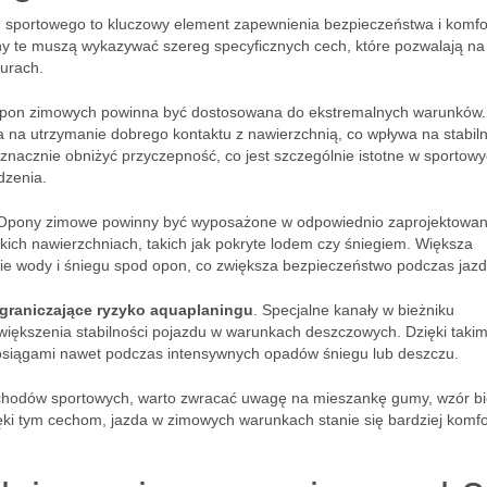
portowego to kluczowy element zapewnienia bezpieczeństwa i komfo
y te muszą wykazywać szereg specyficznych cech, które pozwalają na
urach.
 opon zimowych powinna być dostosowana do ekstremalnych warunków.
 na utrzymanie dobrego kontaktu z nawierzchnią, co wpływa na stabil
nacznie obniżyć przyczepność, co jest szczególnie istotne w sportow
dzenia.
 Opony zimowe powinny być wyposażone w odpowiednio zaprojektowan
skich nawierzchniach, takich jak pokryte lodem czy śniegiem. Większa
e wody i śniegu spod opon, co zwiększa bezpieczeństwo podczas jazd
graniczające ryzyko aquaplaningu
. Specjalne kanały w bieżniku
większenia stabilności pojazdu w warunkach deszczowych. Dzięki taki
 osiągami nawet podczas intensywnych opadów śniegu lub deszczu.
hodów sportowych, warto zwracać uwagę na mieszankę gumy, wzór bi
ęki tym cechom, jazda w zimowych warunkach stanie się bardziej komfo