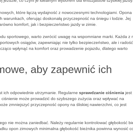
 jeździe, co czyni je idealnym wyborem dla entuzjastów szybkiej jazdy
mowych, które łączą wydajność z nowoczesnymi technologiami. Opona
 warunkach, oferując doskonałą przyczepność na śniegu i lodzie. Jej
arówno komfort, jak i bezpieczeństwo jazdy w zimie.
du sportowego, warto zwrócić uwagę na wspomniane marki. Każda z 
portowych osiągów, zapewniając nie tylko bezpieczeństwo, ale i radość
cząco wpłynąć na komfort oraz prowadzenie pojazdu, dlatego warto
mowe, aby zapewnić ich
est ich odpowiednie utrzymanie. Regularne
sprawdzanie ciśnienia
jest
ie ciśnienie może prowadzić do szybszego zużycia oraz wpływać na
oże zmniejszyć przyczepność opony na śliskiej nawierzchni, co jest
rego nie można zaniedbać. Należy regularnie kontrolować głębokość bi
zypadku opon zimowych minimalna głębokość bieżnika powinna wynosić c