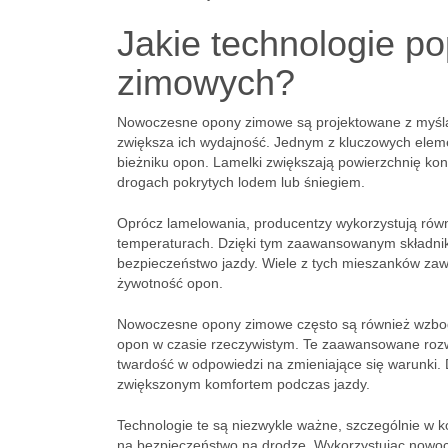
Jakie technologie p
zimowych?
Nowoczesne opony zimowe są projektowane z myślą 
zwiększa ich wydajność. Jednym z kluczowych elem
bieżniku opon. Lamelki zwiększają powierzchnię kon
drogach pokrytych lodem lub śniegiem.
Oprócz lamelowania, producentzy wykorzystują rów
temperaturach. Dzięki tym zaawansowanym składniko
bezpieczeństwo jazdy. Wiele z tych mieszanków zawi
żywotność opon.
Nowoczesne opony zimowe często są również wzb
opon w czasie rzeczywistym. Te zaawansowane rozw
twardość w odpowiedzi na zmieniające się warunki. 
zwiększonym komfortem podczas jazdy.
Technologie te są niezwykle ważne, szczególnie w 
na bezpieczeństwo na drodze. Wykorzystując nowoc