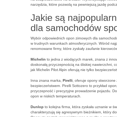
narzędzia, które pozwolą na pewniejszą jazdę podc
Jakie są najpopular
dla samochodów sp
Wybór odpowiednich opon zimowych dla samochodów 
w trudnych warunkach atmosferycznych. Wśród najpo
renomowane firmy, które zyskały zaufanie kierowców
Michelin
to jedna z wiodących marek, znana z inno
doskonałą przyczepnością na śliskiej nawierzchni, 
jak Michelin Pilot Alpin oferują nie tylko bezpieczeń
Inna znana marka,
Pirelli
, oferuje opony stworzone
bezpieczeństwem. Pirelli Sottozero to przykład opo
przyczepność i precyzyjne prowadzenie pojazdu. D
opon w niskich temperaturach.
Dunlop
to kolejna firma, która zyskała uznanie w 
charakteryzują się agresywnym bieżnikiem, który do