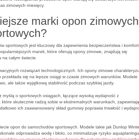
zas zimowych miesięcy.
niejsze marki opon zimowych
ortowych?
sportowych jest kluczowy dla zapewnienia bezpieczeństwa i komfort
pularniejszych marek, które oferują opony zimowe, znajdują się
 na całym świecie.
wacyjnych rozwiązań technologicznych. Ich opony zimowe charakteryzu
co przekłada się na lepsze osiągi w czasie zimowych warunków. Modele 
stwo, ale także wyjątkową stabilność podczas szybkiej jazdy.
 z myślą o sportowych osiągach, łączące wysoką wydajność z
n, które skutecznie radzą sobie w ekstremalnych warunkach, zapewniaj
odatkowo ich zaawansowany skład gumowy poprawia trwałość i wydajn
świecie opon do samochodów sportowych. Modele takie jak Dunlop Winte
skonale odprowadza wodę i błoto, co minimalizuje ryzyko aquaplaningu