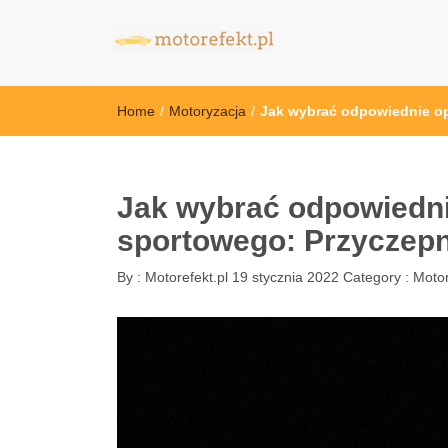
motorefekt.pl
Home
/
Motoryzacja
/
Jak wybrać odpowiednie o
Jak wybrać odpowiedn
sportowego: Przyczepn
By :
Motorefekt.pl
19 stycznia 2022
Category :
Motor