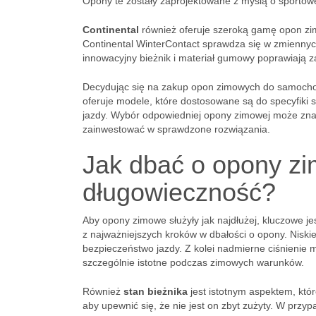
Opony te zostały zaprojektowane z myślą o sportowej
Continental
również oferuje szeroką gamę opon zi
Continental WinterContact sprawdza się w zmiennych
innowacyjny bieżnik i materiał gumowy poprawiają z
Decydując się na zakup opon zimowych do samocho
oferuje modele, które dostosowane są do specyfiki s
jazdy. Wybór odpowiedniej opony zimowej może zna
zainwestować w sprawdzone rozwiązania.
Jak dbać o opony zi
długowieczność?
Aby opony zimowe służyły jak najdłużej, kluczowe j
z najważniejszych kroków w dbałości o opony. Nisk
bezpieczeństwo jazdy. Z kolei nadmierne ciśnienie m
szczególnie istotne podczas zimowych warunków.
Również
stan bieżnika
jest istotnym aspektem, któ
aby upewnić się, że nie jest on zbyt zużyty. W pr