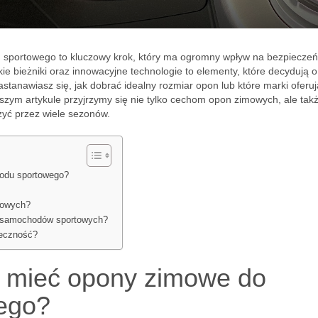
portowego to kluczowy krok, który ma ogromny wpływ na bezpieczeń
e bieżniki oraz innowacyjne technologie to elementy, które decydują o
Zastanawiasz się, jak dobrać idealny rozmiar opon lub które marki oferuj
jszym artykule przyjrzymy się nie tylko cechom opon zimowych, ale tak
żyć przez wiele sezonów.
odu sportowego?
mowych?
a samochodów sportowych?
ieczność?
y mieć opony zimowe do
ego?