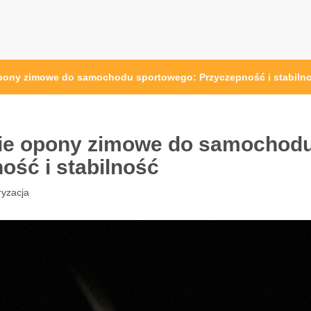
pony zimowe do samochodu sportowego: Przyczepność i stabiln
ie opony zimowe do samochod
ość i stabilność
yzacja