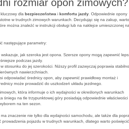
dni rozmiar opon zimowych?
 kluczowy dla
bezpieczeństwa
i
komfortu jazdy
. Odpowiednie opony
istotne w trudnych zimowych warunkach. Decydując się na zakup, wart
re można znaleźć w instrukcji obsługi lub na naklejce umieszczonej n
ić następujące parametry:
 wskazuje, jak szeroka jest opona. Szersze opony mogą zapewnić lep
śniejsze podczas jazdy.
 stosunku do jej szerokości. Niższy profil zazwyczaj poprawia stabiln
nierównych nawierzchniach.
si odpowiadać średnicy opon, aby zapewnić prawidłowy montaż i
średnicy może prowadzić do uszkodzeń układu jezdnego.
zimowych, która informuje o ich wydajności w określonych warunkach
śniegu na tle trzypunktowej góry posiadają odpowiednie właściwości
 wyborem na ten sezon.
a znaczenie nie tylko dla wydajności samochodu, ale także dla popr
 prowadzenia pojazdu w trudnych warunkach, dlatego warto poświęcić