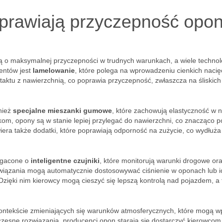
oprawiają przyczepność opo
o maksymalnej przyczepności w trudnych warunkach, a wiele technolo
entów jest
lamelowanie
, które polega na wprowadzeniu cienkich nacię
taktu z nawierzchnią, co poprawia przyczepność, zwłaszcza na śliskich
nież
specjalne mieszanki gumowe
, które zachowują elastyczność w n
m, opony są w stanie lepiej przylegać do nawierzchni, co znacząco p
era także dodatki, które poprawiają odporność na zużycie, co wydłuża
ogacone o
inteligentne czujniki
, które monitorują warunki drogowe ora
iązania mogą automatycznie dostosowywać ciśnienie w oponach lub i
Dzięki nim kierowcy mogą cieszyć się lepszą kontrolą nad pojazdem, a
kontekście zmieniających się warunków atmosferycznych, które mogą w
zesne rozwiązania, producenci opon starają się dostarczyć kierowcom