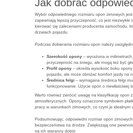
Jak dobrać odpowie
Wybór odpowiedniego rozmiaru opon zimowych jest
zapewniają lepszą przyczepność, co jest niezwykle 
kierować się zaleceniami producenta samochodu, któ
drzwiach pojazdu.
Podczas dobierania rozmiaru opon należy uwzględn
Szerokość opony
– wyrażona w milimetrach,
przyczepność na śniegu, ale mogą też być gło
Profil opony
– określa wysokość boku opony w
pojazdu, ale może obniżać komfort jazdy na 
Średnica felgi
– wymagana średnica felgi mu
funkcjonowanie. Użycie opon o niewłaściwej 
Warto również zwrócić uwagę na klasyfikację opon 
atmosferycznych. Opony oznaczone symbolem płatka 
pracy w warunkach zimowych, co czyni je idealnym
Podsumowując, odpowiedni rozmiar opon zimowych m
bezpieczeństwa na drodze. Zwiększają one pewność
na ich staranny dobór.