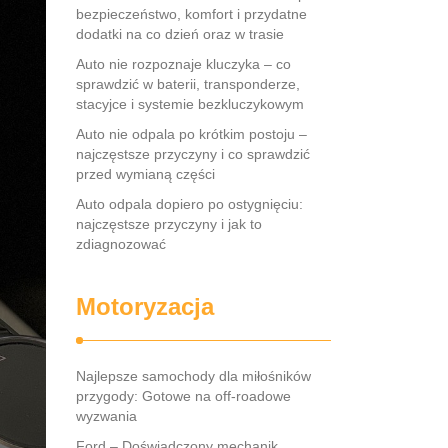
bezpieczeństwo, komfort i przydatne
dodatki na co dzień oraz w trasie
Auto nie rozpoznaje kluczyka – co
sprawdzić w baterii, transponderze,
stacyjce i systemie bezkluczykowym
Auto nie odpala po krótkim postoju –
najczęstsze przyczyny i co sprawdzić
przed wymianą części
Auto odpala dopiero po ostygnięciu:
najczęstsze przyczyny i jak to
zdiagnozować
Motoryzacja
Najlepsze samochody dla miłośników
przygody: Gotowe na off-roadowe
wyzwania
Ford – Doświadczony mechanik