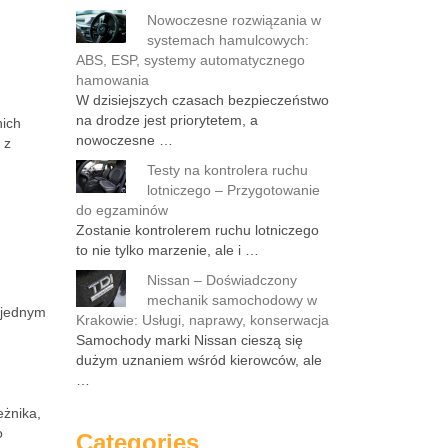
.
Nowoczesne rozwiązania w
systemach hamulcowych:
ABS, ESP, systemy automatycznego
hamowania
W dzisiejszych czasach bezpieczeństwo
na drodze jest priorytetem, a
nich
nowoczesne …
 z
Testy na kontrolera ruchu
lotniczego – Przygotowanie
do egzaminów
Zostanie kontrolerem ruchu lotniczego
to nie tylko marzenie, ale i …
Nissan – Doświadczony
mechanik samochodowy w
 jednym
Krakowie: Usługi, naprawy, konserwacja
Samochody marki Nissan cieszą się
dużym uznaniem wśród kierowców, ale
…
eżnika,
o
Categories