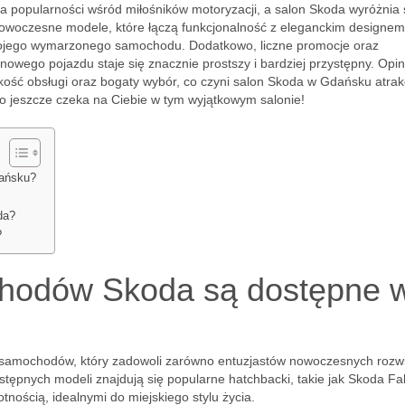
na popularności wśród miłośników motoryzacji, a salon Skoda wyróżnia 
 nowoczesne modele, które łączą funkcjonalność z eleganckim designem
wojego wymarzonego samochodu. Dodatkowo, liczne promocje oraz
owego pojazdu staje się znacznie prostszy i bardziej przystępny. Opin
akość obsługi oraz bogaty wybór, co czyni salon Skoda w Gdańsku atra
o jeszcze czeka na Ciebie w tym wyjątkowym salonie!
ańsku?
da?
?
hodów Skoda są dostępne 
 samochodów, który zadowoli zarówno entuzjastów nowoczesnych rozw
 dostępnych modeli znajdują się popularne hatchbacki, takie jak Skoda Fa
nością, idealnymi do miejskiego stylu życia.