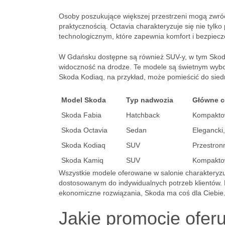
Osoby poszukujące większej przestrzeni mogą zwróc
praktycznością. Octavia charakteryzuje się nie t
technologicznym, które zapewnia komfort i bezpiec
W Gdańsku dostępne są również SUV-y, w tym Skoda 
widoczność na drodze. Te modele są świetnym wybor
Skoda Kodiaq, na przykład, może pomieścić do sied
Model Skoda
Typ nadwozia
Główne c
Skoda Fabia
Hatchback
Kompaktow
Skoda Octavia
Sedan
Elegancki
Skoda Kodiaq
SUV
Przestron
Skoda Kamiq
SUV
Kompaktow
Wszystkie modele oferowane w salonie charakteryzu
dostosowanym do indywidualnych potrzeb klientów. Be
ekonomiczne rozwiązania, Skoda ma coś dla Ciebie
Jakie promocje ofer