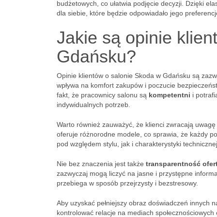
budżetowych, co ułatwia podjęcie decyzji. Dzięki 
dla siebie, które będzie odpowiadało jego preferen
Jakie są opinie klie
Gdańsku?
Opinie klientów o salonie Skoda w Gdańsku są zaz
wpływa na komfort zakupów i poczucie bezpieczeńs
fakt, że pracownicy salonu są
kompetentni
i potraf
indywidualnych potrzeb.
Warto również zauważyć, że klienci zwracają uwag
oferuje różnorodne modele, co sprawia, że każdy p
pod względem stylu, jak i charakterystyki technicznej
Nie bez znaczenia jest także
transparentność ofer
zazwyczaj mogą liczyć na jasne i przystępne inform
przebiega w sposób przejrzysty i bezstresowy.
Aby uzyskać pełniejszy obraz doświadczeń innych n
kontrolować relacje na mediach społecznościowych