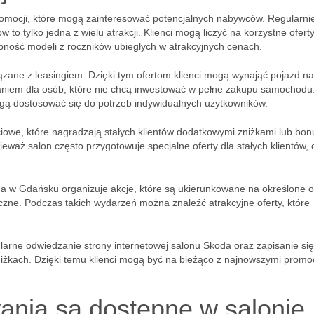
omocji, które mogą zainteresować potencjalnych nabywców. Regularni
tylko jedna z wielu atrakcji. Klienci mogą liczyć na korzystne oferty
ność modeli z roczników ubiegłych w atrakcyjnych cenach.
ązane z leasingiem. Dzięki tym ofertom klienci mogą wynająć pojazd na
aniem dla osób, które nie chcą inwestować w pełne zakupu samochodu
gą dostosować się do potrzeb indywidualnych użytkowników.
ciowe, które nagradzają stałych klientów dodatkowymi zniżkami lub bo
eważ salon często przygotowuje specjalne oferty dla stałych klientów, 
a w Gdańsku organizuje akcje, które są ukierunkowane na określone 
zne. Podczas takich wydarzeń można znaleźć atrakcyjne oferty, które
ularne odwiedzanie strony internetowej salonu Skoda oraz zapisanie si
 zniżkach. Dzięki temu klienci mogą być na bieżąco z najnowszymi promoc
wania są dostępne w salonie