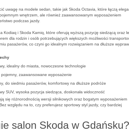
ić uwagę na modele sedan, takie jak Skoda Octavia, które łączą elega
ylko pojemnym wnętrzem, ale również zaawansowanym wyposażeniem
zeństwo podczas jazdy.
Kodiaq i Skoda Kamiq, które oferują wyższą pozycję siedzącą oraz l
em dla rodzin i osób potrzebujących większych możliwości transporto
miu pasażerów, co czyni go idealnym rozwiązaniem na dłuższe wypraw
echy
y, idealny do miasta, nowoczesne technologie
, pojemny, zaawansowane wyposażenie
ny, do siedmiu pasażerów, komfortowy na dłuższe podróże
y SUV, wysoka pozycja siedząca, doskonała widoczność
ją się różnorodnością wersji silnikowych oraz bogatym wyposażeniem
z względu na to, czy preferujesz sportowy styl jazdy, czy bardziej
.
uje salon Skoda w Gdańsku