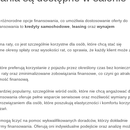
różnorodne opcje finansowania, co umożliwia dostosowanie oferty do
nansowania to
kredyty samochodowe
,
leasing
oraz
wynajem
raty, co jest szczególnie korzystne dla osób, które chcą stać się
e okresy spłaty oraz wysokości rat, co sprawia, że każdy klient może 
które preferują korzystanie z pojazdu przez określony czas bez koniecz
 raty oraz zminimalizowane zobowiązania finansowe, co czyni go atrak
nność finansową.
bardziej popularny, szczególnie wśród osób, które nie chcą angażować 
nsowania oferuje pełne wsparcie serwisowe oraz możliwość wymiany 
związaniem dla osób, które poszukują elastyczności i komfortu korzys
zań.
 mogą liczyć na pomoc wykwalifikowanych doradców, którzy dokładnie
my finansowania. Oferują oni indywidualne podejście oraz analizę moż