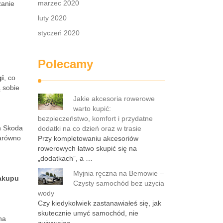
marzec 2020
zanie
luty 2020
styczeń 2020
Polecamy
gi
, co
 sobie
Jakie akcesoria rowerowe
warto kupić:
bezpieczeństwo, komfort i przydatne
n Skoda
dodatki na co dzień oraz w trasie
zarówno
Przy kompletowaniu akcesoriów
rowerowych łatwo skupić się na
„dodatkach”, a …
Myjnia ręczna na Bemowie –
akupu
Czysty samochód bez użycia
wody
Czy kiedykolwiek zastanawiałeś się, jak
skutecznie umyć samochód, nie
na