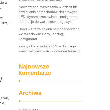
się w
Nowoczesne rozwiązania w dziedzinie
,
oświetlenia samochodów ciężarowych:
LED, dynamiczne światła, inteligentne
ie
adaptacje do warunków drogowych
kcyjnym
BMW – Oferta salonu samochodowego
we Wrocławiu: Ceny, leasing,
konfigurator
Zalety oklejania folią PPF – dlaczego
warto zainwestować w ochronę lakieru?
Najnowsze
komentarze
w
Archiwa
iązań,
bia,