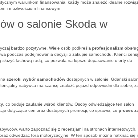
elastycznym warunkom finansowania, każdy może znaleźć idealne rozwią
cjom i możliwościom finansowym.
ntów o salonie Skoda w
wyczaj bardzo pozytywne. Wiele osób podkreśla
profesjonalizm obsłu
twa podczas podejmowania decyzji o zakupie samochodu. Klienci cenią
ią służyć fachową radą, co pozwala na lepsze dopasowanie oferty do
ę na
szeroki wybór samochodów
dostępnych w salonie. Gdański salo
otencjalny nabywca ma szansę znaleźć pojazd odpowiedni dla siebie, 
.
ty
, co buduje zaufanie wśród klientów. Osoby odwiedzające ten salon
acje dotyczące cen oraz dostępnych promocji, co sprawia, że
proces z
abywców, warto zapoznać się z recenzjami na stronach internetowych,
 oraz odwiedzać fora motoryzacyjne. W ten sposób można natknąć się 