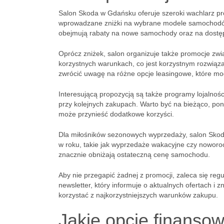
Salon Skoda w Gdańsku oferuje szeroki wachlarz pr
wprowadzane zniżki na wybrane modele samochodów to 
obejmują rabaty na nowe samochody oraz na dostęp
Oprócz zniżek, salon organizuje także promocje zwi
korzystnych warunkach, co jest korzystnym rozwiąz
zwrócić uwagę na różne opcje leasingowe, które mo
Interesującą propozycją są także programy lojalnoś
przy kolejnych zakupach. Warto być na bieżąco, poni
może przynieść dodatkowe korzyści.
Dla miłośników sezonowych wyprzedaży, salon Skod
w roku, takie jak wyprzedaże wakacyjne czy noworoc
znacznie obniżają ostateczną cenę samochodu.
Aby nie przegapić żadnej z promocji, zaleca się reg
newsletter, który informuje o aktualnych ofertach i
korzystać z najkorzystniejszych warunków zakupu.
Jakie opcje finanso