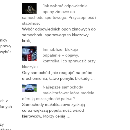
Jak wybrać odpowiednie
opony zimowe do
samochodu sportowego: Przyczepność i
stabilność
Wybór odpowiednich opon zimowych do
samochodu sportowego to kluczowy
nicy
krok, …
aprawy
Immobilizer blokuje
 wybór
odpalenie – objawy,
kontrolka i co sprawdzić przy
kluczyku
Gdy samochód „nie reaguje” na próbę
uruchomienia, łatwo pomylić blokadę …
Najlepsze samochody
małolitrażowe: które modele
oferują oszczędność paliwa?
ach z
Samochody małolitrażowe zyskują
fanych
coraz większą popularność wśród
kierowców, którzy cenią …
czy