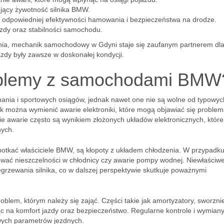
jący żywotność silnika BMW.
 odpowiedniej efektywności hamowania i bezpieczeństwa na drodze.
zdy oraz stabilności samochodu.
nia, mechanik samochodowy w Gdyni staje się zaufanym partnerem dl
azdy były zawsze w doskonałej kondycji.
roblemy z samochodami BMW
nia i sportowych osiągów, jednak nawet one nie są wolne od typowyc
k można wymienić awarie elektroniki, które mogą objawiać się problem
ie awarie często są wynikiem złożonych układów elektronicznych, któr
nych.
otkać właściciele BMW, są kłopoty z układem chłodzenia. W przypadku
wać nieszczelności w chłodnicy czy awarie pompy wodnej. Niewłaściw
grzewania silnika, co w dalszej perspektywie skutkuje poważnymi
blem, którym należy się zająć. Części takie jak amortyzatory, sworzni
c na komfort jazdy oraz bezpieczeństwo. Regularne kontrole i wymian
wych parametrów jezdnych.