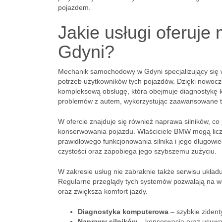
pojazdem.
Jakie usługi oferuj
Gdyni?
Mechanik samochodowy w Gdyni specjalizujący się 
potrzeb użytkowników tych pojazdów. Dzięki nowoc
kompleksową obsługę, która obejmuje diagnostykę k
problemów z autem, wykorzystując zaawansowane t
W ofercie znajduje się również naprawa silników, c
konserwowania pojazdu. Właściciele BMW mogą liczyć
prawidłowego funkcjonowania silnika i jego długowi
czystości oraz zapobiega jego szybszemu zużyciu.
W zakresie usług nie zabraknie także serwisu układ
Regularne przeglądy tych systemów pozwalają na 
oraz zwiększa komfort jazdy.
Diagnostyka komputerowa
– szybkie zident
Naprawy silników
– konserwacja oraz usuwan