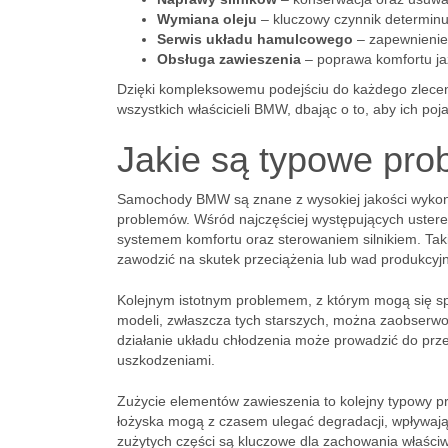
Wymiana oleju
– kluczowy czynnik determinu
Serwis układu hamulcowego
– zapewnienie
Obsługa zawieszenia
– poprawa komfortu ja
Dzięki kompleksowemu podejściu do każdego zlece
wszystkich właścicieli BMW, dbając o to, aby ich poj
Jakie są typowe p
Samochody BMW są znane z wysokiej jakości wykona
problemów. Wśród najczęściej występujących ustere
systemem komfortu oraz sterowaniem silnikiem. Tak
zawodzić na skutek przeciążenia lub wad produkcyj
Kolejnym istotnym problemem, z którym mogą się sp
modeli, zwłaszcza tych starszych, można zaobserwo
działanie układu chłodzenia może prowadzić do prze
uszkodzeniami.
Zużycie elementów zawieszenia to kolejny typowy pro
łożyska mogą z czasem ulegać degradacji, wpływają
zużytych części są kluczowe dla zachowania właści