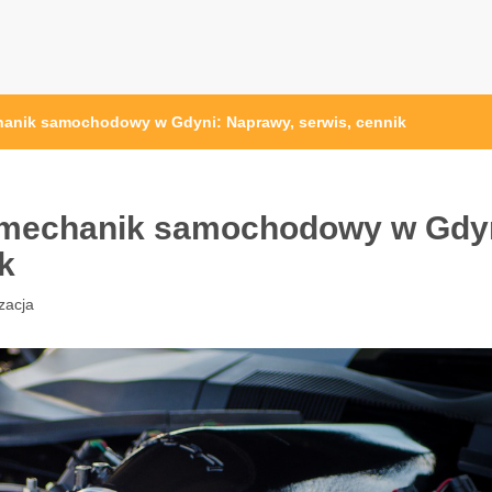
nik samochodowy w Gdyni: Naprawy, serwis, cennik
mechanik samochodowy w Gdyn
k
zacja