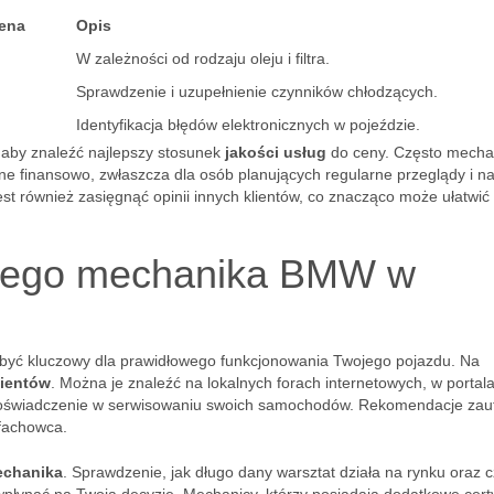
ena
Opis
W zależności od rodzaju oleju i filtra.
Sprawdzenie i uzupełnienie czynników chłodzących.
Identyfikacja błędów elektronicznych w pojeździe.
 aby znaleźć najlepszy stosunek
jakości usług
do ceny. Często mecha
tne finansowo, zwłaszcza dla osób planujących regularne przeglądy i n
st również zasięgnąć opinii innych klientów, co znacząco może ułatwić
szego mechanika BMW w
ć kluczowy dla prawidłowego funkcjonowania Twojego pojazdu. Na
lientów
. Można je znaleźć na lokalnych forach internetowych, w portal
 doświadczenie w serwisowaniu swoich samochodów. Rekomendacje zau
fachowca.
echanika
. Sprawdzenie, jak długo dany warsztat działa na rynku oraz 