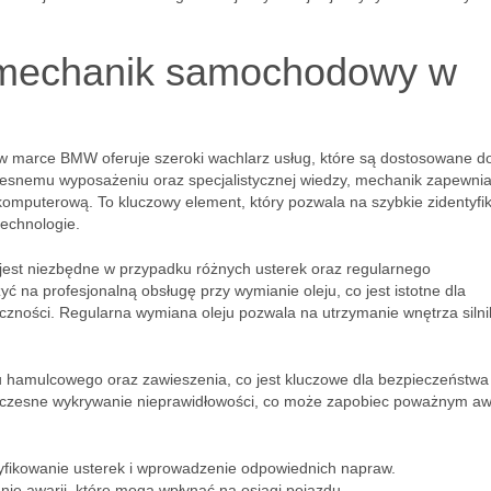
e mechanik samochodowy w
w marce BMW oferuje szeroki wachlarz usług, które są dostosowane d
zesnemu wyposażeniu oraz specjalistycznej wiedzy, mechanik zapewni
omputerową. To kluczowy element, który pozwala na szybkie zidentyfi
echnologie.
o jest niezbędne w przypadku różnych usterek oraz regularnego
 na profesjonalną obsługę przy wymianie oleju, co jest istotne dla
eczności. Regularna wymiana oleju pozwala na utrzymanie wnętrza siln
u hamulcowego oraz zawieszenia, co jest kluczowe dla bezpieczeństwa 
wczesne wykrywanie nieprawidłowości, co może zapobiec poważnym a
yfikowanie usterek i wprowadzenie odpowiednich napraw.
ie awarii, które mogą wpłynąć na osiągi pojazdu.