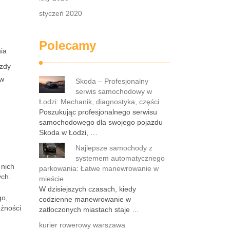
styczeń 2020
Polecamy
ia
azdy
 w
Skoda – Profesjonalny
serwis samochodowy w
Łodzi: Mechanik, diagnostyka, części
Poszukując profesjonalnego serwisu
samochodowego dla swojego pojazdu
Skoda w Łodzi, …
Najlepsze samochody z
systemem automatycznego
 nich
parkowania: Łatwe manewrowanie w
ych.
mieście
W dzisiejszych czasach, kiedy
go,
codzienne manewrowanie w
eżności
zatłoczonych miastach staje …
kurier rowerowy warszawa