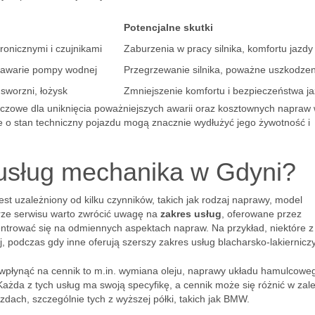
Potencjalne skutki
ronicznymi i czujnikami
Zaburzenia w pracy silnika, komfortu jazdy
, awarie pompy wodnej
Przegrzewanie silnika, poważne uszkodzen
sworzni, łożysk
Zmniejszenie komfortu i bezpieczeństwa j
czowe dla uniknięcia poważniejszych awarii oraz kosztownych napraw
ie o stan techniczny pojazdu mogą znacznie wydłużyć jego żywotność i
 usług mechanika w Gdyni?
 uzależniony od kilku czynników, takich jak rodzaj naprawy, model
rze serwisu warto zwrócić uwagę na
zakres usług
, oferowane przez
trować się na odmiennych aspektach napraw. Na przykład, niektóre z
, podczas gdy inne oferują szerszy zakres usług blacharsko-lakiernicz
wpłynąć na cennik to m.in. wymiana oleju, naprawy układu hamulcowe
Każda z tych usług ma swoją specyfikę, a cennik może się różnić w zal
ach, szczególnie tych z wyższej półki, takich jak BMW.