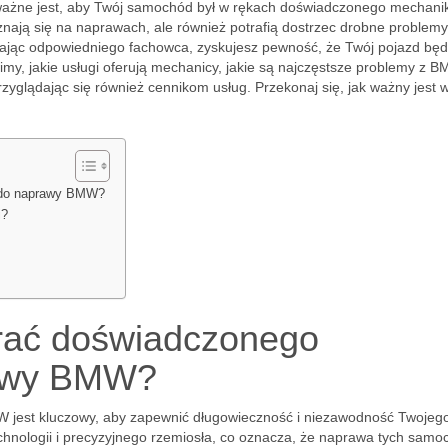
k ważne jest, aby Twój samochód był w rękach doświadczonego mechani
 znają się na naprawach, ale również potrafią dostrzec drobne problemy
ając odpowiedniego fachowca, zyskujesz pewność, że Twój pojazd będ
wimy, jakie usługi oferują mechanicy, jakie są najczęstsze problemy z 
przyglądając się również cennikom usług. Przekonaj się, jak ważny jest 
 do naprawy BMW?
i?
rać doświadczonego
rawy BMW?
jest kluczowy, aby zapewnić długowieczność i niezawodność Twojeg
nologii i precyzyjnego rzemiosła, co oznacza, że naprawa tych sam