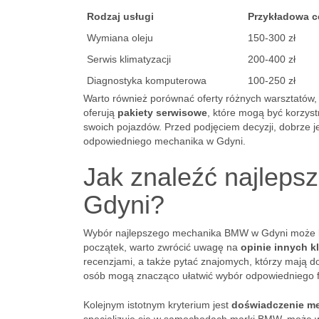
Rodzaj usługi
Przykładowa c
Wymiana oleju
150-300 zł
Serwis klimatyzacji
200-400 zł
Diagnostyka komputerowa
100-250 zł
Warto również porównać oferty różnych warsztatów,
oferują
pakiety serwisowe
, które mogą być korzys
swoich pojazdów. Przed podjęciem decyzji, dobrze je
odpowiedniego mechanika w Gdyni.
Jak znaleźć najlep
Gdyni?
Wybór najlepszego mechanika BMW w Gdyni może by
początek, warto zwrócić uwagę na
opinie innych k
recenzjami, a także pytać znajomych, którzy mają
osób mogą znacząco ułatwić wybór odpowiedniego 
Kolejnym istotnym kryterium jest
doświadczenie m