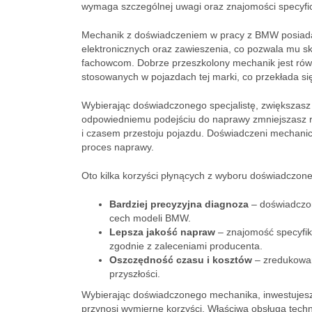
wymaga szczególnej uwagi oraz znajomości specyfi
Mechanik z doświadczeniem w pracy z BMW posia
elektronicznych oraz zawieszenia, co pozwala mu 
fachowcom. Dobrze przeszkolony mechanik jest rów
stosowanych w pojazdach tej marki, co przekłada si
Wybierając doświadczonego specjalistę, zwiększasz
odpowiedniemu podejściu do naprawy zmniejszasz ry
i czasem przestoju pojazdu. Doświadczeni mechanicy 
proces naprawy.
Oto kilka korzyści płynących z wyboru doświadcz
Bardziej precyzyjna diagnoza
– doświadczon
cech modeli BMW.
Lepsza jakość napraw
– znajomość specyfik
zgodnie z zaleceniami producenta.
Oszczędność czasu i kosztów
– zredukowan
przyszłości.
Wybierając doświadczonego mechanika, inwestujes
przynosi wymierne korzyści. Właściwa obsługa techn