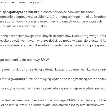
cznych cech konstrukcyjnych.
da
specjalistyczną wiedzę
o charakterystyce silników, układów
skutecznie diagnozować problemy, które mogą umknąć mniej doświadc
nież zorientowany w najnowszych technologiach oraz rozwiązaniach
ę na jakość świadczonych usług.
 bezpieczeństwo swoje oraz innych uczestników ruchu drogowego. Dzi
zyko poważnych awarii w przyszłości, co może wiązać się z dużymi k
są w stanie szybciej i dokładniej zidentyfikować usterki, co przyspies
onego mechanika do naprawy BMW:
y mechanik potrafi szybciej zidentyfikować problemy wynikające z uni
i marki gwarantuje, że naprawy są wykonane z największą starannością
ie ryzyka poważnych awarii przekłada się na mniejsze wydatki na na
z w bezpieczeństwo i niezawodność swojego BMW, co w dłuższym okre
iczna jest kluczem do długotrwałej satysfakcji z jazdy tym luksusowym